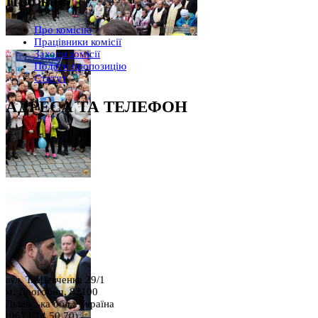
Про нас
Про комісію
Працівники комісії
Заходи комісії
Подати пропозицію
Статут
АДРЕСА ТА ТЕЛЕФОН
вул. Т. Шевченка 29/1
м. Дрогобич, 82100
Львівська обл., Україна
(067 674 50 70)