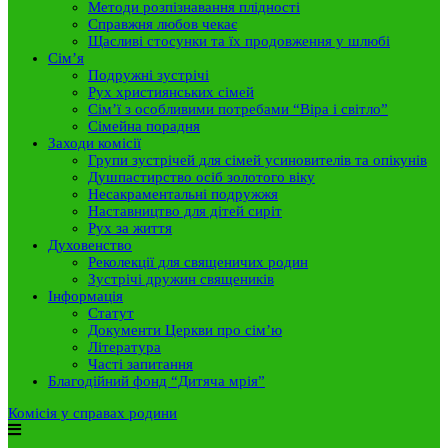
Методи розпізнавання плідності
Справжня любов чекає
Щасливі стосунки та їх продовження у шлюбі
Сім’я
Подружні зустрічі
Рух християнських сімей
Сім’ї з особливими потребами “Віра і світло”
Сімейна порадня
Заходи комісії
Групи зустрічей для сімей усиновителів та опікунів
Душпастирство осіб золотого віку
Несакраментальні подружжя
Наставництво для дітей сиріт
Рух за життя
Духовенство
Реколекції для священичих родин
Зустрічі дружин священиків
Інформація
Статут
Документи Церкви про сім’ю
Література
Часті запитання
Благодійний фонд “Дитяча мрія”
Комісія у справах родини