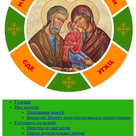
Головна
Про комісію
Працівники комісії
Викладачі Центру передподружнього приготування
Готуємось до шлюбу
Передподружні науки
Школа відповідальної любові