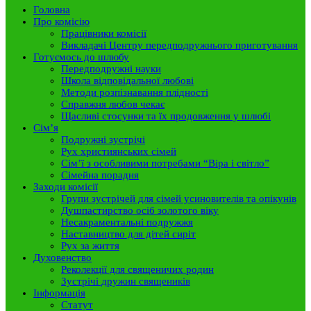
Головна
Про комісію
Працівники комісії
Викладачі Центру передподружнього приготування
Готуємось до шлюбу
Передподружні науки
Школа відповідальної любові
Методи розпізнавання плідності
Справжня любов чекає
Щасливі стосунки та їх продовження у шлюбі
Сім’я
Подружні зустрічі
Рух християнських сімей
Сім’ї з особливими потребами “Віра і світло”
Сімейна порадня
Заходи комісії
Групи зустрічей для сімей усиновителів та опікунів
Душпастирство осіб золотого віку
Несакраментальні подружжя
Наставництво для дітей сиріт
Рух за життя
Духовенство
Реколекції для священичих родин
Зустрічі дружин священиків
Інформація
Статут