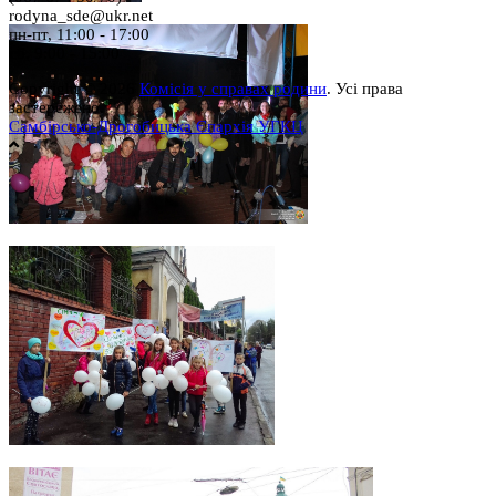
rodyna_sde@ukr.net
пн-пт, 11:00 - 17:00
сб, 9:00 - 15:00
Copyright © 2026
Комісія у справах родини
. Усі права
застережено.
Самбірсько-Дрогобицька Єпархія УГКЦ