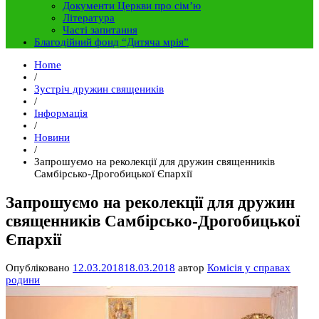
Документи Церкви про сім’ю
Література
Часті запитання
Благодійний фонд “Дитяча мрія”
Home
/
Зустріч дружин священиків
/
Інформація
/
Новини
/
Запрошуємо на реколекції для дружин священників
Самбірсько-Дрогобицької Єпархії
Запрошуємо на реколекції для дружин
священників Самбірсько-Дрогобицької
Єпархії
Опубліковано
12.03.2018
18.03.2018
автор
Комісія у справах
родини