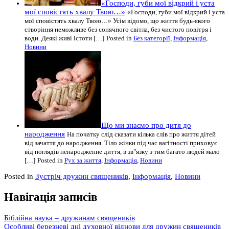
«Господи, губи мої відкрий і уста
мої сповістять хвалу Твою…»
«Господи, губи мої відкрий і уста
мої сповістять хвалу Твою…» Усім відомо, що життя будь-якого
створіння неможливе без сонячного світла, без чистого повітря і
води. Деякі живі істоти […]
Posted in
Без категорії
,
Інформація
,
Новини
Що ми знаємо про дитя до
народження
На початку слід сказати кілька слів про життя дітей
від зачаття до народження. Тіло жінки під час вагітності приховує
від поглядів ненародженне диття, в зв"язку з тим багато людей мало
[…]
Posted in
Рух за життя
,
Інформація
,
Новини
Posted in
Зустріч дружин священиків
,
Інформація
,
Новини
Навігація записів
Біблійна наука – дружинам священиків
Особливі березневі дні духовної віднови для дружин священиків