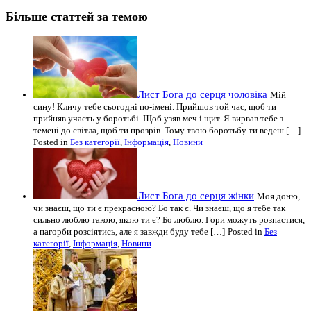
Більше статтей за темою
Лист Бога до серця чоловіка
Мій
сину! Кличу тебе сьогодні по-імені. Прийшов той час, щоб ти
прийняв участь у боротьбі. Щоб узяв меч і щит. Я вирвав тебе з
темені до світла, щоб ти прозрів. Тому твою боротьбу ти ведеш […]
Posted in
Без категорії
,
Інформація
,
Новини
Лист Бога до серця жінки
Моя доню,
чи знаєш, що ти є прекрасною? Бо так є. Чи знаєш, що я тебе так
сильно люблю такою, якою ти є? Бо люблю. Гори можуть розпастися,
а пагорби розсіятись, але я завжди буду тебе […]
Posted in
Без
категорії
,
Інформація
,
Новини