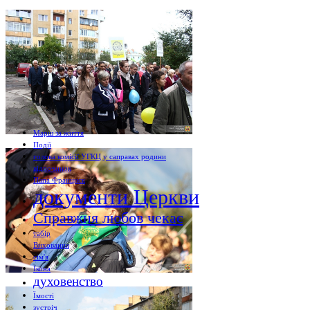
Марш за життя
Події
голова комісії УГКЦ у саправах родини
відпочинок
Папа Франциск
документи Церкви
Справжня любов чекає
табір
Виховання
сім'я
Ікона
духовенство
Їмості
зустріч