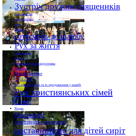
Зустріч дружин священиків
Про комісію
radiovaticana
діти
Шлюб
готуємось до шлюбу
Рух за життя
інформація
Коляда
Передподружня підготовка
наречені
Наствництво
CREDO
щасливі стосунки та їх продовження у шлюбі
Рух християнських сімей
Сімя
Різдво
Реколекції
прощання з колядою
наставництво для дітей сиріт