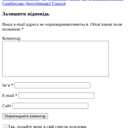
Самбірсько-Дрогобицької Єпархії
Залишити відповідь
Ваша e-mail адреса не оприлюднюватиметься.
Обов’язкові поля
позначені
*
Коментар
Ім’я
*
E-mail
*
Сайт
Так, додайте мене в свій список розсилки.