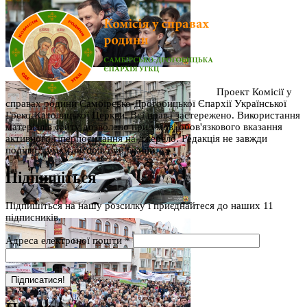
Проект Комісії у
справах родини Самбірсько-Дрогобицької Єпархії Української
Греко-Католицької Церкви. Всі права застережено. Використання
матеріалів сайту дозволено при умові обов'язкового вказання
активного гіперпосилання на джерело. Редакція не завжди
поділяє думку авторів публікацій.
Підпишіться
Підпишіться на нашу розсилку і приєднайтеся до наших 11
підписників.
Адреса електроної пошти
*