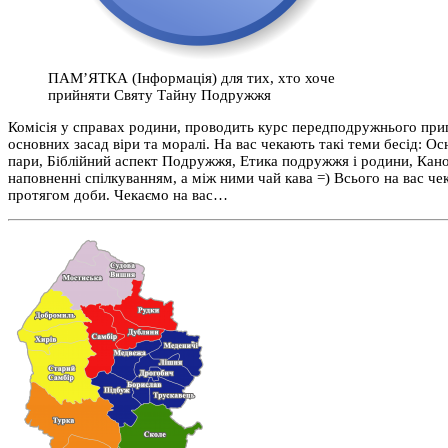
ПАМ’ЯТКА (Інформація) для тих, хто хоче
прийняти Святу Тайну Подружжя
Комісія у справах родини, проводить курс передподружнього при
основних засад віри та моралі. На вас чекають такі теми бесід: 
пари, Біблійний аспект Подружжя, Етика подружжя і родини, Кано
наповненні спілкуванням, а між ними чай кава =) Всього на вас ч
протягом доби. Чекаємо на вас…