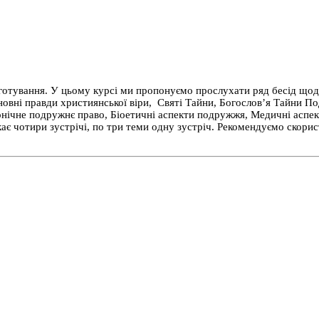
готування. У цьому курсі ми пропонуємо прослухати ряд бесід щод
Основні правди християнської віри, Святі Тайни, Богослов’я Тайни
нічне подружнє право, Біоетичні аспекти подружжя, Медичні аспект
екає чотири зустрічі, по три теми одну зустріч. Рекомендуємо скор