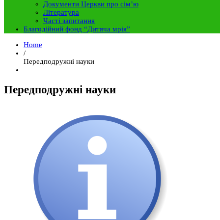
Документи Церкви про сім’ю
Література
Часті запитання
Благодійний фонд “Дитяча мрія”
Home
/
Передподружні науки
Передподружні науки