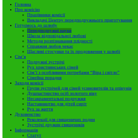
Головна
Про комісію
Працівники комісії
Викладачі Центру передподружнього приготування
Готуємось до шлюбу
Передподружні науки
Школа відповідальної любові
Методи розпізнавання плідності
Справжня любов чекає
Щасливі стосунки та їх продовження у шлюбі
Сім’я
Подружні зустрічі
Рух християнських сімей
Сім’ї з особливими потребами “Віра і світло”
Сімейна порадня
Заходи комісії
Групи зустрічей для сімей усиновителів та опікунів
Душпастирство осіб золотого віку
Несакраментальні подружжя
Наставництво для дітей сиріт
Рух за життя
Духовенство
Реколекції для священичих родин
Зустрічі дружин священиків
Інформація
Статут