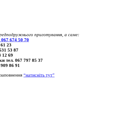
ередподружнього приготування, а саме:
 067 674 50 70
 61 23
531 53 87
 12 69
и тел. 067 797 85 37
 909 86 91
 заповнення
“натисніть тут”