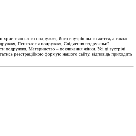
о християнського подружжя, його внутрішнього життя, а також
 Подружжя, Психологія подружжя, Свідчення подружньої
и подружжя, Материнство – покликання жінки. Усі ці зустрічі
истатись реєстраційною формую нашого сайту, відповідь приходить