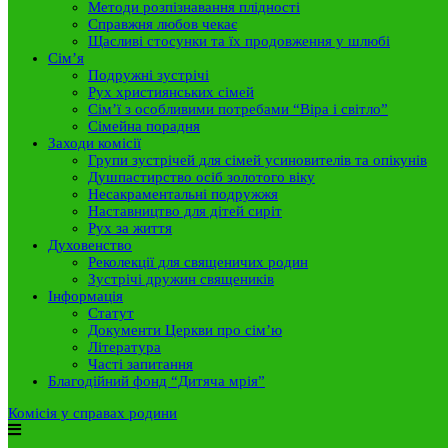
Методи розпізнавання плідності
Справжня любов чекає
Щасливі стосунки та їх продовження у шлюбі
Сім’я
Подружні зустрічі
Рух християнських сімей
Сім’ї з особливими потребами “Віра і світло”
Сімейна порадня
Заходи комісії
Групи зустрічей для сімей усиновителів та опікунів
Душпастирство осіб золотого віку
Несакраментальні подружжя
Наставництво для дітей сиріт
Рух за життя
Духовенство
Реколекції для священичих родин
Зустрічі дружин священиків
Інформація
Статут
Документи Церкви про сім’ю
Література
Часті запитання
Благодійний фонд “Дитяча мрія”
Комісія у справах родини