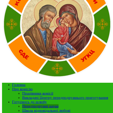
Головна
Про комісію
Працівники комісії
Викладачі Центру передподружнього приготування
Готуємось до шлюбу
Передподружні науки
Школа відповідальної любові