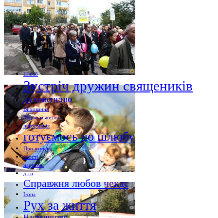
Шлюб
Зустріч дружин священиків
духовенство
Виховання
Марш за життя
інформація
готуємось до шлюбу
Про комісію
Їмості
наречені
діти
Справжня любов чекає
Ікона
Рух за життя
Наствництво