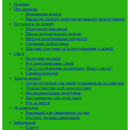
Головна
Про комісію
Працівники комісії
Викладачі Центру передподружнього приготування
Готуємось до шлюбу
Передподружні науки
Школа відповідальної любові
Методи розпізнавання плідності
Справжня любов чекає
Щасливі стосунки та їх продовження у шлюбі
Сім’я
Подружні зустрічі
Рух християнських сімей
Сім’ї з особливими потребами “Віра і світло”
Сімейна порадня
Заходи комісії
Групи зустрічей для сімей усиновителів та опікунів
Душпастирство осіб золотого віку
Несакраментальні подружжя
Наставництво для дітей сиріт
Рух за життя
Духовенство
Реколекції для священичих родин
Зустрічі дружин священиків
Інформація
Статут