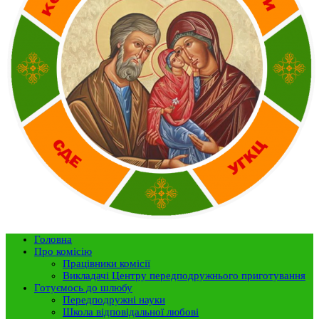
Головна
Про комісію
Працівники комісії
Викладачі Центру передподружнього приготування
Готуємось до шлюбу
Передподружні науки
Школа відповідальної любові