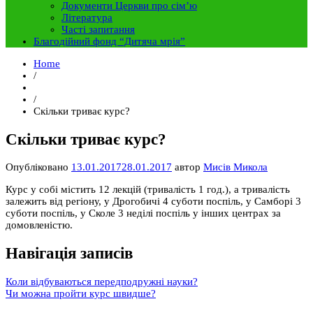
Документи Церкви про сім’ю
Література
Часті запитання
Благодійний фонд “Дитяча мрія”
Home
/
/
Скільки триває курс?
Скільки триває курс?
Опубліковано
13.01.2017
28.01.2017
автор
Мисів Микола
Курс у собі містить 12 лекцій (тривалість 1 год.), а тривалість
залежить від регіону, у Дрогобичі 4 суботи поспіль, у Самборі 3
суботи поспіль, у Сколе 3 неділі поспіль у інших центрах за
домовленістю.
Навігація записів
Коли відбуваються передподружні науки?
Чи можна пройти курс швидше?