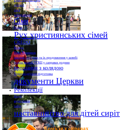
зустріч
сім'я
radiovaticana
Сімя
Різдво
Рух християнських сімей
CREDO
Коляда
Папа Франциск
щасливі стосунки та їх продовження у шлюбі
голова комісії УГКЦ у саправах родини
прощання з колядою
Передподружня підготовка
документи Церкви
Реколекції
Події
відпочинок
табір
наставництво для дітей сиріт