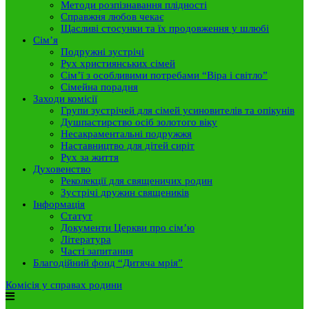
Методи розпізнавання плідності
Справжня любов чекає
Щасливі стосунки та їх продовження у шлюбі
Сім’я
Подружні зустрічі
Рух християнських сімей
Сім’ї з особливими потребами “Віра і світло”
Сімейна порадня
Заходи комісії
Групи зустрічей для сімей усиновителів та опікунів
Душпастирство осіб золотого віку
Несакраментальні подружжя
Наставництво для дітей сиріт
Рух за життя
Духовенство
Реколекції для священичих родин
Зустрічі дружин священиків
Інформація
Статут
Документи Церкви про сім’ю
Література
Часті запитання
Благодійний фонд “Дитяча мрія”
Комісія у справах родини