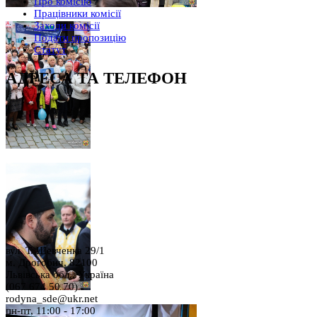
Про комісію
Працівники комісії
Заходи комісії
Подати пропозицію
Статут
АДРЕСА ТА ТЕЛЕФОН
вул. Т. Шевченка 29/1
м. Дрогобич, 82100
Львівська обл., Україна
(067 674 50 70)
rodyna_sde@ukr.net
пн-пт, 11:00 - 17:00