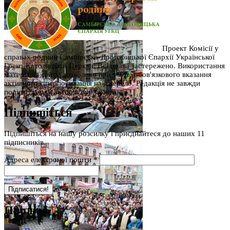
Проект Комісії у
справах родини Самбірсько-Дрогобицької Єпархії Української
Греко-Католицької Церкви. Всі права застережено. Використання
матеріалів сайту дозволено при умові обов'язкового вказання
активного гіперпосилання на джерело. Редакція не завжди
поділяє думку авторів публікацій.
Підпишіться
Підпишіться на нашу розсилку і приєднайтеся до наших 11
підписників.
Адреса електроної пошти
*
Про нас