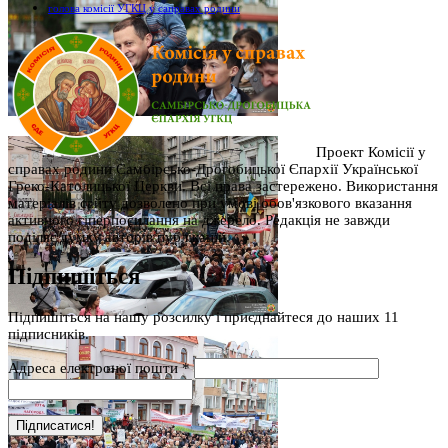
голова комісії УГКЦ у саправах родини
Проект Комісії у
справах родини Самбірсько-Дрогобицької Єпархії Української
Греко-Католицької Церкви. Всі права застережено. Використання
матеріалів сайту дозволено при умові обов'язкового вказання
активного гіперпосилання на джерело. Редакція не завжди
поділяє думку авторів публікацій.
Підпишіться
Підпишіться на нашу розсилку і приєднайтеся до наших 11
підписників.
Адреса електроної пошти
*