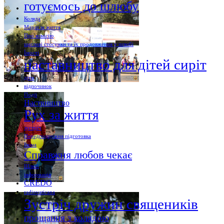
готуємось до шлюбу
Коляда
Марш за життя
Про комісію
щасливі стосунки та їх продовження у шлюбі
Їмості
наставництво для дітей сиріт
діти
відпочинок
Події
Наствництво
Рух за життя
зустріч
Передподружня підготовка
Ікона
Справжня любов чекає
Шлюб
інформація
CREDO
radiovaticana
Зустріч дружин священиків
прощання з колядою