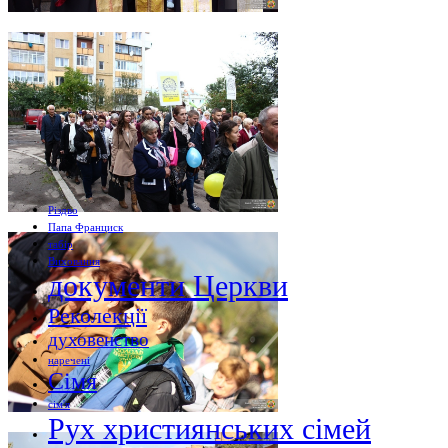
Різдво
Папа Франциск
табір
Виховання
документи Церкви
Реколекції
духовенство
наречені
Сімя
сім'я
Рух християнських сімей