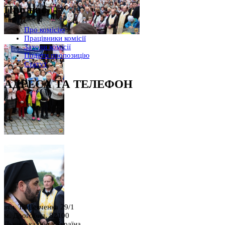
Про нас
Про комісію
Працівники комісії
Заходи комісії
Подати пропозицію
Статут
АДРЕСА ТА ТЕЛЕФОН
вул. Т. Шевченка 29/1
м. Дрогобич, 82100
Львівська обл., Україна