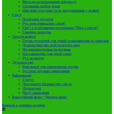
Методи розпізнавання плідності
Справжня любов чекає
Щасливі стосунки та їх продовження у шлюбі
Сім’я
Подружні зустрічі
Рух християнських сімей
Сім’ї з особливими потребами “Віра і світло”
Сімейна порадня
Заходи комісії
Групи зустрічей для сімей усиновителів та опікунів
Душпастирство осіб золотого віку
Несакраментальні подружжя
Наставництво для дітей сиріт
Рух за життя
Духовенство
Реколекції для священичих родин
Зустрічі дружин священиків
Інформація
Статут
Документи Церкви про сім’ю
Література
Часті запитання
Благодійний фонд “Дитяча мрія”
Комісія у справах родини