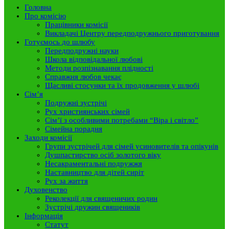
Головна
Про комісію
Працівники комісії
Викладачі Центру передподружнього приготування
Готуємось до шлюбу
Передподружні науки
Школа відповідальної любові
Методи розпізнавання плідності
Справжня любов чекає
Щасливі стосунки та їх продовження у шлюбі
Сім’я
Подружні зустрічі
Рух християнських сімей
Сім’ї з особливими потребами “Віра і світло”
Сімейна порадня
Заходи комісії
Групи зустрічей для сімей усиновителів та опікунів
Душпастирство осіб золотого віку
Несакраментальні подружжя
Наставництво для дітей сиріт
Рух за життя
Духовенство
Реколекції для священичих родин
Зустрічі дружин священиків
Інформація
Статут