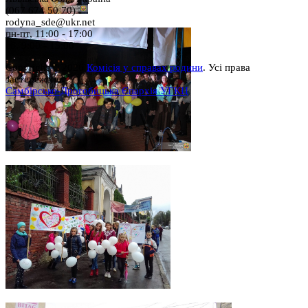
(067 674 50 70)
rodyna_sde@ukr.net
пн-пт, 11:00 - 17:00
сб, 9:00 - 15:00
Copyright © 2026
Комісія у справах родини
. Усі права
застережено.
Самбірсько-Дрогобицька Єпархія УГКЦ