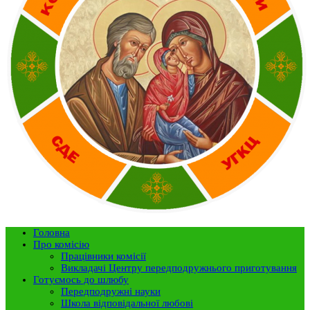
Головна
Про комісію
Працівники комісії
Викладачі Центру передподружнього приготування
Готуємось до шлюбу
Передподружні науки
Школа відповідальної любові