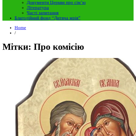
Документи Церкви про сім’ю
Література
Часті запитання
Благодійний фонд “Дитяча мрія”
Home
/
Мітки: Про комісію