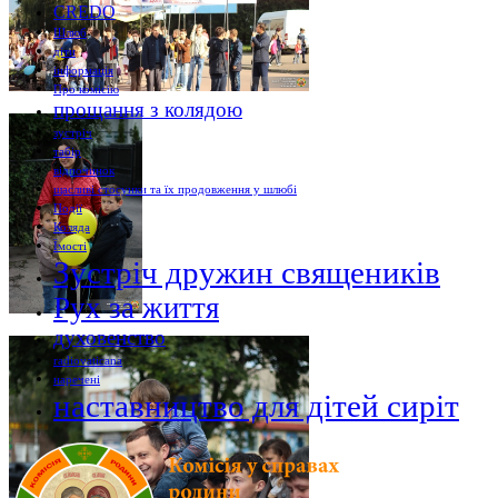
CREDO
Шлюб
діти
інформація
Про комісію
прощання з колядою
зустріч
табір
відпочинок
щасливі стосунки та їх продовження у шлюбі
Події
Коляда
Їмості
Зустріч дружин священиків
Рух за життя
духовенство
radiovaticana
наречені
наставництво для дітей сиріт