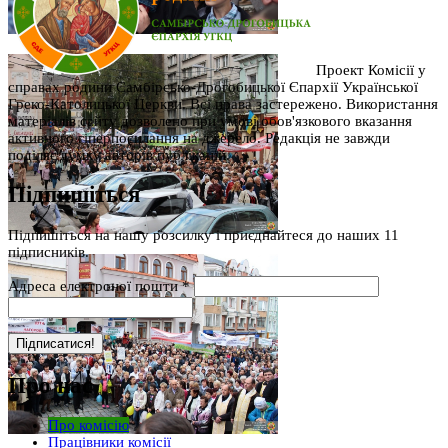
Проект Комісії у
справах родини Самбірсько-Дрогобицької Єпархії Української
Греко-Католицької Церкви. Всі права застережено. Використання
матеріалів сайту дозволено при умові обов'язкового вказання
активного гіперпосилання на джерело. Редакція не завжди
поділяє думку авторів публікацій.
Підпишіться
Підпишіться на нашу розсилку і приєднайтеся до наших 11
підписників.
Адреса електроної пошти
*
Про нас
Про комісію
Працівники комісії