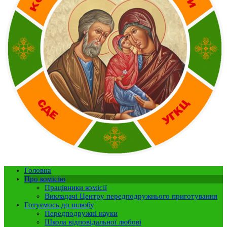
Головна
Про комісію
Працівники комісії
Викладачі Центру передподружнього приготування
Готуємось до шлюбу
Передподружні науки
Школа відповідальної любові