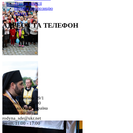
Заходи комісії
Подати пропозицію
Статут
АДРЕСА ТА ТЕЛЕФОН
вул. Т. Шевченка 29/1
м. Дрогобич, 82100
Львівська обл., Україна
(067 674 50 70)
rodyna_sde@ukr.net
пн-пт, 11:00 - 17:00
сб, 9:00 - 15:00