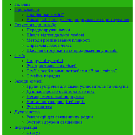
Головна
Про комісію
Працівники комісії
Викладачі Центру передподружнього приготування
Готуємось до шлюбу
Передподружні науки
Школа відповідальної любові
Методи розпізнавання плідності
Справжня любов чекає
Щасливі стосунки та їх продовження у шлюбі
Сім’я
Подружні зустрічі
Рух християнських сімей
Сім’ї з особливими потребами “Віра і світло”
Сімейна порадня
Заходи комісії
Групи зустрічей для сімей усиновителів та опікунів
Душпастирство осіб золотого віку
Несакраментальні подружжя
Наставництво для дітей сиріт
Рух за життя
Духовенство
Реколекції для священичих родин
Зустрічі дружин священиків
Інформація
Статут