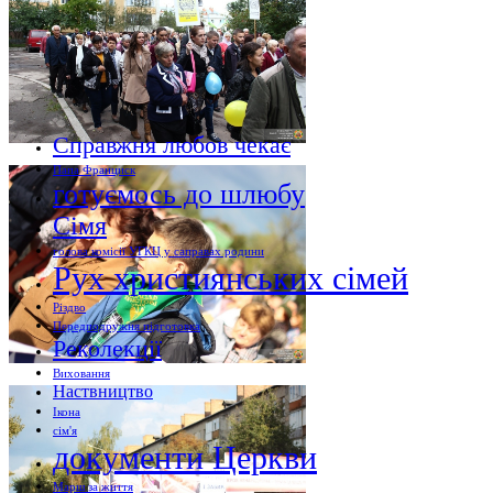
Справжня любов чекає
Папа Франциск
готуємось до шлюбу
Сімя
голова комісії УГКЦ у саправах родини
Рух християнських сімей
Різдво
Передподружня підготовка
Реколекції
Виховання
Наствництво
Ікона
сім'я
документи Церкви
Марш за життя