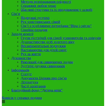
Методи розпізнавання плідності
Справжня любов чекає
Щасливі стосунки та їх продовження у шлюбі
Сім’я
Подружні зустрічі
Рух християнських сімей
Сім’ї з особливими потребами “Віра і світло”
Сімейна порадня
Заходи комісії
Групи зустрічей для сімей усиновителів та опікунів
Душпастирство осіб золотого віку
Несакраментальні подружжя
Наставництво для дітей сиріт
Рух за життя
Духовенство
Реколекції для священичих родин
Зустрічі дружин священиків
Інформація
Статут
Документи Церкви про сім’ю
Література
Часті запитання
Благодійний фонд “Дитяча мрія”
Комісія у справах родини