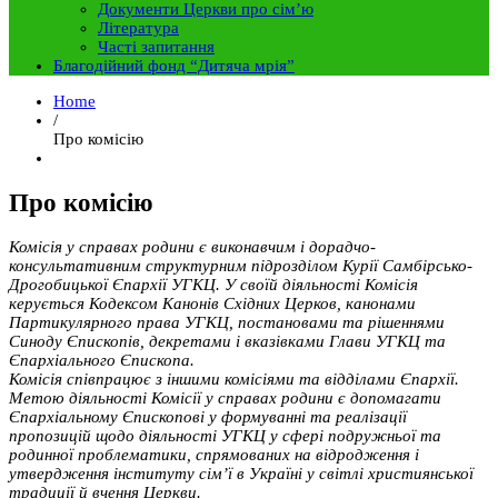
Документи Церкви про сім’ю
Література
Часті запитання
Благодійний фонд “Дитяча мрія”
Home
/
Про комісію
Про комісію
Комісія у справах родини є виконавчим і дорадчо-
консультативним структурним підрозділом Курії Самбірсько-
Дрогобицької Єпархії УГКЦ. У своїй діяльності Комісія
керується Кодексом Канонів Східних Церков, канонами
Партикулярного права УГКЦ, постановами та рішеннями
Синоду Єпископів, декретами і вказівками Глави УГКЦ та
Єпархіального Єпископа.
Комісія співпрацює з іншими комісіями та відділами Єпархії.
Метою діяльності Комісії у справах родини є допомагати
Єпархіальному Єпископові у формуванні та реалізації
пропозицій щодо діяльності УГКЦ у сфері подружньої та
родинної проблематики, спрямованих на відродження і
утвердження інституту сім’ї в Україні у світлі християнської
традиції й вчення Церкви.