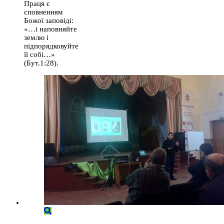
Праця є
сповненням
Божої заповіді:
«…і наповняйте
землю і
підпорядковуйте
її собі…»
(Бут.1:28).