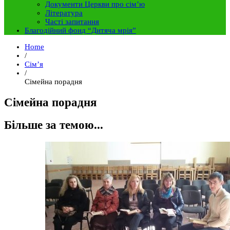
Документи Церкви про сім’ю
Література
Часті запитання
Благодійний фонд “Дитяча мрія”
Home
/
Сім’я
/
Сімейна порадня
Сімейна порадня
Більше за темою...