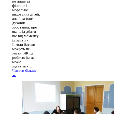
не лише за
фізичне і
моральне
виховання дітей,
але й за їхнє
духовне
зростання, про
яке слід дбати
ще від моменту
їх зачаття.
Інколи батьки
можуть не
знати, ЯК це
робити; їм це
може
здаватися…
Читати більше
→