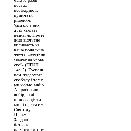
багато разів
постає
необхідність
приймати
рішення.
Чимало з них
дріб’язкові і
незначні. Проте
інші відчутно
впливають на
наше подальше
життя. «Мудрий
зважає на кроки
свої» (ПРИП.
14:15). Господь
нам подарував
свободу і тому
ми маємо вибір.
А правильний
вибір, який
принесе дітям
мир і щастя є у
Святому
Письмі.
Завдання
батьків –
навчити дитину