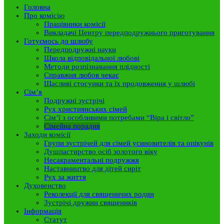
Головна
Про комісію
Працівники комісії
Викладачі Центру передподружнього приготування
Готуємось до шлюбу
Передподружні науки
Школа відповідальної любові
Методи розпізнавання плідності
Справжня любов чекає
Щасливі стосунки та їх продовження у шлюбі
Сім’я
Подружні зустрічі
Рух християнських сімей
Сім’ї з особливими потребами “Віра і світло”
Сімейна порадня
Заходи комісії
Групи зустрічей для сімей усиновителів та опікунів
Душпастирство осіб золотого віку
Несакраментальні подружжя
Наставництво для дітей сиріт
Рух за життя
Духовенство
Реколекції для священичих родин
Зустрічі дружин священиків
Інформація
Статут