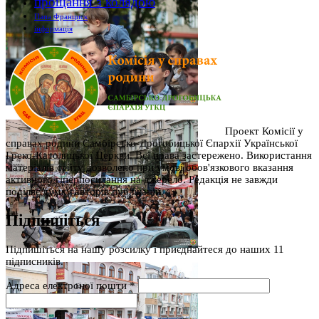
прощання з колядою
Папа Франциск
інформація
Проект Комісії у
справах родини Самбірсько-Дрогобицької Єпархії Української
Греко-Католицької Церкви. Всі права застережено. Використання
матеріалів сайту дозволено при умові обов'язкового вказання
активного гіперпосилання на джерело. Редакція не завжди
поділяє думку авторів публікацій.
Підпишіться
Підпишіться на нашу розсилку і приєднайтеся до наших 11
підписників.
Адреса електроної пошти
*