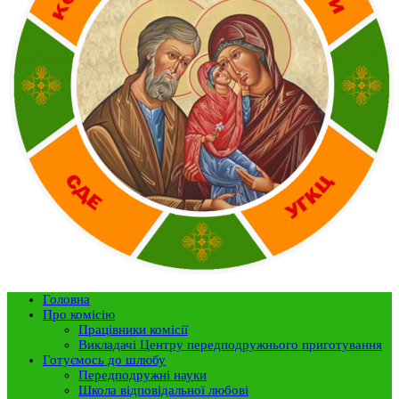
Головна
Про комісію
Працівники комісії
Викладачі Центру передподружнього приготування
Готуємось до шлюбу
Передподружні науки
Школа відповідальної любові