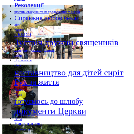
Реколекції
щасливі стосунки та їх продовження у шлюбі
Справжня любов чекає
діти
Коляда
CREDO
Зустріч дружин священиків
Передподружня підготовка
табір
Про комісію
сім'я
наставництво для дітей сиріт
Рух за життя
Різдво
Події
готуємось до шлюбу
документи Церкви
Ікона
Наствництво
Виховання