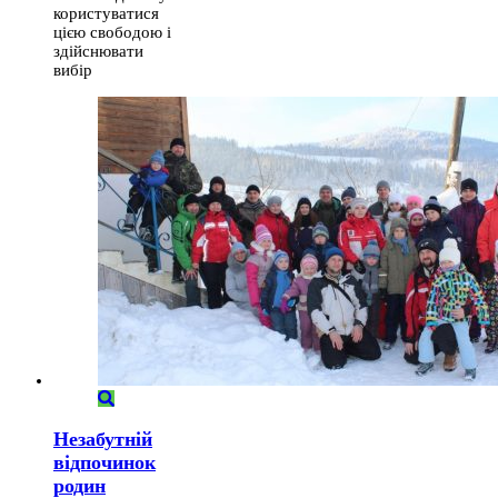
користуватися
цією свободою і
здійснювати
вибір
Незабутній
відпочинок
родин