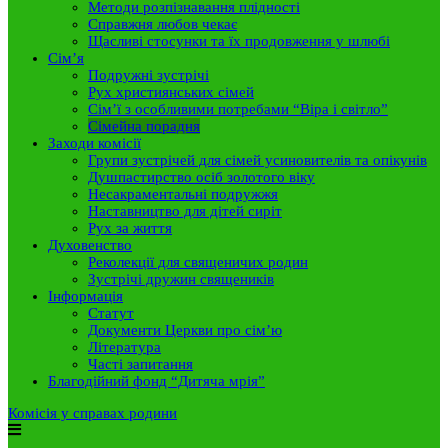
Методи розпізнавання плідності
Справжня любов чекає
Щасливі стосунки та їх продовження у шлюбі
Сім’я
Подружні зустрічі
Рух християнських сімей
Сім’ї з особливими потребами “Віра і світло”
Сімейна порадня
Заходи комісії
Групи зустрічей для сімей усиновителів та опікунів
Душпастирство осіб золотого віку
Несакраментальні подружжя
Наставництво для дітей сиріт
Рух за життя
Духовенство
Реколекції для священичих родин
Зустрічі дружин священиків
Інформація
Статут
Документи Церкви про сім’ю
Література
Часті запитання
Благодійний фонд “Дитяча мрія”
Комісія у справах родини