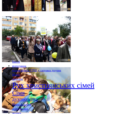
Їмості
відпочинок
голова комісії УГКЦ у саправах родини
Шлюб
наречені
Рух християнських сімей
Сімя
духовенство
Марш за життя
radiovaticana
зустріч