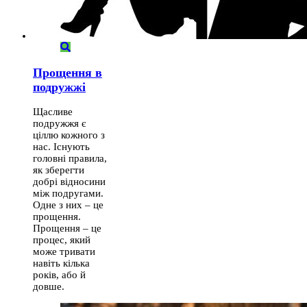
Прощення в
подружжі
Щасливе
подружжя є
ціллю кожного з
нас. Існують
головні правила,
як зберегти
добрі відносини
між подругами.
Одне з них – це
прощення.
Прощення – це
процес, який
може тривати
навіть кілька
років, або й
довше.