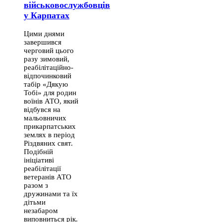
військовослужбовців
у Карпатах
Цими днями
завершився
черговий цього
разу зимовий,
реабілітаційно-
відпочинковий
табір «Дякую
Тобі» для родин
воїнів АТО, який
відбувся на
мальовничих
прикарпатських
землях в період
Різдвяних свят.
Подібній
ініціативі
реабілітації
ветеранів АТО
разом з
дружинами та їх
дітьми
незабаром
виповниться рік.