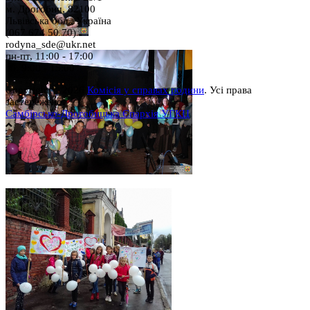
м. Дрогобич, 82100
Львівська обл., Україна
(067 674 50 70)
rodyna_sde@ukr.net
пн-пт, 11:00 - 17:00
сб, 9:00 - 15:00
Copyright © 2026
Комісія у справах родини
. Усі права
застережено.
Самбірсько-Дрогобицька Єпархія УГКЦ