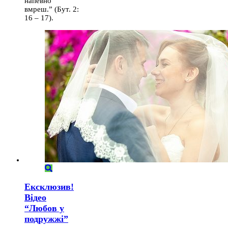
напевно
вмреш.” (Бут. 2:
16 – 17).
Ексклюзив!
Відео
“Любов у
подружжі”