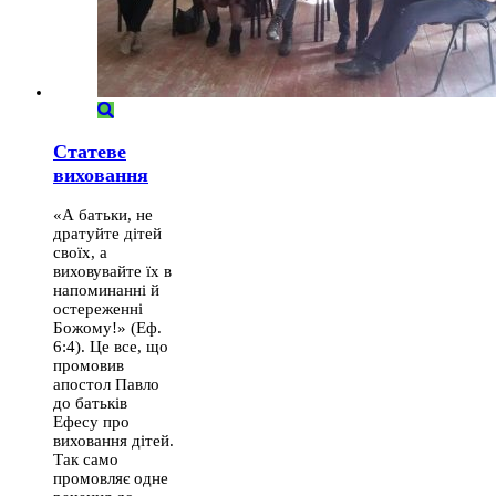
Статеве
виховання
«А батьки, не
дратуйте дітей
своїх, а
виховувайте їх в
напоминанні й
остереженні
Божому!» (Еф.
6:4). Це все, що
промовив
апостол Павло
до батьків
Ефесу про
виховання дітей.
Так само
промовляє одне