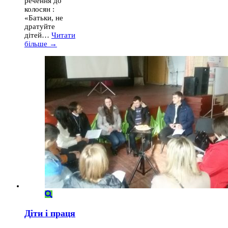
речення до
колосян :
«Батьки, не
дратуйте
дітей…
Читати
більше →
Діти і праця