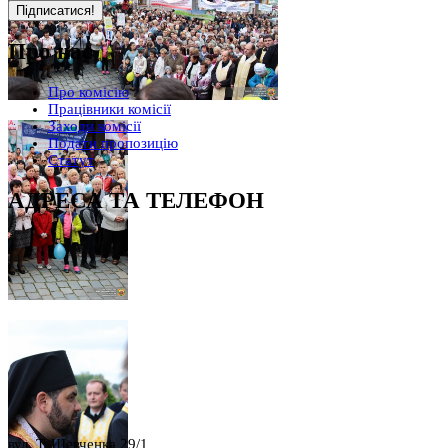
Про нас
Про комісію
Працівники комісії
Заходи комісії
Подати пропозицію
Статут
АДРЕСА ТА ТЕЛЕФОН
вул. Т. Шевченка 29/1