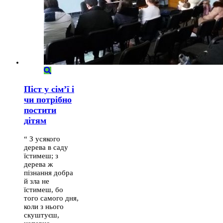
Піст у сім’ї і
чи потрібно
постити
дітям
“ З усякого
дерева в саду
їстимеш; з
дерева ж
пізнання добра
й зла не
їстимеш, бо
того самого дня,
коли з нього
скуштуєш,