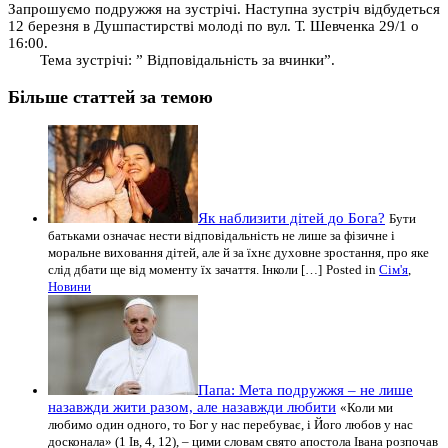
Запрошуємо подружжя на зустрічі. Наступна зустріч відбудеться
12 березня в Душпастирстві молоді по вул. Т. Шевченка 29/1 о
16:00.
Тема зустрічі: ” Відповідальність за вчинки”.
Більше статтей за темою
Як наблизити дітей до Бога?
Бути
батьками означає нести відповідальність не лише за фізичне і
моральне виховання дітей, але й за їхнє духовне зростання, про яке
слід дбати ще від моменту їх зачаття. Інколи […]
Posted in
Сім'я
,
Новини
Папа: Мета подружжя – не лише
назавжди жити разом, але назавжди любити
«Коли ми
любимо один одного, то Бог у нас перебуває, і Його любов у нас
досконала» (1 Ів, 4, 12), – цими словам свято апостола Івана розпочав