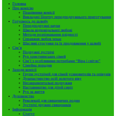
Головна
Про комісію
Працівники комісії
Викладачі Центру передподружнього приготування
Готуємось до шлюбу
Передподружні науки
Школа відповідальної любові
Методи розпізнавання плідності
Справжня любов чекає
Щасливі стосунки та їх продовження у шлюбі
Сім’я
Подружні зустрічі
Рух християнських сімей
Сім’ї з особливими потребами “Віра і світло”
Сімейна порадня
Заходи комісії
Групи зустрічей для сімей усиновителів та опікунів
Душпастирство осіб золотого віку
Несакраментальні подружжя
Наставництво для дітей сиріт
Рух за життя
Духовенство
Реколекції для священичих родин
Зустрічі дружин священиків
Інформація
Статут