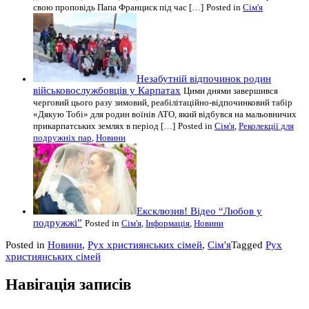
свою проповідь Папа Франциск під час […]
Posted in
Сім'я
Незабутній відпочинок родин
військовослужбовців у Карпатах
Цими днями завершився
черговий цього разу зимовий, реабілітаційно-відпочинковий табір
«Дякую Тобі» для родин воїнів АТО, який відбувся на мальовничих
прикарпатських землях в період […]
Posted in
Сім'я
,
Реколекції для
подружніх пар
,
Новини
Ексклюзив! Відео “Любов у
подружжі”
Posted in
Сім'я
,
Інформація
,
Новини
Posted in
Новини
,
Рух християнських сімей
,
Сім'я
Tagged
Рух
християнських сімей
Навігація записів