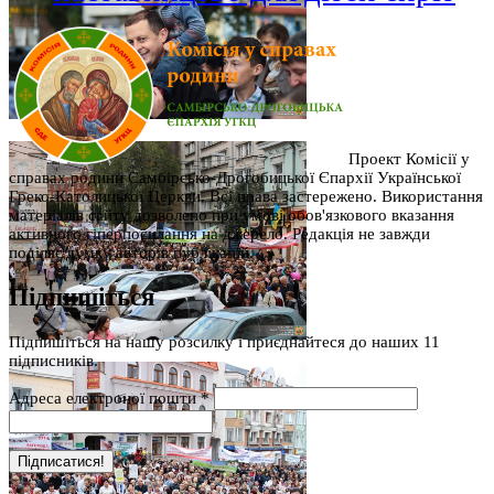
Проект Комісії у
справах родини Самбірсько-Дрогобицької Єпархії Української
Греко-Католицької Церкви. Всі права застережено. Використання
матеріалів сайту дозволено при умові обов'язкового вказання
активного гіперпосилання на джерело. Редакція не завжди
поділяє думку авторів публікацій.
Підпишіться
Підпишіться на нашу розсилку і приєднайтеся до наших 11
підписників.
Адреса електроної пошти
*