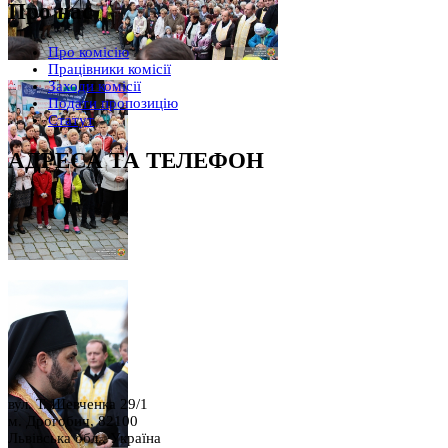
Про нас
Про комісію
Працівники комісії
Заходи комісії
Подати пропозицію
Статут
АДРЕСА ТА ТЕЛЕФОН
вул. Т. Шевченка 29/1
м. Дрогобич, 82100
Львівська обл., Україна