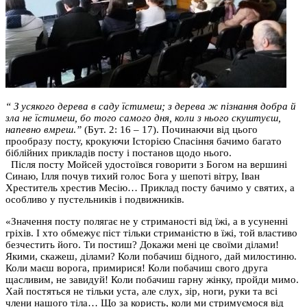
“
З усякого дерева в саду їстимеш; з дерева ж пізнання добра й
зла не їстимеш, бо того самого дня, коли з нього скуштуєш,
напевно вмреш
.
”
(Бут. 2: 16 – 17).
Починаючи від цього
прообразу посту, крокуючи Історією Спасіння бачимо багато
біблійних прикладів посту і постанов щодо нього.
Після посту Мойсей удостоївся говорити з Богом на вершині
Синаю, Ілля почув тихий голос Бога у шепоті вітру, Іван
Хреститель хрестив Месію… Приклад посту бачимо у святих, а
особливо у пустельників і подвижників.
«Значення посту полягає не у стриманості від їжі, а в усуненні
гріхів. І хто обмежує піст тільки стриманістю в їжі, той властиво
безчестить його. Ти постиш? Докажи мені це своїми ділами!
Якими, скажеш, ділами? Коли побачиш бідного, дай милостиню.
Коли маєш ворога, примирися! Коли побачиш свого друга
щасливим, не завидуй! Коли побачиш гарну жінку, пройди мимо.
Хай постяться не тільки уста, але слух, зір, ноги, руки та всі
члени нашого тіла… Що за користь, коли ми стримуємося від