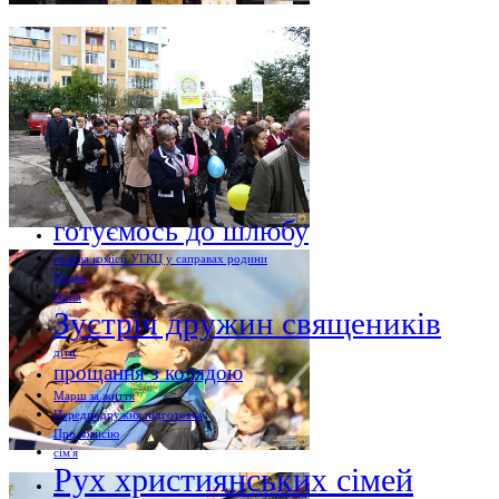
готуємось до шлюбу
голова комісії УГКЦ у саправах родини
Різдво
Ікона
Зустріч дружин священиків
діти
прощання з колядою
Марш за життя
Передподружня підготовка
Про комісію
сім'я
Рух християнських сімей