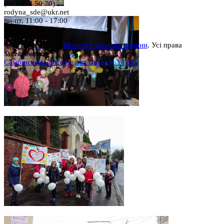
(067 674 50 70)
rodyna_sde@ukr.net
пн-пт, 11:00 - 17:00
сб, 9:00 - 15:00
Copyright © 2026
Комісія у справах родини
. Усі права
застережено.
Самбірсько-Дрогобицька Єпархія УГКЦ