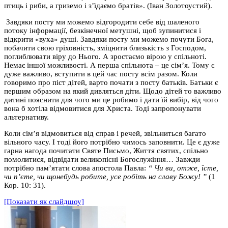
птиць і риби, а гриземо і з’їдаємо братів
»
. (Іван Золотоустий).
Завдяки посту ми можемо відгородити себе від шаленого
потоку інформації, безкінечної метушні, щоб зупинитися і
відкрити «вуха» душі. Завдяки посту ми можемо почути Бога,
побачити свою гріховність, зміцнити близькість з Господом,
поглиблювати віру до Нього. А зростаємо вірою у спільноті.
Немає іншої можливості. А перша спільнота – це сім’я. Тому є
дуже важливо, вступити в цей час посту всім разом. Коли
говоримо про піст дітей, варто почати з посту батьків. Батьки є
першим образом на який дивляться діти. Щодо дітей то важливо
дитині пояснити для чого ми це робимо і дати їй вибір, від чого
вона б хотіла відмовитися для Христа. Тоді запропонувати
альтернативу.
Коли сім’я відмовиться від справ і речей, звільниться багато
вільного часу. І тоді його потрібно чимось заповнити. Це є дуже
гарна нагода почитати Святе Письмо, Життя святих, спільно
помолитися, відвідати великопісні Богослужіння… Завжди
потрібно пам’ятати слова апостола Павла:
“
Чи ви, отже, їсте,
чи п’єте, чи щонебудь робите, усе робіть на славу Божу!
”
(1
Кор. 10: 31).
[Показати як слайдшоу]