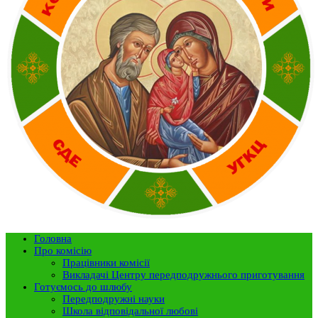
Головна
Про комісію
Працівники комісії
Викладачі Центру передподружнього приготування
Готуємось до шлюбу
Передподружні науки
Школа відповідальної любові