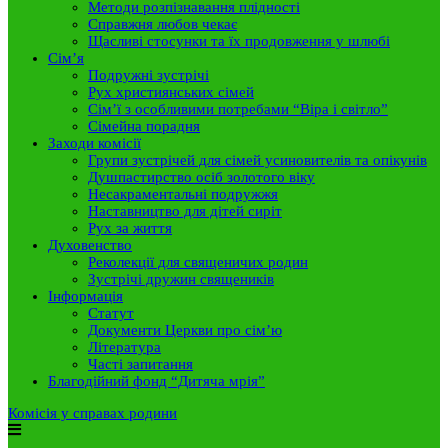
Методи розпізнавання плідності
Справжня любов чекає
Щасливі стосунки та їх продовження у шлюбі
Сім’я
Подружні зустрічі
Рух християнських сімей
Сім’ї з особливими потребами “Віра і світло”
Сімейна порадня
Заходи комісії
Групи зустрічей для сімей усиновителів та опікунів
Душпастирство осіб золотого віку
Несакраментальні подружжя
Наставництво для дітей сиріт
Рух за життя
Духовенство
Реколекції для священичих родин
Зустрічі дружин священиків
Інформація
Статут
Документи Церкви про сім’ю
Література
Часті запитання
Благодійний фонд “Дитяча мрія”
Комісія у справах родини