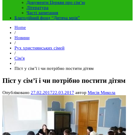
Документи Церкви про сім’ю
Література
Часті запитання
Благодійний фонд “Дитяча мрія”
Home
/
Новини
/
Рух християнських сімей
/
Сім'я
/
Піст у сім’ї і чи потрібно постити дітям
Піст у сім’ї і чи потрібно постити дітям
Опубліковано
27.02.2017
22.03.2017
автор
Мисів Микола