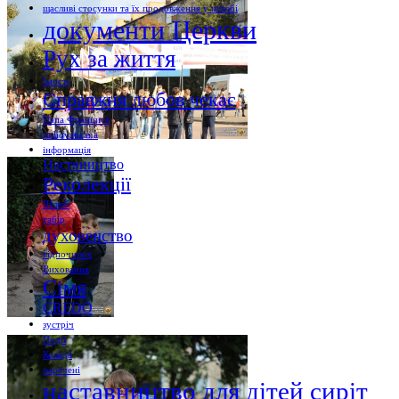
щасливі стосунки та їх продовження у шлюбі
документи Церкви
Рух за життя
Їмості
Справжня любов чекає
Папа Франциск
radiovaticana
інформація
Наствництво
Реколекції
Шлюб
табір
духовенство
відпочинок
Виховання
Сімя
CREDO
зустріч
Події
Коляда
наречені
наставництво для дітей сиріт