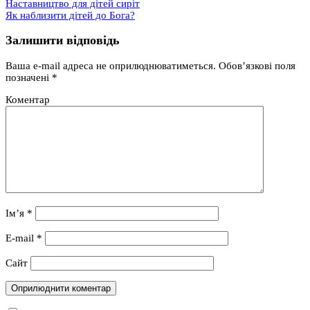
Наставництво для дітей сиріт
Як наблизити дітей до Бога?
Залишити відповідь
Ваша e-mail адреса не оприлюднюватиметься.
Обов’язкові поля
позначені
*
Коментар
Ім’я
*
E-mail
*
Сайт