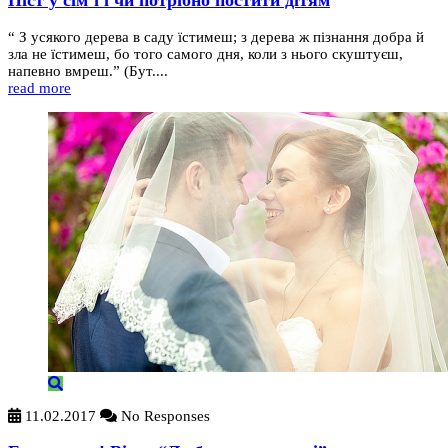
Піст у сім’ї і чи потрібно постити дітям
“ З усякого дерева в саду їстимеш; з дерева ж пізнання добра й
зла не їстимеш, бо того самого дня, коли з нього скуштуєш,
напевно вмреш.” (Бут....
read more
11.02.2017
No Responses