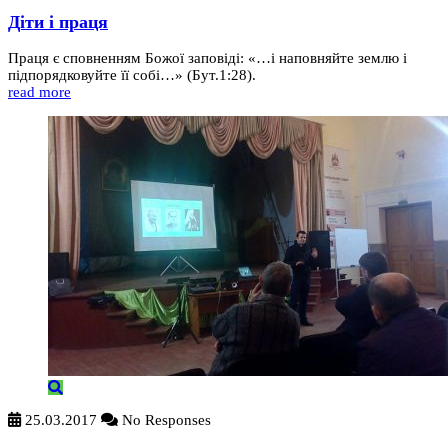
Діти і праця
Праця є сповненням Божої заповіді: «…і наповняйте землю і
підпорядковуйте її собі…» (Бут.1:28).
read more
25.03.2017
No Responses