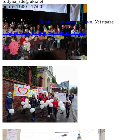
rodyna_sde@ukr.net
пн-пт, 11:00 - 17:00
сб, 9:00 - 15:00
Copyright © 2026
Комісія у справах родини
. Усі права
застережено.
Самбірсько-Дрогобицька Єпархія УГКЦ