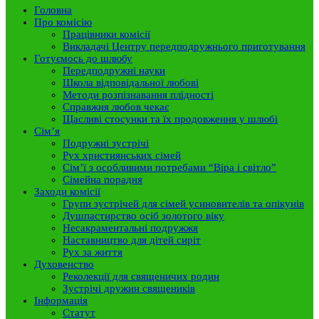
Головна
Про комісію
Працівники комісії
Викладачі Центру передподружнього приготування
Готуємось до шлюбу
Передподружні науки
Школа відповідальної любові
Методи розпізнавання плідності
Справжня любов чекає
Щасливі стосунки та їх продовження у шлюбі
Сім’я
Подружні зустрічі
Рух християнських сімей
Сім’ї з особливими потребами “Віра і світло”
Сімейна порадня
Заходи комісії
Групи зустрічей для сімей усиновителів та опікунів
Душпастирство осіб золотого віку
Несакраментальні подружжя
Наставництво для дітей сиріт
Рух за життя
Духовенство
Реколекції для священичих родин
Зустрічі дружин священиків
Інформація
Статут