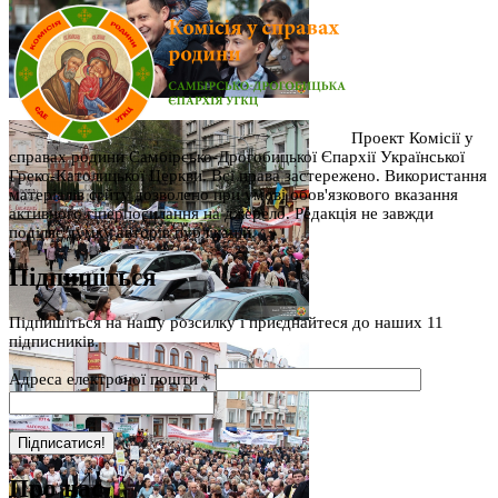
Проект Комісії у
справах родини Самбірсько-Дрогобицької Єпархії Української
Греко-Католицької Церкви. Всі права застережено. Використання
матеріалів сайту дозволено при умові обов'язкового вказання
активного гіперпосилання на джерело. Редакція не завжди
поділяє думку авторів публікацій.
Підпишіться
Підпишіться на нашу розсилку і приєднайтеся до наших 11
підписників.
Адреса електроної пошти
*
Про нас