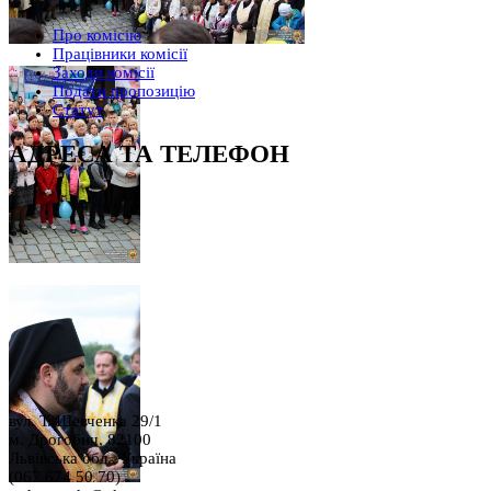
Про комісію
Працівники комісії
Заходи комісії
Подати пропозицію
Статут
АДРЕСА ТА ТЕЛЕФОН
вул. Т. Шевченка 29/1
м. Дрогобич, 82100
Львівська обл., Україна
(067 674 50 70)