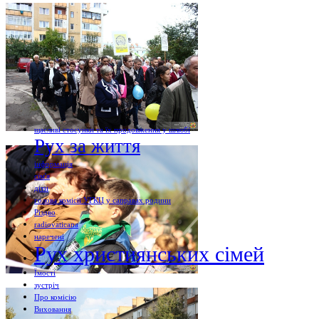
щасливі стосунки та їх продовження у шлюбі
Рух за життя
інформація
сім'я
діти
голова комісії УГКЦ у саправах родини
Різдво
radiovaticana
наречені
Рух християнських сімей
Їмості
зустріч
Про комісію
Виховання