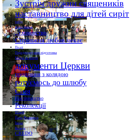
Зустріч дружин священиків
наставництво для дітей сиріт
табір
відпочинок
духовенство
Справжня любов чекає
Події
Передподружня підготовка
Марш за життя
документи Церкви
прощання з колядою
готуємось до шлюбу
Сімя
Наствництво
Реколекції
Шлюб
Папа Франциск
Ікона
Коляда
CREDO