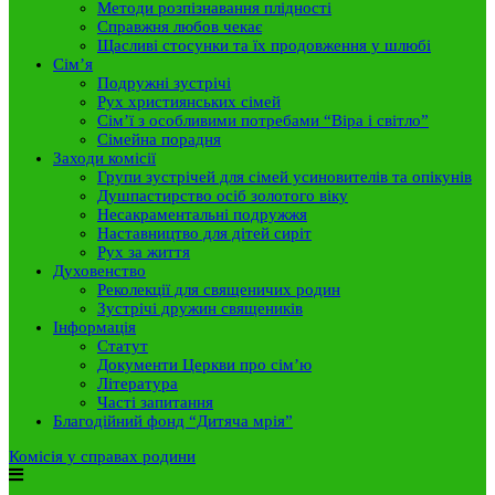
Методи розпізнавання плідності
Справжня любов чекає
Щасливі стосунки та їх продовження у шлюбі
Сім’я
Подружні зустрічі
Рух християнських сімей
Сім’ї з особливими потребами “Віра і світло”
Сімейна порадня
Заходи комісії
Групи зустрічей для сімей усиновителів та опікунів
Душпастирство осіб золотого віку
Несакраментальні подружжя
Наставництво для дітей сиріт
Рух за життя
Духовенство
Реколекції для священичих родин
Зустрічі дружин священиків
Інформація
Статут
Документи Церкви про сім’ю
Література
Часті запитання
Благодійний фонд “Дитяча мрія”
Комісія у справах родини