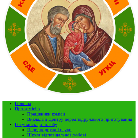
Головна
Про комісію
Працівники комісії
Викладачі Центру передподружнього приготування
Готуємось до шлюбу
Передподружні науки
Школа відповідальної любові