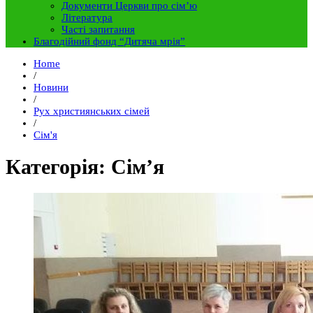
Документи Церкви про сім’ю
Література
Часті запитання
Благодійний фонд “Дитяча мрія”
Home
/
Новини
/
Рух християнських сімей
/
Сім'я
Категорія: Сім’я