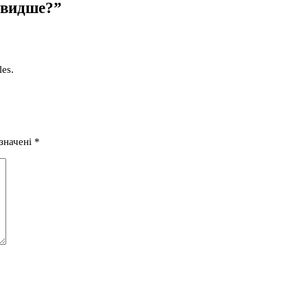
швидше?
”
les.
значені
*