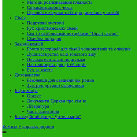
Методи розпізнавання плідності
Справжня любов чекає
Щасливі стосунки та їх продовження у шлюбі
Сім’я
Подружні зустрічі
Рух християнських сімей
Сім’ї з особливими потребами “Віра і світло”
Сімейна порадня
Заходи комісії
Групи зустрічей для сімей усиновителів та опікунів
Душпастирство осіб золотого віку
Несакраментальні подружжя
Наставництво для дітей сиріт
Рух за життя
Духовенство
Реколекції для священичих родин
Зустрічі дружин священиків
Інформація
Статут
Документи Церкви про сім’ю
Література
Часті запитання
Благодійний фонд “Дитяча мрія”
Комісія у справах родини