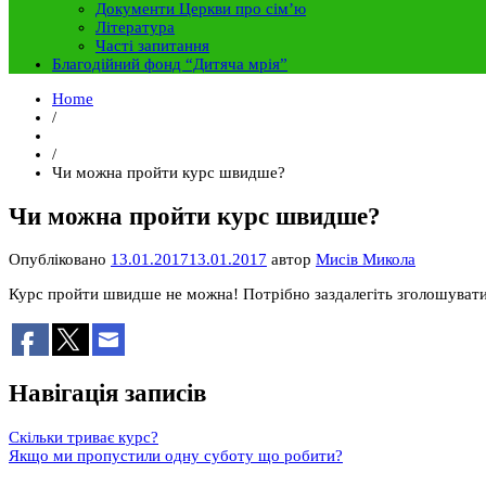
Документи Церкви про сім’ю
Література
Часті запитання
Благодійний фонд “Дитяча мрія”
Home
/
/
Чи можна пройти курс швидше?
Чи можна пройти курс швидше?
Опубліковано
13.01.2017
13.01.2017
автор
Мисів Микола
Курс пройти швидше не можна! Потрібно заздалегіть зголошуватис
Навігація записів
Скільки триває курс?
Якщо ми пропустили одну суботу що робити?