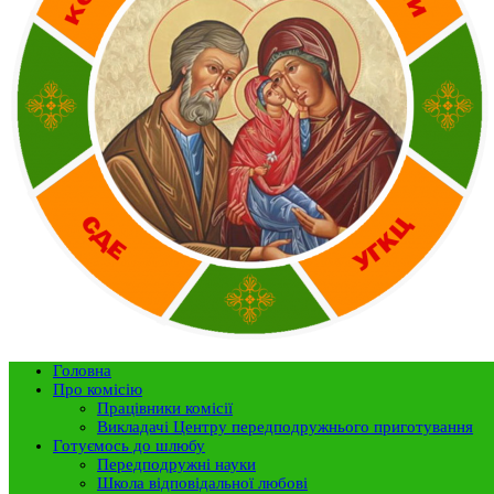
Головна
Про комісію
Працівники комісії
Викладачі Центру передподружнього приготування
Готуємось до шлюбу
Передподружні науки
Школа відповідальної любові