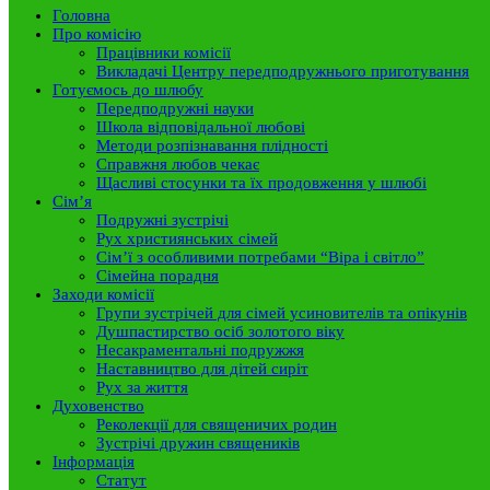
Головна
Про комісію
Працівники комісії
Викладачі Центру передподружнього приготування
Готуємось до шлюбу
Передподружні науки
Школа відповідальної любові
Методи розпізнавання плідності
Справжня любов чекає
Щасливі стосунки та їх продовження у шлюбі
Сім’я
Подружні зустрічі
Рух християнських сімей
Сім’ї з особливими потребами “Віра і світло”
Сімейна порадня
Заходи комісії
Групи зустрічей для сімей усиновителів та опікунів
Душпастирство осіб золотого віку
Несакраментальні подружжя
Наставництво для дітей сиріт
Рух за життя
Духовенство
Реколекції для священичих родин
Зустрічі дружин священиків
Інформація
Статут