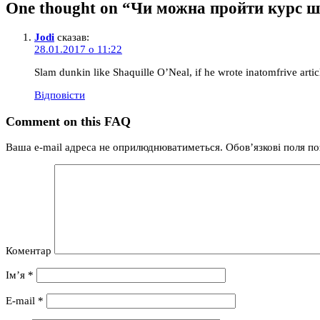
One thought on “
Чи можна пройти курс 
Jodi
сказав:
28.01.2017 о 11:22
Slam dunkin like Shaquille O’Neal, if he wrote inatomfrive artic
Відповіcти
Comment on this FAQ
Ваша e-mail адреса не оприлюднюватиметься.
Обов’язкові поля по
Коментар
Ім’я
*
E-mail
*