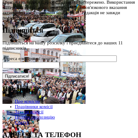
Греко-Католицької Церкви. Всі права застережено. Використання
матеріалів сайту дозволено при умові обов'язкового вказання
активного гіперпосилання на джерело. Редакція не завжди
поділяє думку авторів публікацій.
Підпишіться
Підпишіться на нашу розсилку і приєднайтеся до наших 11
підписників.
Адреса електроної пошти
*
Про нас
Про комісію
Працівники комісії
Заходи комісії
Подати пропозицію
Статут
АДРЕСА ТА ТЕЛЕФОН