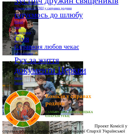
Зустріч дружин священиків
голова комісії УГКЦ у саправах родини
готуємось до шлюбу
Шлюб
сім'я
відпочинок
Сімя
Справжня любов чекає
radiovaticana
Рух за життя
документи Церкви
Ікона
Їмості
Проект Комісії у
справах родини Самбірсько-Дрогобицької Єпархії Української