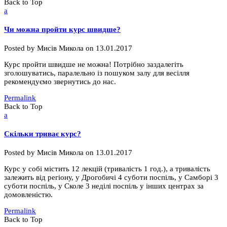
Back to Top
a
Чи можна пройти курс швидше?
Posted by
Мисів Микола
on
13.01.2017
Курс пройти швидше не можна! Потрібно заздалегіть
зголошуватись, паралельно із пошуком залу для весілля
рекомендуємо звернутись до нас.
Permalink
Back to Top
a
Скільки триває курс?
Posted by
Мисів Микола
on
13.01.2017
Курс у собі містить 12 лекцій (тривалість 1 год.), а тривалість
залежить від регіону, у Дрогобичі 4 суботи поспіль, у Самборі 3
суботи поспіль, у Сколе 3 неділі поспіль у інших центрах за
домовленістю.
Permalink
Back to Top