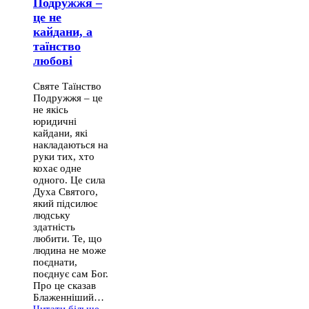
Подружжя –
це не
кайдани, а
таїнство
любові
Святе Таїнство
Подружжя – це
не якісь
юридичні
кайдани, які
накладаються на
руки тих, хто
кохає одне
одного. Це сила
Духа Святого,
який підсилює
людську
здатність
любити. Те, що
людина не може
поєднати,
поєднує сам Бог.
Про це сказав
Блаженніший…
Читати більше