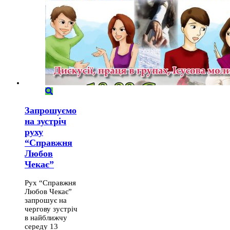
Запрошуємо
на зустріч
руху
“Справжня
Любов
Чекає”
Рух “Справжня
Любов Чекає”
запрошує на
чергову зустріч
в найближчу
середу 13