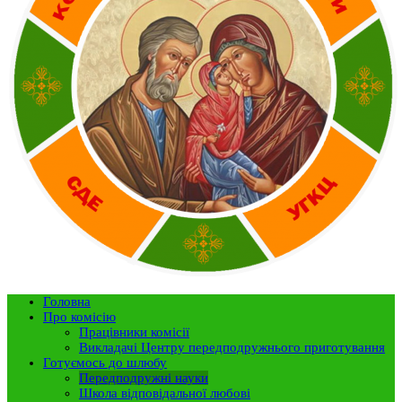
Головна
Про комісію
Працівники комісії
Викладачі Центру передподружнього приготування
Готуємось до шлюбу
Передподружні науки
Школа відповідальної любові