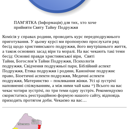
ПАМ’ЯТКА (Інформація) для тих, хто хоче
прийняти Святу Тайну Подружжя
Комісія у справах родини, проводить курс передподружнього
приготування. У цьому курсі ми пропонуємо прослухати ряд
бесід щодо християнського подружжя, його внутрішнього життя,
а також основних засад віри та моралі. На вас чекають такі теми
бесід: Основні правди християнської віри, Святі
Тайни, Богослов’я Тайни Подружжя, Психологія
подружжя, Свідчення подружньої пари, Біблійний аспект
Подружжя, Етика подружжя і родини, Канонічне подружнє
право, Біоетичні аспекти подружжя, Медичні аспекти
подружжя, Материнство – покликання жінки. Усі ці зустрічі
наповненні спілкуванням, а між ними чай кава =) Всього на вас
чекає чотири зустрічі, по три теми одну зустріч. Рекомендуємо
скористатись реєстраційною формую нашого сайту, відповідь
приходить протягом доби. Чекаємо на вас…