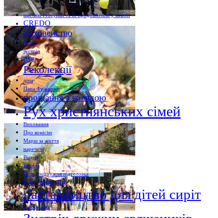
щасливі стосунки та їх продовження у шлюбі
CREDO
духовенство
табір
зустріч
Події
Реколекції
діти
Папа Франциск
прощання з колядою
Рух християнських сімей
Виховання
Про комісію
Марш за життя
наречені
Різдво
Коляда
Передподружня підготовка
Наствництво
наставництво для дітей сиріт
інформація