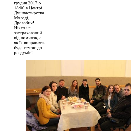
грудня 2017 о
18:00 в Центрі
Душпастирства
Молоді,
Дрогобич!
Ніхто не
застрахований
від помилок, а
як їх виправляти
буде темою до
роздумів!