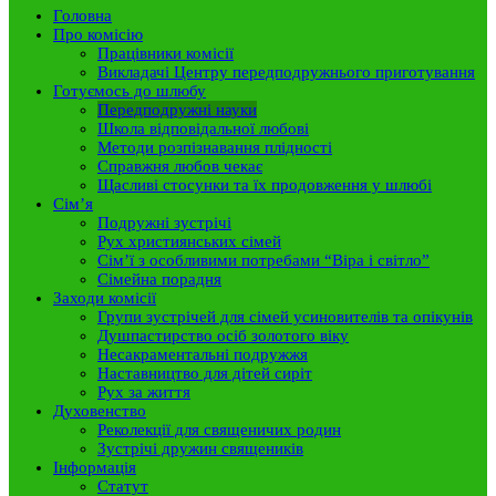
Головна
Про комісію
Працівники комісії
Викладачі Центру передподружнього приготування
Готуємось до шлюбу
Передподружні науки
Школа відповідальної любові
Методи розпізнавання плідності
Справжня любов чекає
Щасливі стосунки та їх продовження у шлюбі
Сім’я
Подружні зустрічі
Рух християнських сімей
Сім’ї з особливими потребами “Віра і світло”
Сімейна порадня
Заходи комісії
Групи зустрічей для сімей усиновителів та опікунів
Душпастирство осіб золотого віку
Несакраментальні подружжя
Наставництво для дітей сиріт
Рух за життя
Духовенство
Реколекції для священичих родин
Зустрічі дружин священиків
Інформація
Статут