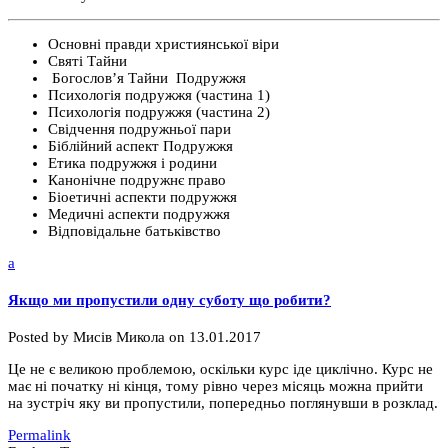
Основні правди християнської віри
Святі Тайни
Богослов’я Тайни Подружжя
Психологія подружжя (частина 1)
Психологія подружжя (частина 2)
Свідчення подружньої пари
Біблійний аспект Подружжя
Етика подружжя і родини
Канонічне подружнє право
Біоетичні аспекти подружжя
Медичні аспекти подружжя
Відповідальне батьківство
a
Якщо ми пропустили одну суботу що робити?
Posted by
Мисів Микола
on
13.01.2017
Це не є великою проблемою, оскільки курс іде циклічно. Курс не
має ні початку ні кінця, тому рівно через місяць можна прийти
на зустріч яку ви пропустили, попередньо поглянувши в розклад.
Permalink