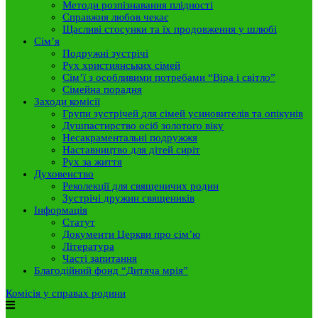
Методи розпізнавання плідності
Справжня любов чекає
Щасливі стосунки та їх продовження у шлюбі
Сім’я
Подружні зустрічі
Рух християнських сімей
Сім’ї з особливими потребами “Віра і світло”
Сімейна порадня
Заходи комісії
Групи зустрічей для сімей усиновителів та опікунів
Душпастирство осіб золотого віку
Несакраментальні подружжя
Наставництво для дітей сиріт
Рух за життя
Духовенство
Реколекції для священичих родин
Зустрічі дружин священиків
Інформація
Статут
Документи Церкви про сім’ю
Література
Часті запитання
Благодійний фонд “Дитяча мрія”
Комісія у справах родини