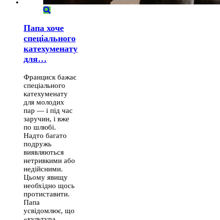
Папа хоче
спеціального
катехуменату
для…
Франциск бажає
спеціального
катехуменату
для молодих
пар — і під час
заручин, і вже
по шлюбі.
Надто багато
подружь
виявляються
нетривкими або
недійсними.
Цьому явищу
необхідно щось
протиставити.
Папа
усвідомлює, що
«культура