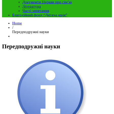
Документи Церкви про сім’ю
Література
Часті запитання
Благодійний фонд “Дитяча мрія”
Home
/
Передподружні науки
Передподружні науки