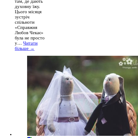
там, де дають
духовну їжу.
Цього місяця
зустріч
спільноти
«Справжня
Любов Чекає»
була не просто
у…
Читати
більше →