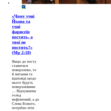
«Чому учні
Йоана та
учні
фарисеїв
постять, а
твої не
постять?»
(Мр 2:18)
Якщо до посту
ставитися
поверхнево, то
й питання та
відповіді щодо
нього будуть
поверхневими
… Відчуваючи
голод
нефізичний, а до
Слова Божого,
потрібно піти