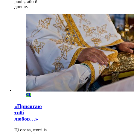
років, або й
довше.
«Присягаю
тобі
любов…»
Ці слова, взяті із