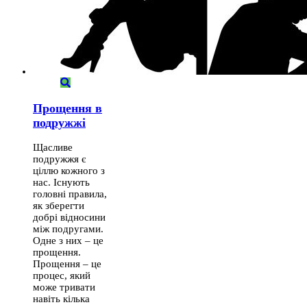
Прощення в
подружжі
Щасливе
подружжя є
ціллю кожного з
нас. Існують
головні правила,
як зберегти
добрі відносини
між подругами.
Одне з них – це
прощення.
Прощення – це
процес, який
може тривати
навіть кілька