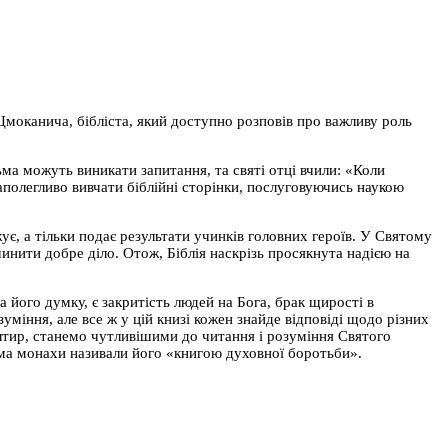
Цмоканича, бібліста, який доступно розповів про важливу роль
ма можуть виникати запитання, та святі отці вчили: «Коли
аполегливо вивчати біблійні сторінки, послуговуючись наукою
ує, а тільки подає результати учинків головних героїв. У Святому
чинити добре діло. Отож, Біблія наскрізь просякнута надією на
його думку, є закритість людей на Бога, брак щирості в
уміння, але все ж у цій книзі кожен знайде відповіді щодо різних
лтир, станемо чутливішими до читання і розуміння Святого
ма монахи називали його «книгою духовної боротьби».