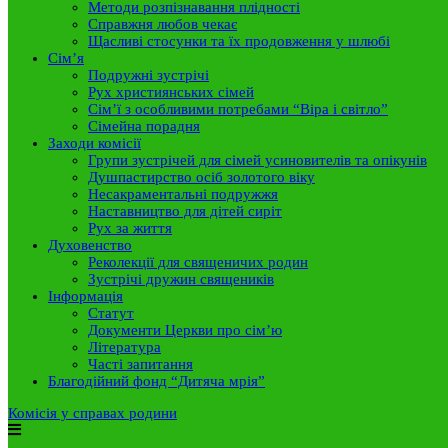
Методи розпізнавання плідності
Справжня любов чекає
Щасливі стосунки та їх продовження у шлюбі
Сім’я
Подружні зустрічі
Рух християнських сімей
Сім’ї з особливими потребами “Віра і світло”
Сімейна порадня
Заходи комісії
Групи зустрічей для сімей усиновителів та опікунів
Душпастирство осіб золотого віку
Несакраментальні подружжя
Наставництво для дітей сиріт
Рух за життя
Духовенство
Реколекції для священичих родин
Зустрічі дружин священиків
Інформація
Статут
Документи Церкви про сім’ю
Література
Часті запитання
Благодійний фонд “Дитяча мрія”
Комісія у справах родини