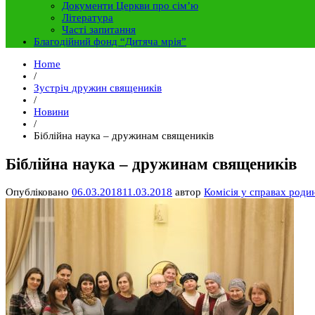
Документи Церкви про сім’ю
Література
Часті запитання
Благодійний фонд “Дитяча мрія”
Home
/
Зустріч дружин священиків
/
Новини
/
Біблійна наука – дружинам священиків
Біблійна наука – дружинам священиків
Опубліковано
06.03.2018
11.03.2018
автор
Комісія у справах роди