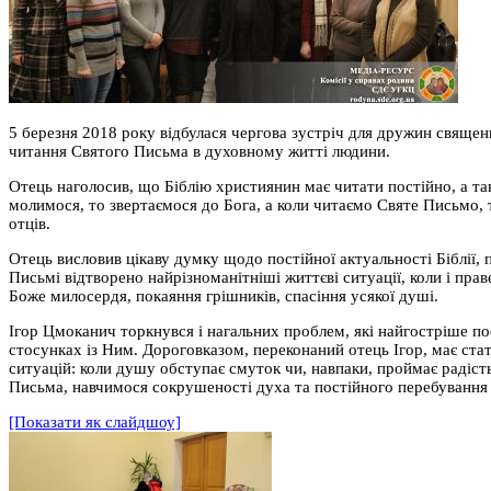
5 березня 2018 року відбулася чергова зустріч для дружин священ
читання Святого Письма в духовному житті людини.
Отець наголосив, що Біблію християнин має читати постійно, а та
молимося, то звертаємося до Бога, а коли читаємо Святе Письмо, т
отців.
Отець висловив цікаву думку щодо постійної актуальності Біблії, 
Письмі відтворено найрізноманітніші життєві ситуації, коли і пра
Боже милосердя, покаяння грішників, спасіння усякої душі.
Ігор Цмоканич торкнувся і нагальних проблем, які найгостріше по
стосунках із Ним. Дороговказом, переконаний отець Ігор, має стат
ситуацій: коли душу обступає смуток чи, навпаки, проймає радіс
Письма, навчимося сокрушеності духа та постійного перебування
[Показати як слайдшоу]