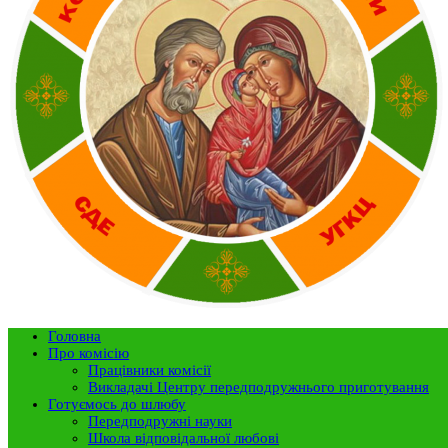
Головна
Про комісію
Працівники комісії
Викладачі Центру передподружнього приготування
Готуємось до шлюбу
Передподружні науки
Школа відповідальної любові