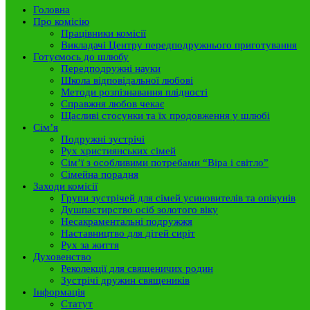
Головна
Про комісію
Працівники комісії
Викладачі Центру передподружнього приготування
Готуємось до шлюбу
Передподружні науки
Школа відповідальної любові
Методи розпізнавання плідності
Справжня любов чекає
Щасливі стосунки та їх продовження у шлюбі
Сім’я
Подружні зустрічі
Рух християнських сімей
Сім’ї з особливими потребами “Віра і світло”
Сімейна порадня
Заходи комісії
Групи зустрічей для сімей усиновителів та опікунів
Душпастирство осіб золотого віку
Несакраментальні подружжя
Наставництво для дітей сиріт
Рух за життя
Духовенство
Реколекції для священичих родин
Зустрічі дружин священиків
Інформація
Статут