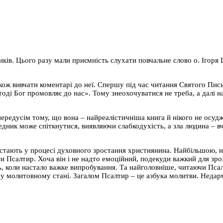
иків. Цього разу мали приємність слухати повчальне слово о. Ігоря 
кож вивчати коментарі до неї. Спершу під час читання Святого Пись
оді Бог промовляє до нас». Тому знеохочуватися не треба, а далі н
передусім тому, що вона – найреалістичніша книга й нікого не осудж
ведник може спіткнутися, виявляючи слабкодухість, а зла людина – в
стають у процесі духовного зростання християнина. Найбільшою, на 
и Псалтир. Хоча він і не надто емоційний, подекуди важкий для зроз
ть, коли настало важке випробування. Та найголовніше, читаючи Пса
 у молитовному стані. Загалом Псалтир – це азбука молитви. Недар