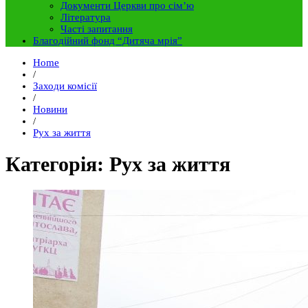
Документи Церкви про сім’ю
Література
Часті запитання
Благодійний фонд “Дитяча мрія”
Home
/
Заходи комісії
/
Новини
/
Рух за життя
Категорія: Рух за життя