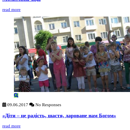
read more
09.06.2017
No Responses
«Діти – це радість, щастя, дароване нам Богом»
read more