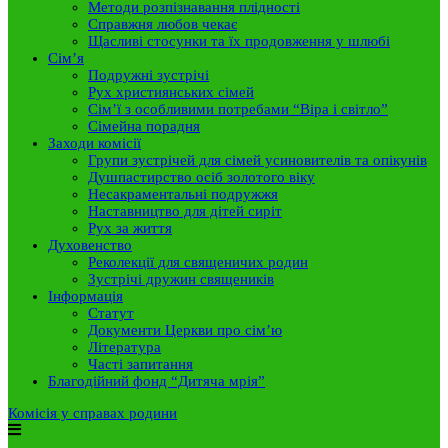
Методи розпізнавання плідності
Справжня любов чекає
Щасливі стосунки та їх продовження у шлюбі
Сім’я
Подружні зустрічі
Рух християнських сімей
Сім’ї з особливими потребами “Віра і світло”
Сімейна порадня
Заходи комісії
Групи зустрічей для сімей усиновителів та опікунів
Душпастирство осіб золотого віку
Несакраментальні подружжя
Наставництво для дітей сиріт
Рух за життя
Духовенство
Реколекції для священичих родин
Зустрічі дружин священиків
Інформація
Статут
Документи Церкви про сім’ю
Література
Часті запитання
Благодійний фонд “Дитяча мрія”
Комісія у справах родини