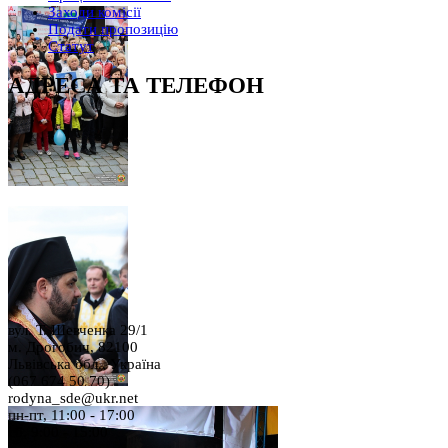
Заходи комісії
Подати пропозицію
Статут
АДРЕСА ТА ТЕЛЕФОН
вул. Т. Шевченка 29/1
м. Дрогобич, 82100
Львівська обл., Україна
(067 674 50 70)
rodyna_sde@ukr.net
пн-пт, 11:00 - 17:00
сб, 9:00 - 15:00