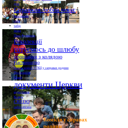
діти
Справжня любов чекає
Виховання
сім'я
табір
Ікона
Папа Франциск
Реколекції
готуємось до шлюбу
прощання з колядою
Наствництво
голова комісії УГКЦ у саправах родини
Про комісію
Шлюб
документи Церкви
відпочинок
Коляда
CREDO
radiovaticana