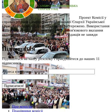
Проект Комісії у
справах родини Самбірсько-Дрогобицької Єпархії Української
Греко-Католицької Церкви. Всі права застережено. Використання
матеріалів сайту дозволено при умові обов'язкового вказання
активного гіперпосилання на джерело. Редакція не завжди
поділяє думку авторів публікацій.
Підпишіться
Підпишіться на нашу розсилку і приєднайтеся до наших 11
підписників.
Адреса електроної пошти
*
Про нас
Про комісію
Працівники комісії