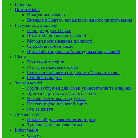
Головна
Про комісію
Працівники комісії
Викладачі Центру передподружнього приготування
Готуємось до шлюбу
Передподружні науки
Школа відповідальної любові
Методи розпізнавання плідності
Справжня любов чекає
Щасливі стосунки та їх продовження у шлюбі
Сім’я
Подружні зустрічі
Рух християнських сімей
Сім’ї з особливими потребами “Віра і світло”
Сімейна порадня
Заходи комісії
Групи зустрічей для сімей усиновителів та опікунів
Душпастирство осіб золотого віку
Несакраментальні подружжя
Наставництво для дітей сиріт
Рух за життя
Духовенство
Реколекції для священичих родин
Зустрічі дружин священиків
Інформація
Статут