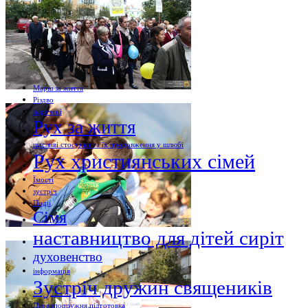
Марш за життя
Різдво
наречені
Рух за життя
щасливі стосунки та їх продовження у шлюбі
Рух християнських сімей
Їмості
зустріч
Події
Сімя
наставництво для дітей сиріт
духовенство
інформація
Зустріч дружин священиків
Передподружня підготовка