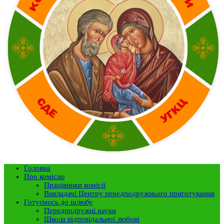
Головна
Про комісію
Працівники комісії
Викладачі Центру передподружнього приготування
Готуємось до шлюбу
Передподружні науки
Школа відповідальної любові