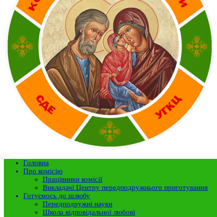
Головна
Про комісію
Працівники комісії
Викладачі Центру передподружнього приготування
Готуємось до шлюбу
Передподружні науки
Школа відповідальної любові