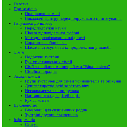
Головна
Про комісію
Працівники комісії
Викладачі Центру передподружнього приготування
Готуємось до шлюбу
Передподружні науки
Школа відповідальної любові
Методи розпізнавання плідності
Справжня любов чекає
Щасливі стосунки та їх продовження у шлюбі
Сім’я
Подружні зустрічі
Рух християнських сімей
Сім’ї з особливими потребами “Віра і світло”
Сімейна порадня
Заходи комісії
Групи зустрічей для сімей усиновителів та опікунів
Душпастирство осіб золотого віку
Несакраментальні подружжя
Наставництво для дітей сиріт
Рух за життя
Духовенство
Реколекції для священичих родин
Зустрічі дружин священиків
Інформація
Статут