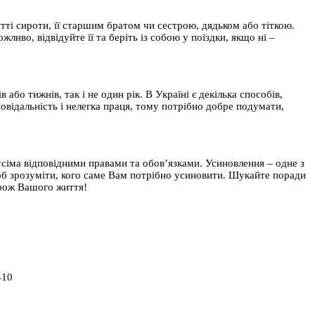
ті сироти, її старшим братом чи сестрою, дядьком або тіткою.
ливо, відвідуйте її та беріть із собою у поїздки, якщо ні –
 або тижнів, так і не один рік. В Україні є декілька способів,
овідальність і нелегка праця, тому потрібно добре подумати,
усіма відповідними правами та обов’язками. Усиновлення – одне з
об зрозуміти, кого саме Вам потрібно усиновити. Шукайте поради
орож Вашого життя!
410