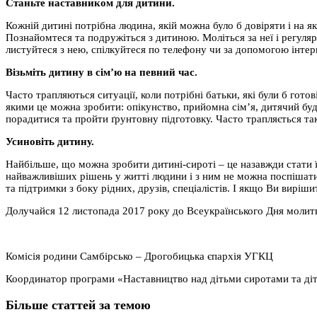
Станьте наставником для дитини.
Кожній дитині потрібна людина, якій можна було б довіряти і на
Познайомтеся та подружіться з дитиною. Моліться за неї і регулярн
листуйтеся з нею, спілкуйтеся по телефону чи за допомогою інтер
Візьміть дитину в сім’ю на певний час.
Часто трапляються ситуації, коли потрібні батьки, які були б готов
якими це можна зробити: опікунство, прийомна сім’я, дитячий буди
порадитися та пройти ґрунтовну підготовку. Часто трапляється та
Усиновіть дитину.
Найбільше, що можна зробити дитині-сироті – це назавжди стати ї
найважливіших рішень у житті людини і з ним не можна поспішати
та підтримки з боку рідних, друзів, спеціалістів. І якщо Ви вир
Долучайся 12 листопада 2017 року до Всеукраїнського Дня молитв
Комісія родини Самбірсько – Дрогобицька єпархія УГКЦ
Координатор програми «Наставництво над дітьми сиротами та діт
Більше статтей за темою