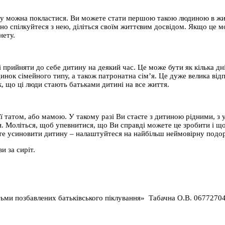
 яку можна покластися. Ви можете стати першою такою людиною в жит
о спілкуйтеся з нею, діліться своїм життєвим досвідом. Якщо це мож
нету.
і прийняти до себе дитину на деякий час. Це може бути як кілька днів
нок сімейного типу, а також патронатна сім’я. Це дуже велика відп
к, що ці люди стають батьками дитині на все життя.
ї татом, або мамою. У такому разі Ви стаєте з дитиною рідними, з 
. Моліться, щоб упевнитися, що Ви справді можете це зробити і щ
ішите усиновити дитину – налаштуйтеся на найбільш неймовірну под
и за сиріт.
ьми позбавлених батьківського піклування» Табачна О.В. 0677270