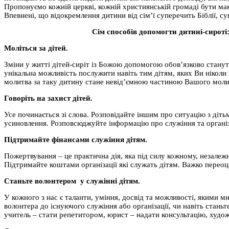
Пропонуємо кожній церкві, кожній християнській громаді бути мак
Впевнені, що відокремлення дитини від сім’ї суперечить Біблії, с
Сім способів допомогти дитині-сироті
Моліться за дітей.
Зміни у житті дітей-сиріт із Божою допомогою обов’язково станут
унікальна можливість послужити навіть тим дітям, яких Ви ніколи
молитва за таку дитину стане невід’ємною частиною Вашого моли
Говоріть на захист дітей.
Усе починається зі слова. Розповідайте іншим про ситуацію з діт
усиновлення. Розповсюджуйте інформацію про служіння та організа
Підтримайте фінансами служіння дітям.
Пожертвування – це практична дія, яка під силу кожному, незалеж
Підтримайте коштами організації які служать дітям. Важко переоц
Станьте волонтером у служінні дітям.
У кожного з нас є таланти, уміння, досвід та можливості, якими м
волонтера до існуючого служіння або організації, чи навіть станьт
учитель – стати репетитором, юрист – надати консультацію, худож