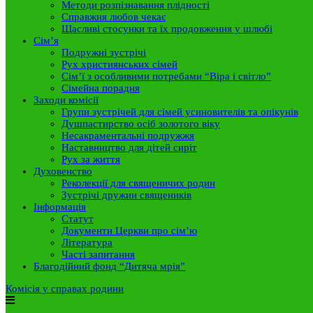
Методи розпізнавання плідності
Справжня любов чекає
Щасливі стосунки та їх продовження у шлюбі
Сім’я
Подружні зустрічі
Рух християнських сімей
Сім’ї з особливими потребами “Віра і світло”
Сімейна порадня
Заходи комісії
Групи зустрічей для сімей усиновителів та опікунів
Душпастирство осіб золотого віку
Несакраментальні подружжя
Наставництво для дітей сиріт
Рух за життя
Духовенство
Реколекції для священичих родин
Зустрічі дружин священиків
Інформація
Статут
Документи Церкви про сім’ю
Література
Часті запитання
Благодійний фонд “Дитяча мрія”
Комісія у справах родини