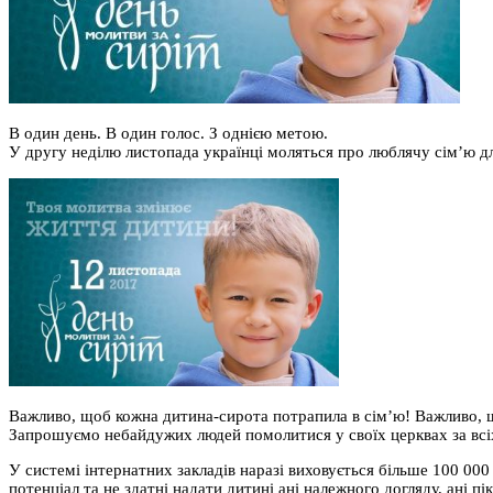
В один день. В один голос. З однією метою.
У другу неділю листопада українці моляться про люблячу сім’ю д
Важливо, щоб кожна дитина-сирота потрапила в сім’ю! Важливо, щ
Запрошуємо небайдужих людей помолитися у своїх церквах за всіх 
У системі інтернатних закладів наразі виховується більше 100 000
потенціал та не здатні надати дитині ані належного догляду, ані 