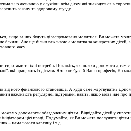
симально активною у служінні всім дітям які знаходяться в сироти
уперечить закону та здоровому глузду.
:
ься, якщо за них будуть цілеспрямовано молитися. Ви можете молити
 не бачили. Але ще більш важливою є молитва за конкретних дітей, 
товного часу.
ьми-сиротами та їхні потреби. Покажіть, які шляхи допомоги дітям 
ції, які працюють із дітьми. Якою не була б Ваша професія, Ви мож
но від його фінансового становища. А куди саме жертвувати? Допомо
інити важливість регулярної підтримки, навіть, якщо мова йде про
и можемо допомагати обездоленим дітям. Відвідайте дітей у сиротин
е ініціатором цієї праці, Подумайте, як Ви можете послужити дітям 
ник – намалювати картину і т.д.