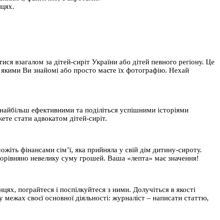
нцях.
ся взагалом за дітей-сиріт України або дітей певного регіону. Це
з якими Ви знайомі або просто маєте їх фотографію. Нехай
є найбільш ефективними та поділіться успішними історіями
ете стати адвокатом дітей-сиріт.
жіть фінансами сім’ї, яка прийняла у свій дім дитину-сироту.
 порівняно невелику суму грошей. Ваша «лепта» має значення!
цях, пограйтеся і поспілкуйтеся з ними. Долучіться в якості
у межах своєї основної діяльності: журналіст – написати статтю,