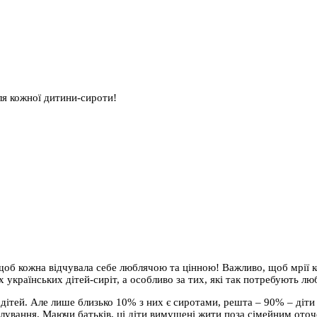
ля кожної дитини-сироти!
об кожна відчувала себе люблячою та цінною! Важливо, щоб мрії к
українських дітей-сиріт, а особливо за тих, які так потребують лю
 дітей. Але лише близько 10% з них є сиротами, решта – 90% – діти 
піклування. Маючи батьків, ці діти вимушені жити поза сімейним ото