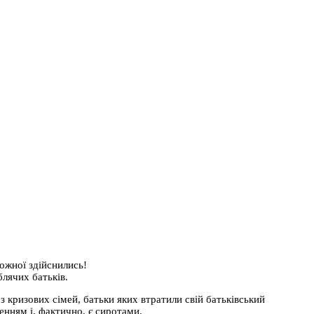
ожної здійснились!
блячих батьків.
з кризових сімей, батьки яких втратили свій батьківський
ченням і, фактично, є сиротами.