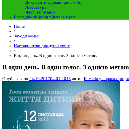
Документи Церкви про сім’ю
Література
Часті запитання
Благодійний фонд “Дитяча мрія”
Home
/
Заходи комісії
/
Наставництво для дітей сиріт
/
В один день. В один голос. З однією метою.
В один день. В один голос. З однією метою
Опубліковано
24.10.2017
04.01.2018
автор
Комісія у справах роди