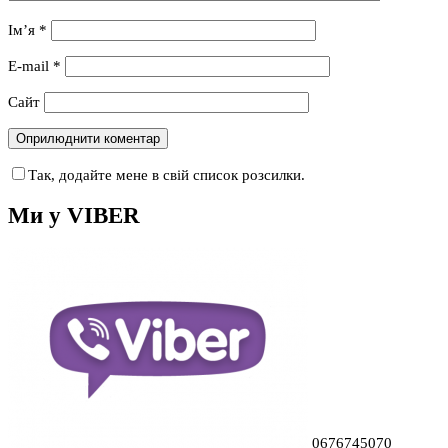
Ім’я
*
E-mail
*
Сайт
Так, додайте мене в свій список розсилки.
Ми у VIBER
0676745070