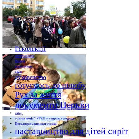
Реколекції
radiovaticana
Коляда
відпочинок
сім'я
духовенство
готуємось до шлюбу
Рух за життя
документи Церкви
табір
голова комісії УГКЦ у саправах родини
Передподружня підготовка
наставництво для дітей сиріт