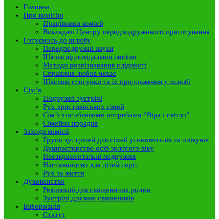
Головна
Про комісію
Працівники комісії
Викладачі Центру передподружнього приготування
Готуємось до шлюбу
Передподружні науки
Школа відповідальної любові
Методи розпізнавання плідності
Справжня любов чекає
Щасливі стосунки та їх продовження у шлюбі
Сім’я
Подружні зустрічі
Рух християнських сімей
Сім’ї з особливими потребами “Віра і світло”
Сімейна порадня
Заходи комісії
Групи зустрічей для сімей усиновителів та опікунів
Душпастирство осіб золотого віку
Несакраментальні подружжя
Наставництво для дітей сиріт
Рух за життя
Духовенство
Реколекції для священичих родин
Зустрічі дружин священиків
Інформація
Статут