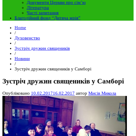
Документи Церкви про сім’ю
Література
Часті запитання
Благодійний фонд “Дитяча мрія”
Home
/
Духовенство
/
Зустріч дружин священиків
/
Новини
/
Зустріч дружин священиків у Cамборі
Зустріч дружин священиків у Cамборі
Опубліковано
10.02.2017
16.02.2017
автор
Мисів Микола