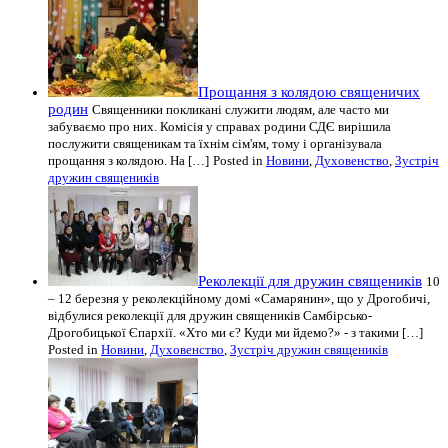
Прощання з колядою священичих
родин
Священники покликані служити людям, але часто ми
забуваємо про них. Комісія у справах родини СДЄ вирішила
послужити священикам та їхнім сім'ям, тому і організувала
прощання з колядою. На […]
Posted in
Новини
,
Духовенство
,
Зустріч
дружин священиків
Реколекції для дружин священиків
10
– 12 березня у реколекційному домі «Самарянин», що у Дрогобичі,
відбулися реколекції для дружин священиків Самбірсько-
Дрогобицької Єпархії. «Хто ми є? Куди ми йдемо?» - з такими […]
Posted in
Новини
,
Духовенство
,
Зустріч дружин священиків