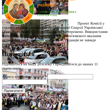
Проект Комісії у
справах родини Самбірсько-Дрогобицької Єпархії Української
Греко-Католицької Церкви. Всі права застережено. Використання
матеріалів сайту дозволено при умові обов'язкового вказання
активного гіперпосилання на джерело. Редакція не завжди
поділяє думку авторів публікацій.
Підпишіться
Підпишіться на нашу розсилку і приєднайтеся до наших 11
підписників.
Адреса електроної пошти
*
Про нас