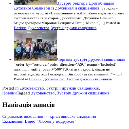
Зустріч ректора Дрогобицької
Духовної Семінарії із дружинами священиків
5 грудня у
реколекційному домі «Самарянина» у м.Дрогобичі відбулася цікава
зустріч їмостей із ректором Дрогобицької Духовної Семінарії
отцем-доктором Мироном Бендиком. Отець Мирон […]
Posted in
Новини
,
Духовенство
,
Зустріч дружин священиків
Чергова зустріч дружин священиків
" order_by="sortorder" order_direction="ASC" returns="included"
maximum_entity_count="500"]"Живіть у радості, ніколи не
нарікайте, довіртеся Господеві і Він зробить вас вільними..." - […]
Posted in
Новини
,
Духовенство
,
Зустріч дружин священиків
Posted in
Духовенство
,
Зустріч дружин священиків
,
Новини
Tagged
духовенство
,
Зустріч дружин священиків
Навігація записів
Справажнє виховання — християнське виховання
Ексклюзив! Відео “Любов у подружжі”