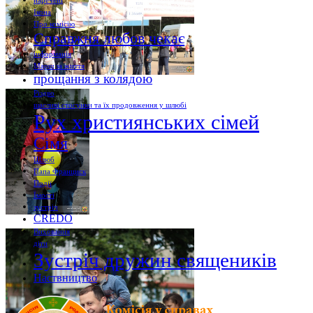
наречені
Ікона
Про комісію
Справжня любов чекає
інформація
Марш за життя
прощання з колядою
Різдво
щасливі стосунки та їх продовження у шлюбі
Рух християнських сімей
Сімя
Шлюб
Папа Франциск
Події
Їмості
зустріч
CREDO
Виховання
діти
Зустріч дружин священиків
Наствництво