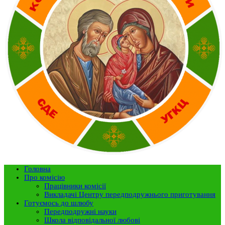
Головна
Про комісію
Працівники комісії
Викладачі Центру передподружнього приготування
Готуємось до шлюбу
Передподружні науки
Школа відповідальної любові