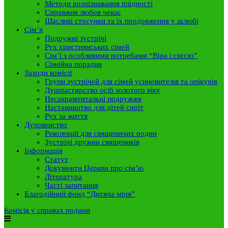
Методи розпізнавання плідності
Справжня любов чекає
Щасливі стосунки та їх продовження у шлюбі
Сім’я
Подружні зустрічі
Рух християнських сімей
Сім’ї з особливими потребами “Віра і світло”
Сімейна порадня
Заходи комісії
Групи зустрічей для сімей усиновителів та опікунів
Душпастирство осіб золотого віку
Несакраментальні подружжя
Наставництво для дітей сиріт
Рух за життя
Духовенство
Реколекції для священичих родин
Зустрічі дружин священиків
Інформація
Статут
Документи Церкви про сім’ю
Література
Часті запитання
Благодійний фонд “Дитяча мрія”
Комісія у справах родини