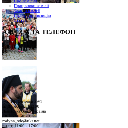
Про комісію
Працівники комісії
Заходи комісії
Подати пропозицію
Статут
АДРЕСА ТА ТЕЛЕФОН
вул. Т. Шевченка 29/1
м. Дрогобич, 82100
Львівська обл., Україна
(067 674 50 70)
rodyna_sde@ukr.net
пн-пт, 11:00 - 17:00