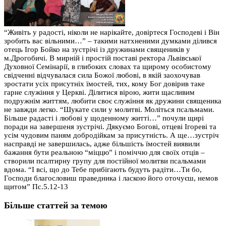
“Живіть у радості, ніколи не нарікайте, довіртеся Господеві і Він
зробить вас вільними…” – такими натхненими думками ділився
отець Ігор Бойко на зустрічі із дружинами священиків у
м.Дрогобичі. В мирній і простій поставі ректора Львівської
Духовної Семінарії, в глибоких словах та щирому особистому
свідченні відчувалася сила Божої любові, в якій заохочував
зростати усіх присутніх їмостей, тих, кому Бог довірив таке
гарне служіння у Церкві. Ділитися вірою, жити щасливим
подру
жнім життям, любити своє служіння як дружини священика
не завжди легко. “Шукате сили у молитві. Моліться псальмами.
Більше радасті і любові у щоденному житті…” почули щирі
поради на завершеня зустрічі. Дякуємо Богові, отцеві Ігореві та
усім чудовим паням добродійкам за присутність. А ще…зустріч
насправді не завершилась, адже більшість їмостей виявили
бажання бути реальною “міццю” і поміччю для своїх отців –
створили псалтирну групу для постійної молитви псальмами
вдома. “І всі, що до Тебе прибігають будуть радіти…Ти бо,
Господи благословиш праведника і ласкою його оточуєш, немов
щитом” Пс.5.12-13
Більше статтей за темою