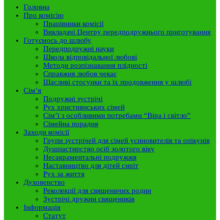
Головна
Про комісію
Працівники комісії
Викладачі Центру передподружнього приготування
Готуємось до шлюбу
Передподружні науки
Школа відповідальної любові
Методи розпізнавання плідності
Справжня любов чекає
Щасливі стосунки та їх продовження у шлюбі
Сім’я
Подружні зустрічі
Рух християнських сімей
Сім’ї з особливими потребами “Віра і світло”
Сімейна порадня
Заходи комісії
Групи зустрічей для сімей усиновителів та опікунів
Душпастирство осіб золотого віку
Несакраментальні подружжя
Наставництво для дітей сиріт
Рух за життя
Духовенство
Реколекції для священичих родин
Зустрічі дружин священиків
Інформація
Статут