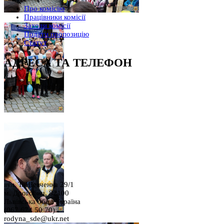
Про комісію
Працівники комісії
Заходи комісії
Подати пропозицію
Статут
АДРЕСА ТА ТЕЛЕФОН
вул. Т. Шевченка 29/1
м. Дрогобич, 82100
Львівська обл., Україна
(067 674 50 70)
rodyna_sde@ukr.net