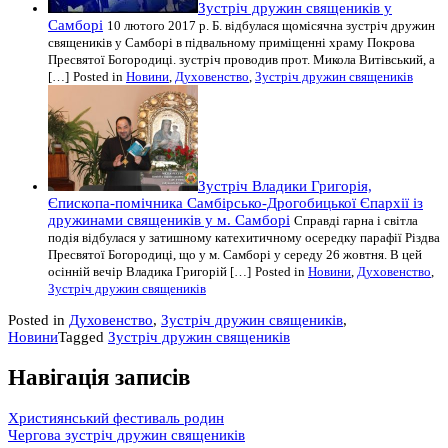
Зустріч дружин священиків у
Cамборі
10 лютого 2017 р. Б. відбулася щомісячна зустріч дружин
священиків у Самборі в підвальному приміщенні храму Покрова
Пресвятої Богородиці. зустріч проводив прот. Микола Витівський, а
[…]
Posted in
Новини
,
Духовенство
,
Зустріч дружин священиків
Зустріч Владики Григорія,
Єпископа-помічника Самбірсько-Дрогобицької Єпархії із
дружинами священиків у м. Самборі
Справді гарна і світла
подія відбулася у затишному катехитичному осередку парафії Різдва
Пресвятої Богородиці, що у м. Самборі у середу 26 жовтня. В цей
осінній вечір Владика Григорій […]
Posted in
Новини
,
Духовенство
,
Зустріч дружин священиків
Posted in
Духовенство
,
Зустріч дружин священиків
,
Новини
Tagged
Зустріч дружин священиків
Навігація записів
Християнський фестиваль родин
Чергова зустріч дружин священиків