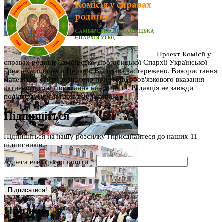
Проект Комісії у
справах родини Самбірсько-Дрогобицької Єпархії Української
Греко-Католицької Церкви. Всі права застережено. Використання
матеріалів сайту дозволено при умові обов'язкового вказання
активного гіперпосилання на джерело. Редакція не завжди
поділяє думку авторів публікацій.
Підпишіться
Підпишіться на нашу розсилку і приєднайтеся до наших 11
підписників.
Адреса електроної пошти
*
Про нас