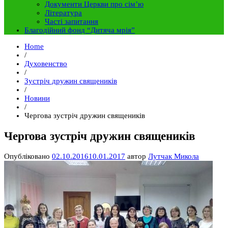
Документи Церкви про сім’ю
Література
Часті запитання
Благодійний фонд “Дитяча мрія”
Home
/
Духовенство
/
Зустріч дружин священиків
/
Новини
/
Чергова зустріч дружин священиків
Чергова зустріч дружин священиків
Опубліковано
02.10.2016
10.01.2017
автор
Лутчак Микола