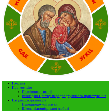
Головна
Про комісію
Працівники комісії
Викладачі Центру передподружнього приготування
Готуємось до шлюбу
Передподружні науки
Школа відповідальної любові