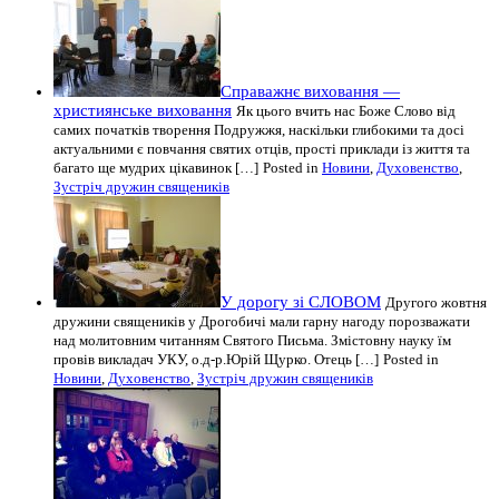
Справажнє виховання —
християнське виховання
Як цього вчить нас Боже Слово від
самих початків творення Подружжя, наскільки глибокими та досі
актуальними є повчання святих отців, прості приклади із життя та
багато ще мудрих цікавинок […]
Posted in
Новини
,
Духовенство
,
Зустріч дружин священиків
У дорогу зі СЛОВОМ
Другого жовтня
дружини священиків у Дрогобичі мали гарну нагоду порозважати
над молитовним читанням Святого Письма. Змістовну науку їм
провів викладач УКУ, о.д-р.Юрій Щурко. Отець […]
Posted in
Новини
,
Духовенство
,
Зустріч дружин священиків