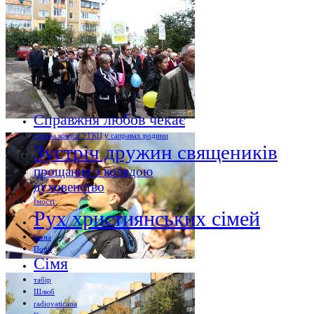
Справжня любов чекає
голова комісії УГКЦ у саправах родини
Зустріч дружин священиків
прощання з колядою
духовенство
Їмості
Рух християнських сімей
Ікона
Події
Сімя
табір
Шлюб
radiovaticana