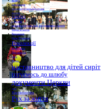
Коляда
інформація
Передподружня підготовка
зустріч
CREDO
наречені
щасливі стосунки та їх продовження у шлюбі
Марш за життя
Виховання
Папа Франциск
Реколекції
відпочинок
Про комісію
сім'я
Різдво
наставництво для дітей сиріт
готуємось до шлюбу
документи Церкви
діти
Наствництво
Рух за життя