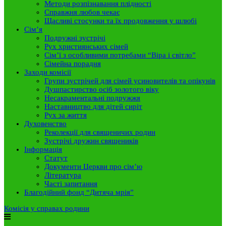
Методи розпізнавання плідності
Справжня любов чекає
Щасливі стосунки та їх продовження у шлюбі
Сім’я
Подружні зустрічі
Рух християнських сімей
Сім’ї з особливими потребами “Віра і світло”
Сімейна порадня
Заходи комісії
Групи зустрічей для сімей усиновителів та опікунів
Душпастирство осіб золотого віку
Несакраментальні подружжя
Наставництво для дітей сиріт
Рух за життя
Духовенство
Реколекції для священичих родин
Зустрічі дружин священиків
Інформація
Статут
Документи Церкви про сім’ю
Література
Часті запитання
Благодійний фонд “Дитяча мрія”
Комісія у справах родини