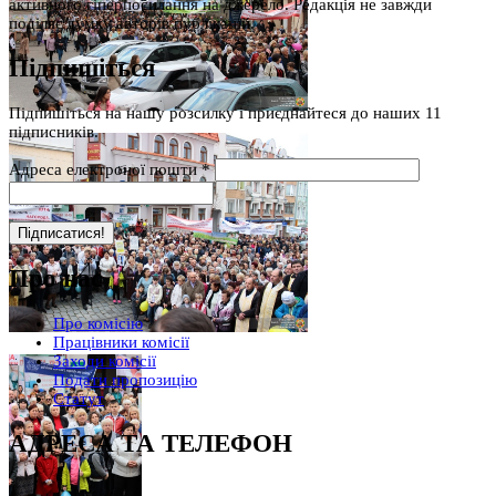
активного гіперпосилання на джерело. Редакція не завжди
поділяє думку авторів публікацій.
Підпишіться
Підпишіться на нашу розсилку і приєднайтеся до наших 11
підписників.
Адреса електроної пошти
*
Про нас
Про комісію
Працівники комісії
Заходи комісії
Подати пропозицію
Статут
АДРЕСА ТА ТЕЛЕФОН