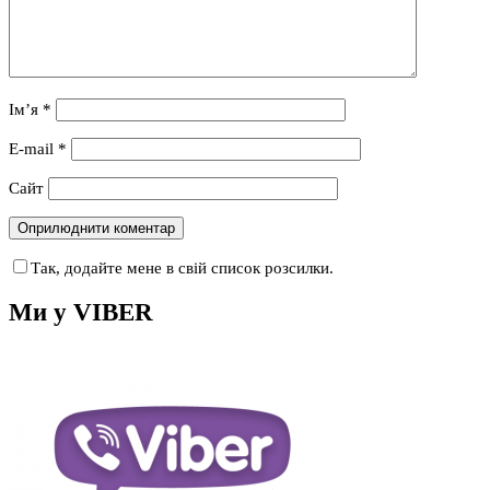
Ім’я
*
E-mail
*
Сайт
Так, додайте мене в свій список розсилки.
Ми у VIBER