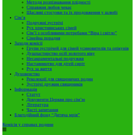
Методи розпізнавання плідності
Справжня любов чекає
Щасливі стосунки та їх продовження у шлюбі
Сім’я
Подружні зустрічі
Рух християнських сімей
Сім’ї з особливими потребами “Віра і світло”
Сімейна порадня
Заходи комісії
Групи зустрічей для сімей усиновителів та опікунів
Душпастирство осіб золотого віку
Несакраментальні подружжя
Наставництво для дітей сиріт
Рух за життя
Духовенство
Реколекції для священичих родин
Зустрічі дружин священиків
Інформація
Статут
Документи Церкви про сім’ю
Література
Часті запитання
Благодійний фонд “Дитяча мрія”
Комісія у справах родини