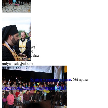
вул. Т. Шевченка 29/1
м. Дрогобич, 82100
Львівська обл., Україна
(067 674 50 70)
rodyna_sde@ukr.net
пн-пт, 11:00 - 17:00
сб, 9:00 - 15:00
Copyright © 2026
Комісія у справах родини
. Усі права
застережено.
Самбірсько-Дрогобицька Єпархія УГКЦ