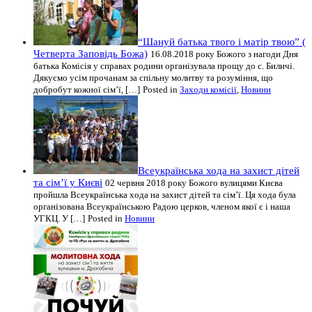
“Шануй батька твого і матір твою” (
Четверта Заповідь Божа)
16.08.2018 року Божого з нагоди Дня
батька Комісія у справах родини організувала прощу до с. Биличі.
Дякуємо усім прочанам за спільну молитву та розуміння, що
добробут кожної сім’ї, […]
Posted in
Заходи комісії
,
Новини
Всеукраїнська хода на захист дітей
та сім’ї у Києві
02 червня 2018 року Божого вулицями Києва
пройшла Всеукраїнська хода на захист дітей та сім’ї. Ця хода була
організована Всеукраїнською Радою церков, членом якої є і наша
УГКЦ. У […]
Posted in
Новини