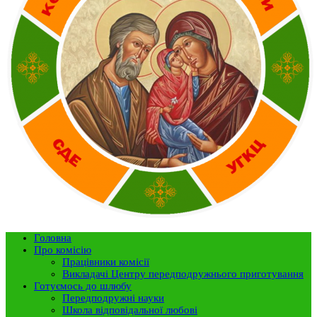
Головна
Про комісію
Працівники комісії
Викладачі Центру передподружнього приготування
Готуємось до шлюбу
Передподружні науки
Школа відповідальної любові