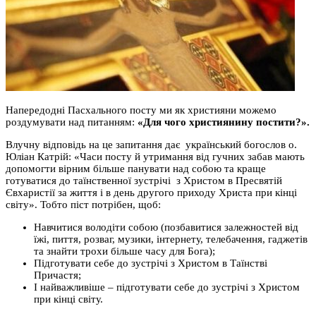
Напередодні Пасхального посту ми як християни можемо
роздумувати над питанням:
«Для чого християнину постити?».
Влучну відповідь на це запитання дає український богослов о.
Юліан Катрій: «Часи посту й утримання від гучних забав мають
допомогти вірним більше панувати над собою та краще
готуватися до таїнственної зустрічі з Христом в Пресвятій
Євхаристії за життя і в день другого приходу Христа при кінці
світу». Тобто піст потрібен, щоб:
Навчитися володіти собою (позбавитися залежностей від
їжі, пиття, розваг, музики, інтернету, телебачення, гаджетів
та знайти трохи більше часу для Бога);
Підготувати себе до зустрічі з Христом в Таїнстві
Причастя;
І найважливіше – підготувати себе до зустрічі з Христом
при кінці світу.