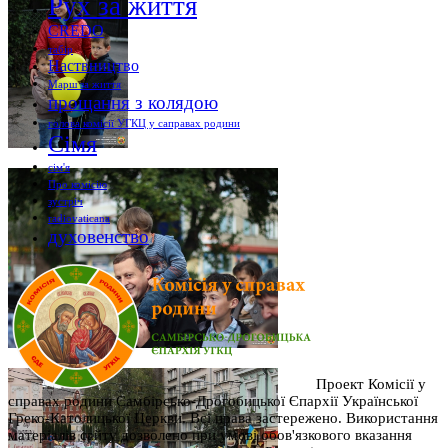
Рух за життя
CREDO
табір
Наствництво
Марш за життя
прощання з колядою
голова комісії УГКЦ у саправах родини
Сімя
сім'я
Про комісію
зустріч
radiovaticana
духовенство
Проект Комісії у
справах родини Самбірсько-Дрогобицької Єпархії Української
Греко-Католицької Церкви. Всі права застережено. Використання
матеріалів сайту дозволено при умові обов'язкового вказання