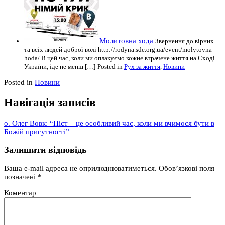
Молитовна хода
Звернення до вірних
та всіх людей доброї волі http://rodyna.sde.org.ua/event/molytovna-
hoda/ В цей час, коли ми оплакуємо кожне втрачене життя на Сході
України, іде не менш […]
Posted in
Рух за життя
,
Новини
Posted in
Новини
Навігація записів
о. Олег Вовк: “Піст – це особливий час, коли ми вчимося бути в
Божій присутності”
Залишити відповідь
Ваша e-mail адреса не оприлюднюватиметься.
Обов’язкові поля
позначені
*
Коментар