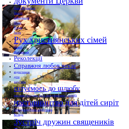
документи Церкви
Папа Франциск
Їмості
інформація
Події
Різдво
Ікона
Рух християнських сімей
Шлюб
Виховання
Реколекції
Справжня любов чекає
відпочинок
діти
наречені
готуємось до шлюбу
щасливі стосунки та їх продовження у шлюбі
наставництво для дітей сиріт
Передподружня підготовка
Коляда
Зустріч дружин священиків