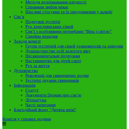
Методи розпізнавання плідності
Справжня любов чекає
Щасливі стосунки та їх продовження у шлюбі
Сім’я
Подружні зустрічі
Рух християнських сімей
Сім’ї з особливими потребами “Віра і світло”
Сімейна порадня
Заходи комісії
Групи зустрічей для сімей усиновителів та опікунів
Душпастирство осіб золотого віку
Несакраментальні подружжя
Наставництво для дітей сиріт
Рух за життя
Духовенство
Реколекції для священичих родин
Зустрічі дружин священиків
Інформація
Статут
Документи Церкви про сім’ю
Література
Часті запитання
Благодійний фонд “Дитяча мрія”
Комісія у справах родини