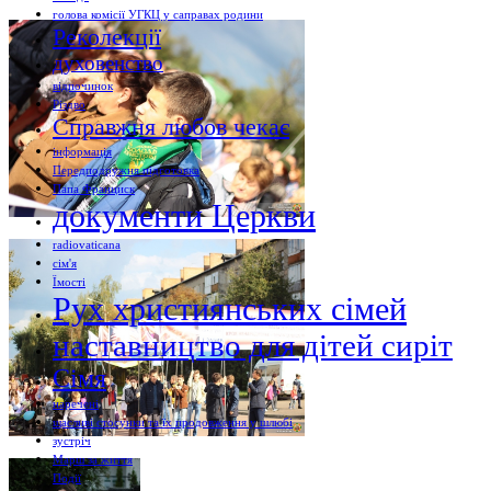
голова комісії УГКЦ у саправах родини
Реколекції
духовенство
відпочинок
Різдво
Справжня любов чекає
інформація
Передподружня підготовка
Папа Франциск
документи Церкви
radiovaticana
сім'я
Їмості
Рух християнських сімей
наставництво для дітей сиріт
Сімя
наречені
щасливі стосунки та їх продовження у шлюбі
зустріч
Марш за життя
Події