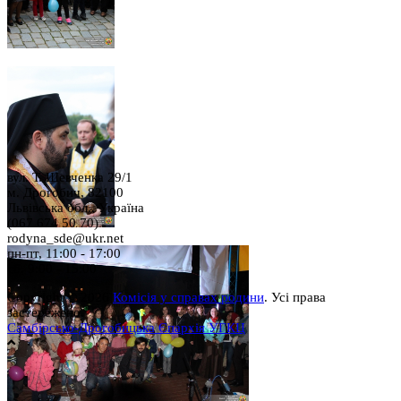
вул. Т. Шевченка 29/1
м. Дрогобич, 82100
Львівська обл., Україна
(067 674 50 70)
rodyna_sde@ukr.net
пн-пт, 11:00 - 17:00
сб, 9:00 - 15:00
Copyright © 2026
Комісія у справах родини
. Усі права
застережено.
Самбірсько-Дрогобицька Єпархія УГКЦ