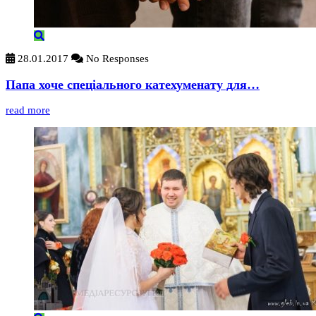
28.01.2017
No Responses
Папа хоче спеціального катехуменату для…
read more