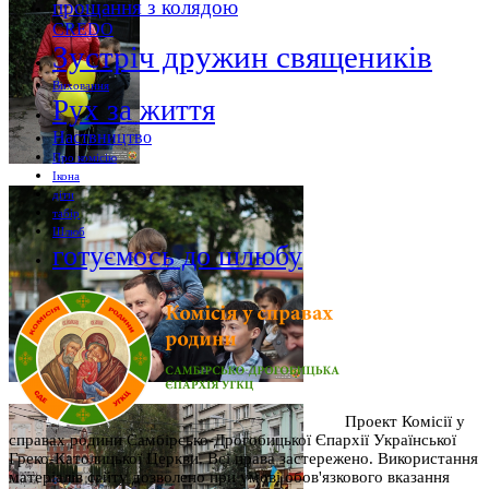
прощання з колядою
CREDO
Зустріч дружин священиків
Виховання
Рух за життя
Наствництво
Про комісію
Ікона
діти
табір
Шлюб
готуємось до шлюбу
Проект Комісії у
справах родини Самбірсько-Дрогобицької Єпархії Української
Греко-Католицької Церкви. Всі права застережено. Використання
матеріалів сайту дозволено при умові обов'язкового вказання