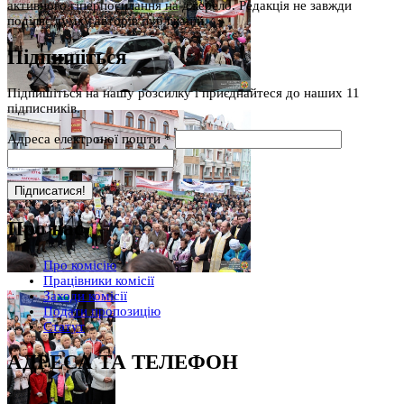
активного гіперпосилання на джерело. Редакція не завжди
поділяє думку авторів публікацій.
Підпишіться
Підпишіться на нашу розсилку і приєднайтеся до наших 11
підписників.
Адреса електроної пошти
*
Про нас
Про комісію
Працівники комісії
Заходи комісії
Подати пропозицію
Статут
АДРЕСА ТА ТЕЛЕФОН