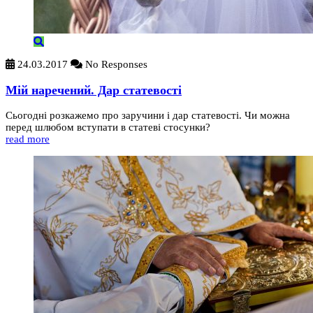
24.03.2017
No Responses
Мій наречений. Дар статевості
Сьогодні розкажемо про заручини і дар статевості. Чи можна
перед шлюбом вступати в статеві стосунки?
read more