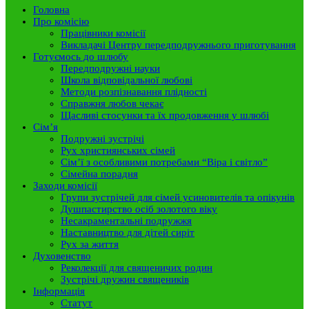
Головна
Про комісію
Працівники комісії
Викладачі Центру передподружнього приготування
Готуємось до шлюбу
Передподружні науки
Школа відповідальної любові
Методи розпізнавання плідності
Справжня любов чекає
Щасливі стосунки та їх продовження у шлюбі
Сім’я
Подружні зустрічі
Рух християнських сімей
Сім’ї з особливими потребами “Віра і світло”
Сімейна порадня
Заходи комісії
Групи зустрічей для сімей усиновителів та опікунів
Душпастирство осіб золотого віку
Несакраментальні подружжя
Наставництво для дітей сиріт
Рух за життя
Духовенство
Реколекції для священичих родин
Зустрічі дружин священиків
Інформація
Статут