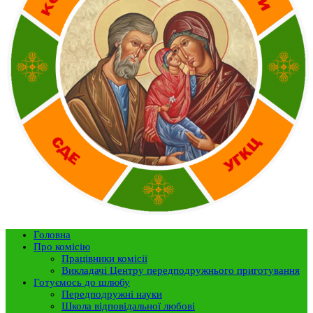
Головна
Про комісію
Працівники комісії
Викладачі Центру передподружнього приготування
Готуємось до шлюбу
Передподружні науки
Школа відповідальної любові