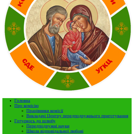
Головна
Про комісію
Працівники комісії
Викладачі Центру передподружнього приготування
Готуємось до шлюбу
Передподружні науки
Школа відповідальної любові