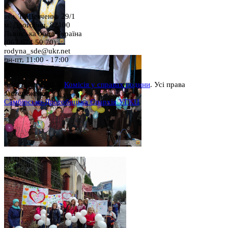
вул. Т. Шевченка 29/1
м. Дрогобич, 82100
Львівська обл., Україна
(067 674 50 70)
rodyna_sde@ukr.net
пн-пт, 11:00 - 17:00
сб, 9:00 - 15:00
Copyright © 2026
Комісія у справах родини
. Усі права
застережено.
Самбірсько-Дрогобицька Єпархія УГКЦ