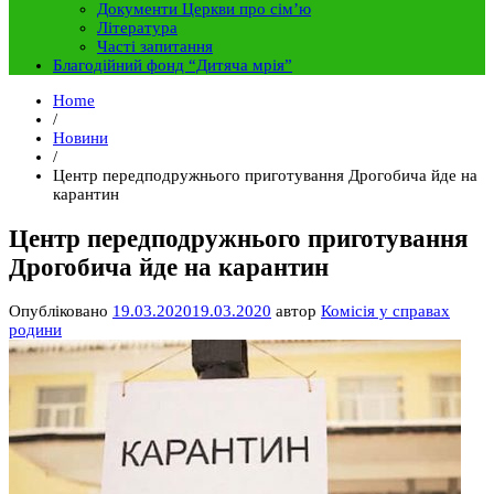
Документи Церкви про сім’ю
Література
Часті запитання
Благодійний фонд “Дитяча мрія”
Home
/
Новини
/
Центр передподружнього приготування Дрогобича йде на
карантин
Центр передподружнього приготування
Дрогобича йде на карантин
Опубліковано
19.03.2020
19.03.2020
автор
Комісія у справах
родини