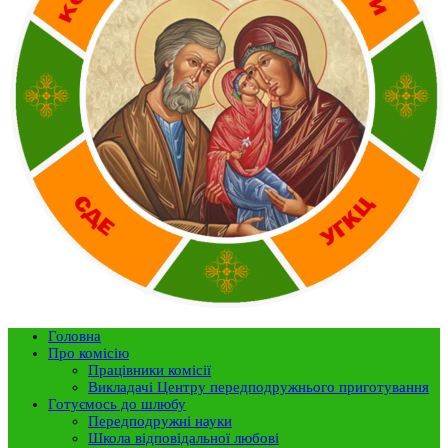
Головна
Про комісію
Працівники комісії
Викладачі Центру передподружнього приготування
Готуємось до шлюбу
Передподружні науки
Школа відповідальної любові