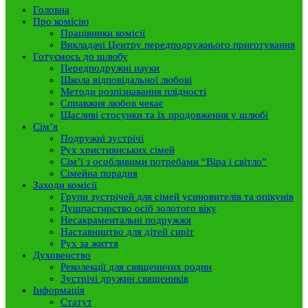
Головна
Про комісію
Працівники комісії
Викладачі Центру передподружнього приготування
Готуємось до шлюбу
Передподружні науки
Школа відповідальної любові
Методи розпізнавання плідності
Справжня любов чекає
Щасливі стосунки та їх продовження у шлюбі
Сім’я
Подружні зустрічі
Рух християнських сімей
Сім’ї з особливими потребами “Віра і світло”
Сімейна порадня
Заходи комісії
Групи зустрічей для сімей усиновителів та опікунів
Душпастирство осіб золотого віку
Несакраментальні подружжя
Наставництво для дітей сиріт
Рух за життя
Духовенство
Реколекції для священичих родин
Зустрічі дружин священиків
Інформація
Статут