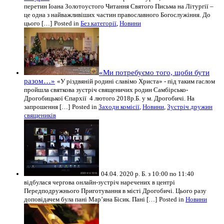
перетин Іоана Золотоустого Читання Святого Письма на Літургії –
це одна з найважливіших частин православного Богослужіння. До
цього […]
Posted in
Без категорії
,
Новини
«Ми потребуємо того, щоби бути
разом…»
«У різдвяній родині славімо Христа» - під таким гаслом
пройшла святкова зустріч священичих родин Самбірсько-
Дрогобицької Єпархії 4 лютого 2018р.Б. у м. Дрогобичі. На
запрошення […]
Posted in
Заходи комісії
,
Новини
,
Зустріч дружин
священиків
04.04. 2020 р. Б. з 10:00 по 11:40
відбулася чергова онлайн-зустріч наречених в центрі
Передподружнього Приготування в місті Дрогобичі. Цього разу
доповідачем була пані Мар’яна Бісик. Пані […]
Posted in
Новини