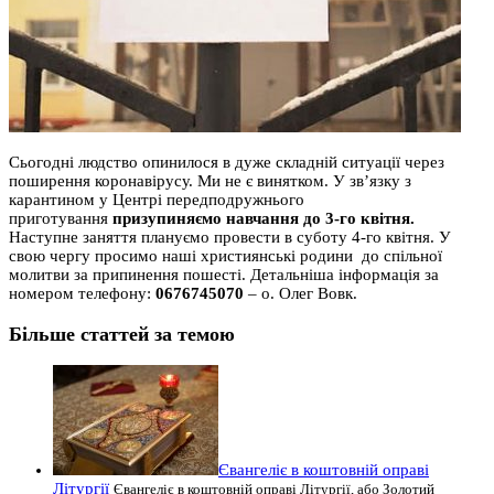
Сьогодні людство опинилося в дуже складній ситуації через
поширення коронавірусу. Ми не є винятком. У зв’язку з
карантином у Центрі передподружнього
приготування
призупиняємо навчання до
3-го квітня.
Наступне заняття плануємо провести в суботу 4-го квітня. У
свою чергу просимо наші християнські родини до спільної
молитви за припинення пошесті. Детальніша інформація за
номером телефону:
0676745070
– о. Олег Вовк.
Більше статтей за темою
Євангеліє в коштовній оправі
Літургії
Євангеліє в коштовній оправі Літургії, або Золотий