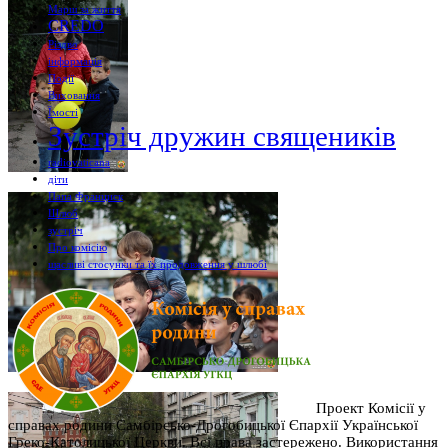
Марш за життя
CREDO
Різдво
інформація
Події
Виховання
Їмості
Зустріч дружин священиків
radiovaticana
діти
Папа Франциск
Шлюб
зустріч
Про комісію
щасливі стосунки та їх продовження у шлюбі
Проект Комісії у
справах родини Самбірсько-Дрогобицької Єпархії Української
Греко-Католицької Церкви. Всі права застережено. Використання