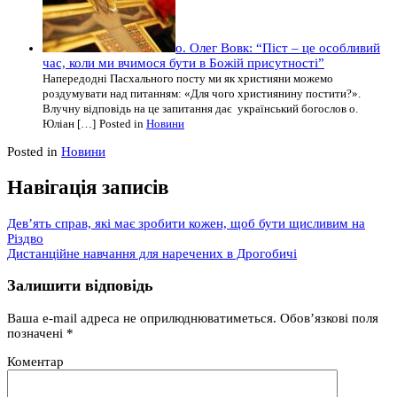
о. Олег Вовк: “Піст – це особливий
час, коли ми вчимося бути в Божій присутності”
Напередодні Пасхального посту ми як християни можемо
роздумувати над питанням: «Для чого християнину постити?».
Влучну відповідь на це запитання дає український богослов о.
Юліан […]
Posted in
Новини
Posted in
Новини
Навігація записів
Дев’ять справ, які має зробити кожен, щоб бути щисливим на
Різдво
Дистанційне навчання для наречених в Дрогобичі
Залишити відповідь
Ваша e-mail адреса не оприлюднюватиметься.
Обов’язкові поля
позначені
*
Коментар