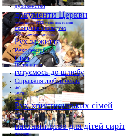
духовенство
документи Церкви
голова комісії УГКЦ у саправах родини
прощання з колядою
Передподружня підготовка
Рух за життя
Реколекції
Сімя
Наствництво
готуємось до шлюбу
Справжня любов чекає
сім'я
наречені
Ікона
Рух християнських сімей
табір
Коляда
наставництво для дітей сиріт
відпочинок