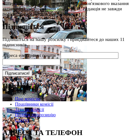
матеріалів сайту дозволено при умові обов'язкового вказання
активного гіперпосилання на джерело. Редакція не завжди
поділяє думку авторів публікацій.
Підпишіться
Підпишіться на нашу розсилку і приєднайтеся до наших 11
підписників.
Адреса електроної пошти
*
Про нас
Про комісію
Працівники комісії
Заходи комісії
Подати пропозицію
Статут
АДРЕСА ТА ТЕЛЕФОН