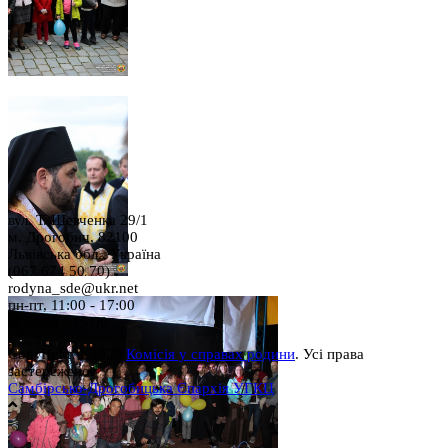
вул. Т. Шевченка 29/1
м. Дрогобич, 82100
Львівська обл., Україна
(067 674 50 70)
rodyna_sde@ukr.net
пн-пт, 11:00 - 17:00
сб, 9:00 - 15:00
Copyright © 2026
Комісія у справах родини
. Усі права
застережено.
Самбірсько-Дрогобицька Єпархія УГКЦ