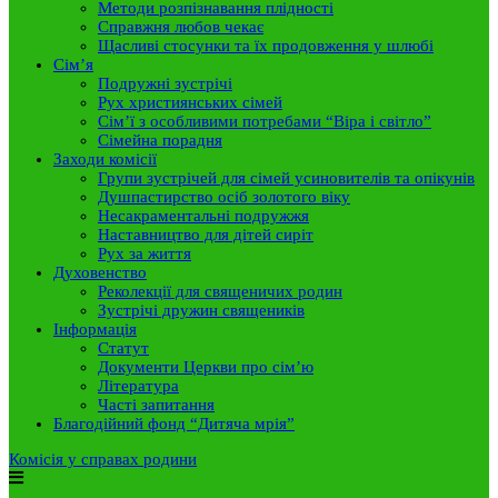
Методи розпізнавання плідності
Справжня любов чекає
Щасливі стосунки та їх продовження у шлюбі
Сім’я
Подружні зустрічі
Рух християнських сімей
Сім’ї з особливими потребами “Віра і світло”
Сімейна порадня
Заходи комісії
Групи зустрічей для сімей усиновителів та опікунів
Душпастирство осіб золотого віку
Несакраментальні подружжя
Наставництво для дітей сиріт
Рух за життя
Духовенство
Реколекції для священичих родин
Зустрічі дружин священиків
Інформація
Статут
Документи Церкви про сім’ю
Література
Часті запитання
Благодійний фонд “Дитяча мрія”
Комісія у справах родини