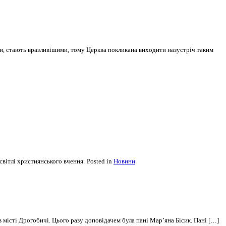
и, стають вразливішими, тому Церква покликана виходити назустріч таким
світлі християнського вчення.
Posted in
Новини
 місті Дрогобичі. Цього разу доповідачем була пані Мар’яна Бісик. Пані […]