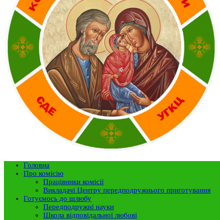
Головна
Про комісію
Працівники комісії
Викладачі Центру передподружнього приготування
Готуємось до шлюбу
Передподружні науки
Школа відповідальної любові