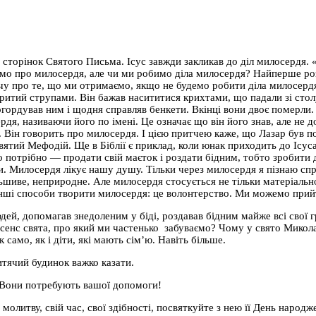
сторінок Святого Письма. Ісус завжди закликав до діл милосердя. 
оримо про милосердя, але чи ми робимо діла милосердя? Найперше р
тчу про те, що ми отримаємо, якщо не будемо робити діла милосердя
критий струпами. Він бажав насититися крихтами, що падали зі стол
огордував ним і щодня справляв бенкети. Вкінці вони двоє померли
ердя, називаючи його по імені. Це означає що він його знав, але не д
. Він говорить про милосердя. І цією притчею каже, що Лазар був п
тий Мефодій. Ще в Біблії є приклад, коли юнак приходить до Ісуса і
го потрібно — продати свій маєток і роздати бідним, тобто зробити 
. Милосердя лікує нашу душу. Тільки через милосердя я пізнаю спр
шиве, неприродне. Але милосердя стосується не тільки матеріальн
 інші способи творити милосердя: це волонтерство. Ми можемо прий
ей, допомагав знедоленим у біді, роздавав бідним майже всі свої г
сенс свята, про який ми частенько забуваємо? Чому у свято Микола
само, як і діти, які мають сім’ю. Навіть більше.
дитячий будинок важко казати.
 Вони потребують вашої допомоги!
молитву, свій час, свої здібності, посвяткуйте з нею її День народ