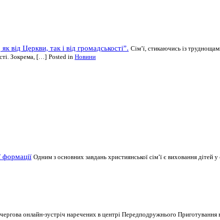
як від Церкви, так і від громадськості”.
Сім’ї, стикаючись із труднощам
сті. Зокрема, […]
Posted in
Новини
ї формації
Одним з основних завдань християнської сім’ї є виховання дітей у 
ася чергова онлайн-зустріч наречених в центрі Передподружнього Приготування в