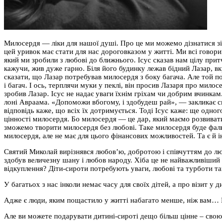
Милосердя — ліки для нашої душі. Про це ми можемо дізнатися зі 
цей уривок має стати для нас дороговказом у житті. Ми всі гов
який ми зробили з любові до ближнього. Ісус сказав нам цілу при
кажучи, жив дуже гарно. Біля його будинку лежав бідний Лазар, в
сказати, що Лазар потребував милосердя з боку багача. Але той п
і багач. І ось, терплячи муки у пеклі, він просив Лазаря про милос
зробив Лазар. Ісус не надає уваги їхнім гріхам чи добрим вчинкам
лоні Авраама. «Допоможи вбогому, і здобудеш рай», — закликає свя
відповідь каже, що всіх їх дотримується. Тоді Ісус каже: ще одно
цінності милосердя. Бо милосердя — це дар, який маємо розвивати
зможемо творити милосердя без любові. Таке милосердя буде фаль
милосердя, але не має для цього фінансових можливостей. Та є й
Святий Миколай вирізнявся любов’ю, добротою і співчуттям до люд
здобув величезну шану і любов народу. Хіба це не найважливіший 
відкуплення? Діти-сироти потребують уваги, любові та турботи так 
У багатьох з нас інколи немає часу для своїх дітей, а про візит у 
Адже є люди, яким пощастило у житті набагато менше, ніж вам…
Але ви можете подарувати дитині-сироті дещо більш цінне – свою 