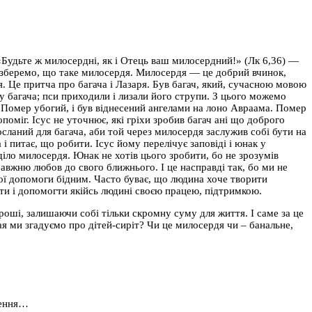
«Будьте ж милосердні, як і Отець ваш милосердний!» (Лк 6,36) —
озберемо, що таке милосердя. Милосердя — це добрий вчинок,
. Це притча про багача і Лазаря. Був багач, який, сучасною мовою
у багача; пси приходили і лизали його струпи. З цього можемо
. Помер убогий, і був віднесений ангелами на лоно Авраама. Помер
опоміг. Ісус не уточнює, які гріхи зробив багач ані що доброго
осланий для багача, аби той через милосердя заслужив собі бути на
 питає, що робити. Ісус йому перелічує заповіді і юнак у
діло милосердя. Юнак не хотів цього зробити, бо не зрозумів
авжню любов до свого ближнього. І це насправді так, бо ми не
ої допомоги бідним. Часто буває, що людина хоче творити
ти і допомогти якійсь людині своєю працею, підтримкою.
роші, залишаючи собі тільки скромну суму для життя. І саме за це
я ми згадуємо про дітей-сиріт? Чи це милосердя чи – банальне,
ження…