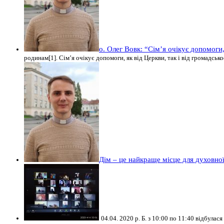
о. Олег Вовк: “Сім’я очікує допомоги, 
родинам[1]. Сім’я очікує допомоги, як від Церкви, так і від громадсько
Дім – це найкраще місце для духовно
04.04. 2020 р. Б. з 10:00 по 11:40 відбул