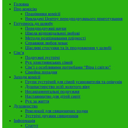
Головна
Про комісію
Працівники комісії
Викладачі Центру передподружнього приготування
Готуємось до шлюбу
Передподружні науки
Школа відповідальної любові
Методи розпізнавання плідності
Справжня любов чекає
Щасливі стосунки та їх продовження у шлюбі
Сім’я
Подружні зустрічі
Рух християнських сімей
Сім’ї з особливими потребами “Віра і світло”
Сімейна порадня
Заходи комісії
Групи зустрічей для сімей усиновителів та опікунів
Душпастирство осіб золотого віку
Несакраментальні подружжя
Наставництво для дітей сиріт
Рух за життя
Духовенство
Реколекції для священичих родин
Зустрічі дружин священиків
Інформація
Статут