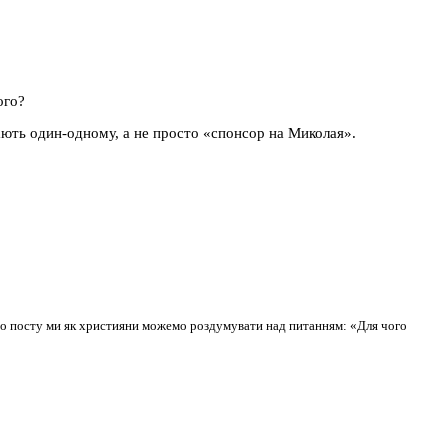
ого?
гають один-одному, а не просто «спонсор на Миколая».
о посту ми як християни можемо роздумувати над питанням: «Для чого