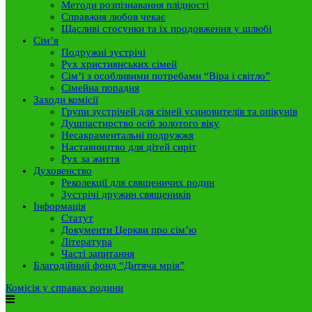
Методи розпізнавання плідності
Справжня любов чекає
Щасливі стосунки та їх продовження у шлюбі
Сім’я
Подружні зустрічі
Рух християнських сімей
Сім’ї з особливими потребами “Віра і світло”
Сімейна порадня
Заходи комісії
Групи зустрічей для сімей усиновителів та опікунів
Душпастирство осіб золотого віку
Несакраментальні подружжя
Наставництво для дітей сиріт
Рух за життя
Духовенство
Реколекції для священичих родин
Зустрічі дружин священиків
Інформація
Статут
Документи Церкви про сім’ю
Література
Часті запитання
Благодійний фонд “Дитяча мрія”
Комісія у справах родини