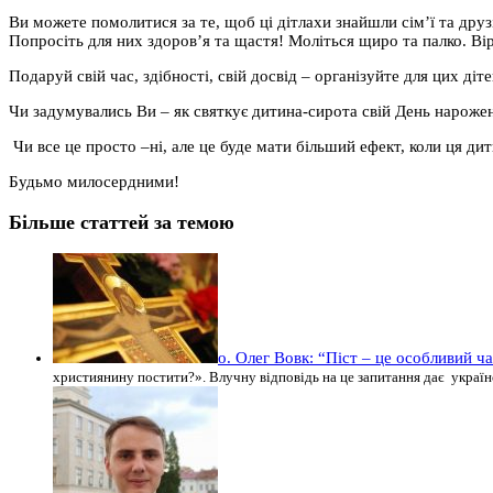
Ви можете помолитися за те, щоб ці дітлахи знайшли сім’ї та друзів
Попросіть для них здоров’я та щастя! Моліться щиро та палко. Ві
Подаруй свій час, здібності, свій досвід – організуйте для цих діт
Чи задумувались Ви – як святкує дитина-сирота свій День нароження
Чи все це просто –ні, але це буде мати більший ефект, коли ця ди
Будьмо милосердними!
Більше статтей за темою
о. Олег Вовк: “Піст – це особливий ч
християнину постити?». Влучну відповідь на це запитання дає україн