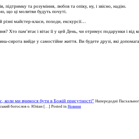
, підтримку та розуміння, любов та опіку, ну, і звісно, надію.
рю, що ці молитви будуть почуті.
ей різні майстер-класи, походи, екскурсії…
? Хто пам’ятає і вітає її у цей День, чи отримує подарунки і від к
тина-сирота вийде у самостійне життя. Ви будете друзі, які допома
ас, коли ми вчимося бути в Божій присутності”
Напередодні Пасхальног
ський богослов о. Юліан […]
Posted in
Новини