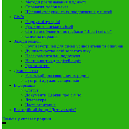
Методи розпізнавання плідності
Справжня любов чекає
Щасливі стосунки та їх продовження у шлюбі
Сім’я
Подружні зустрічі
Рух християнських сімей
Сім’ї з особливими потребами “Віра і світло”
Сімейна порадня
Заходи комісії
Групи зустрічей для сімей усиновителів та опікунів
Душпастирство осіб золотого віку
Несакраментальні подружжя
Наставництво для дітей сиріт
Рух за життя
Духовенство
Реколекції для священичих родин
Зустрічі дружин священиків
Інформація
Статут
Документи Церкви про сім’ю
Література
Часті запитання
Благодійний фонд “Дитяча мрія”
Комісія у справах родини