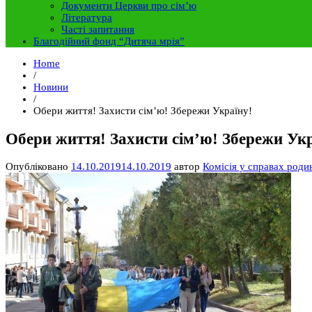
Документи Церкви про сім’ю
Література
Часті запитання
Благодійний фонд “Дитяча мрія”
Home
/
Новини
/
Обери життя! Захисти сім’ю! Збережи Україну!
Обери життя! Захисти сім’ю! Збережи Укр
Опубліковано
14.10.2019
14.10.2019
автор
Комісія у справах роди