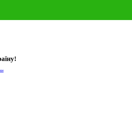
аїну!
ни