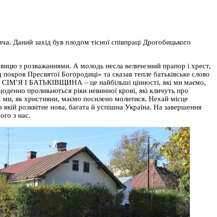
ича. Даний захід був плодом тісної співпраці Дрогобицького
рвицю з розважаннями. А молодь несла величезний прапор і хрест,
покров Пресвятої Богородиці» та сказав тепле батьківське слово
, СІМ’Я І БАТЬКІВЩИНА – це найбільші цінності, які ми маємо,
щоденно проливаються ріки невинної крові, які кличуть про
ах ми, як християни, маємо посилено молитися. Нехай місце
 якій розквітне нова, багата й успішна Україна. На завершення
ого з нас.