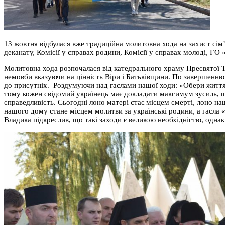
13 жовтня відбулася вже традиційна молитовна хода на захист сім’
деканату, Комісії у справах родини, Комісії у справах молоді, ГО
Молитовна хода розпочалася від катедрального храму Пресвятої Т
немовби вказуючи на цінність Віри і Батьківщини. По завершенню
до присутніх. Роздумуючи над гаслами нашої ходи: «Обери життя
тому кожен свідомий українець має докладати максимум зусиль, що
справедливість. Сьогодні лоно матері стає місцем смерті, лоно н
нашого дому стане місцем молитви за українські родини, а гасла 
Владика підкреслив, що такі заходи є великою необхідністю, однак