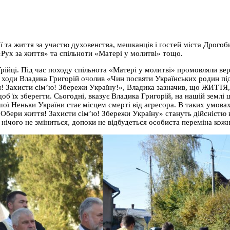
ї та життя за участю духовенства, мешканців і гостей міста Дрогоб
 «Рух за життя» та спільноти «Матері у молитві» тощо.
рійці. Під час походу спільнота «Матері у молитві» промовляли ве
 ходи Владика Григорій очолив «Чин посвяти Українських родин під 
! Захисти сім’ю! Збережи Україну!», Владика зазначив, що ЖИТТЯ
б їх зберегти. Сьогодні, вказує Владика Григорій, на нашій землі 
ашої Неньки України стає місцем смерті від агресора. В таких умов
«Обери життя! Захисти сім’ю! Збережи Україну» стануть дійсністю в
 нічого не зміниться, допоки не відбудеться особиста переміна кожн