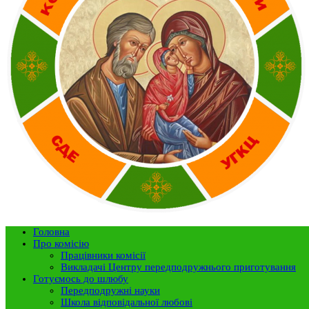
Головна
Про комісію
Працівники комісії
Викладачі Центру передподружнього приготування
Готуємось до шлюбу
Передподружні науки
Школа відповідальної любові