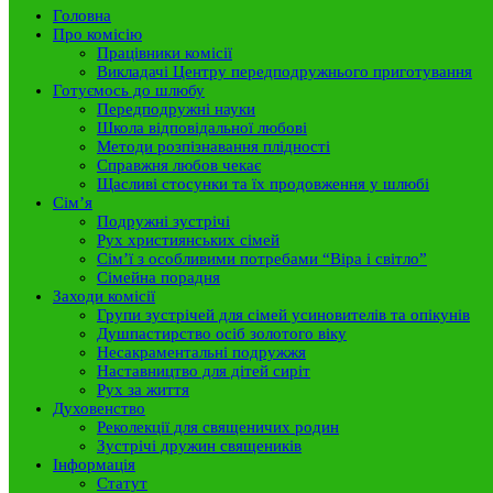
Головна
Про комісію
Працівники комісії
Викладачі Центру передподружнього приготування
Готуємось до шлюбу
Передподружні науки
Школа відповідальної любові
Методи розпізнавання плідності
Справжня любов чекає
Щасливі стосунки та їх продовження у шлюбі
Сім’я
Подружні зустрічі
Рух християнських сімей
Сім’ї з особливими потребами “Віра і світло”
Сімейна порадня
Заходи комісії
Групи зустрічей для сімей усиновителів та опікунів
Душпастирство осіб золотого віку
Несакраментальні подружжя
Наставництво для дітей сиріт
Рух за життя
Духовенство
Реколекції для священичих родин
Зустрічі дружин священиків
Інформація
Статут