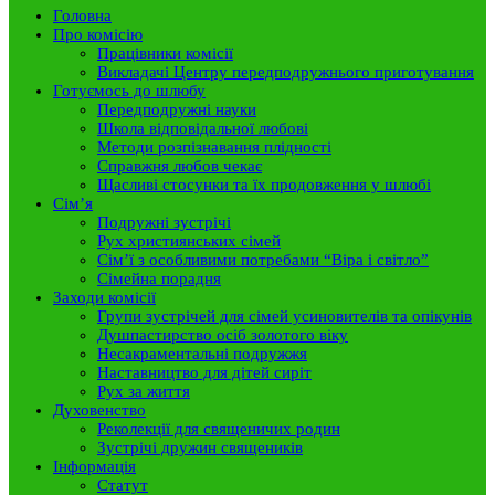
Головна
Про комісію
Працівники комісії
Викладачі Центру передподружнього приготування
Готуємось до шлюбу
Передподружні науки
Школа відповідальної любові
Методи розпізнавання плідності
Справжня любов чекає
Щасливі стосунки та їх продовження у шлюбі
Сім’я
Подружні зустрічі
Рух християнських сімей
Сім’ї з особливими потребами “Віра і світло”
Сімейна порадня
Заходи комісії
Групи зустрічей для сімей усиновителів та опікунів
Душпастирство осіб золотого віку
Несакраментальні подружжя
Наставництво для дітей сиріт
Рух за життя
Духовенство
Реколекції для священичих родин
Зустрічі дружин священиків
Інформація
Статут