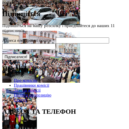
поділяє думку авторів публікацій.
Підпишіться
Підпишіться на нашу розсилку і приєднайтеся до наших 11
підписників.
Адреса електроної пошти
*
Про нас
Про комісію
Працівники комісії
Заходи комісії
Подати пропозицію
Статут
АДРЕСА ТА ТЕЛЕФОН