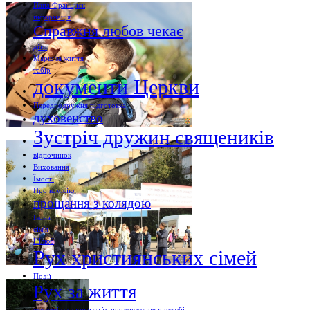
Папа Франциск
інформація
Справжня любов чекає
діти
Марш за життя
табір
документи Церкви
Передподружня підготовка
духовенство
Зустріч дружин священиків
відпочинок
Виховання
Їмості
Про комісію
прощання з колядою
Ікона
сім'я
Шлюб
Рух християнських сімей
Події
Рух за життя
щасливі стосунки та їх продовження у шлюбі