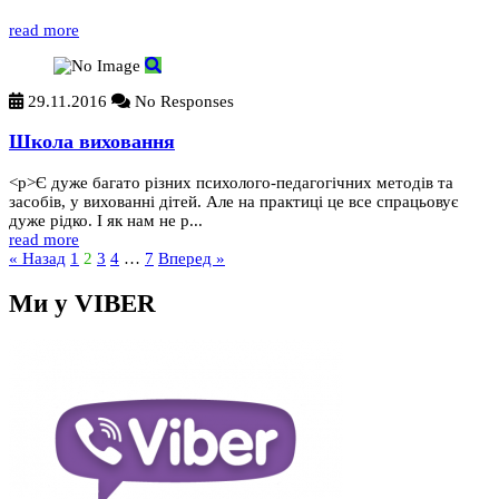
read more
29.11.2016
No Responses
Школа виховання
<p>Є дуже багато різних психолого-педагогічних методів та
засобів, у вихованні дітей. Але на практиці це все спрацьовує
дуже рідко. І як нам не р...
read more
« Назад
1
2
3
4
…
7
Вперед »
Ми у VIBER