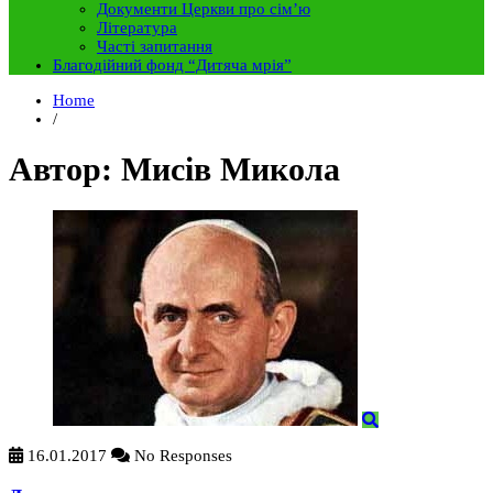
Документи Церкви про сім’ю
Література
Часті запитання
Благодійний фонд “Дитяча мрія”
Home
/
Автор:
Мисів Микола
16.01.2017
No Responses