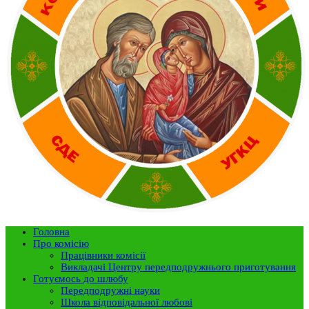
Головна
Про комісію
Працівники комісії
Викладачі Центру передподружнього приготування
Готуємось до шлюбу
Передподружні науки
Школа відповідальної любові