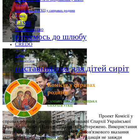
наречені
голова комісії УГКЦ у саправах родини
Коляда
Сімя
Наствництво
готуємось до шлюбу
CREDO
зустріч
Різдво
radiovaticana
наставництво для дітей сиріт
Проект Комісії у
справах родини Самбірсько-Дрогобицької Єпархії Української
Греко-Католицької Церкви. Всі права застережено. Використання
матеріалів сайту дозволено при умові обов'язкового вказання
активного гіперпосилання на джерело. Редакція не завжди