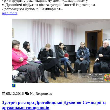
<p> 5 грудня у реколекційному домі «Самарянина» у
м.Дрогобичі відбулася цікава зустріч їмостей із ректором
Дрогобицької Духовної Семінарії от...
read more
05.12.2016
No Responses
Зустріч ректора Дрогобицької Духовної Семінарії із
дружинами священиків