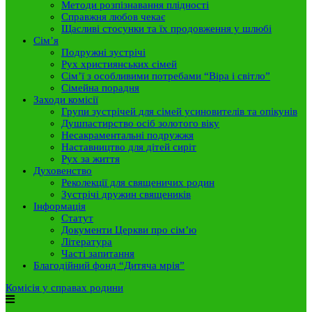
Методи розпізнавання плідності
Справжня любов чекає
Щасливі стосунки та їх продовження у шлюбі
Сім’я
Подружні зустрічі
Рух християнських сімей
Сім’ї з особливими потребами “Віра і світло”
Сімейна порадня
Заходи комісії
Групи зустрічей для сімей усиновителів та опікунів
Душпастирство осіб золотого віку
Несакраментальні подружжя
Наставництво для дітей сиріт
Рух за життя
Духовенство
Реколекції для священичих родин
Зустрічі дружин священиків
Інформація
Статут
Документи Церкви про сім’ю
Література
Часті запитання
Благодійний фонд “Дитяча мрія”
Комісія у справах родини