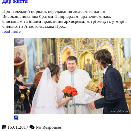
Дар життя
Про належний порядок передавання людського життя
Високошанованим братом Пampіархам, архиепископам,
епископам та іншим правлячим архиєреям, котрі живуть у мирі i
спілъноті з Апостольським Пре...
read more
16.01.2017
No Responses