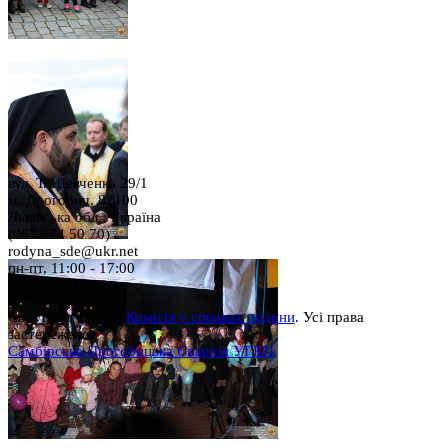
вул. Т. Шевченка 29/1
м. Дрогобич, 82100
Львівська обл., Україна
(067 674 50 70)
rodyna_sde@ukr.net
пн-пт, 11:00 - 17:00
сб, 9:00 - 15:00
Copyright © 2026
Комісія у справах родини
. Усі права
застережено.
Самбірсько-Дрогобицька Єпархія УГКЦ