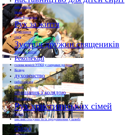
інформація
Ікона
Папа Франциск
Рух за життя
відпочинок
сім'я
Зустріч дружин священиків
Марш за життя
Реколекції
голова комісії УГКЦ у саправах родини
Коляда
духовенство
radiovaticana
Шлюб
прощання з колядою
Про комісію
Рух християнських сімей
Їмості
щасливі стосунки та їх продовження у шлюбі
табір
CREDO
наречені