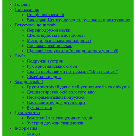
Головна
Про комісію
Працівники комісії
Викладачі Центру передподружнього приготування
Готуємось до шлюбу
Передподружні науки
Школа відповідальної любові
Методи розпізнавання плідності
Справжня любов чекає
Щасливі стосунки та їх продовження у шлюбі
Сім’я
Подружні зустрічі
Рух християнських сімей
Сім’ї з особливими потребами “Віра і світло”
Сімейна порадня
Заходи комісії
Групи зустрічей для сімей усиновителів та опікунів
Душпастирство осіб золотого віку
Несакраментальні подружжя
Наставництво для дітей сиріт
Рух за життя
Духовенство
Реколекції для священичих родин
Зустрічі дружин священиків
Інформація
Статут