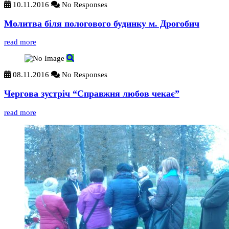
10.11.2016
No Responses
Молитва біля пологового будинку м. Дрогобич
read more
08.11.2016
No Responses
Чергова зустріч “Справжня любов чекає”
read more