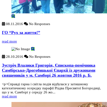
08.11.2016
No Responses
ГО “Рух за життя!”
read more
28.10.2016
No Responses
Зустріч Владики Григорія, Єпископа-помічника
Самбірсько-Дрогобицької Єпархії із дружинами
священиків у м. Самборі 26 жовтня 2016 р. Б.
<p>Справді гарна і світла подія відбулася у затишному
катехитичному осередку парафії Різдва Пресвятої Богородиці,
що у м. Самборі у середу 26 жо...
read more