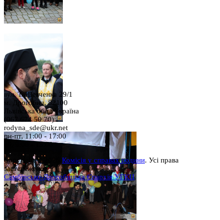
вул. Т. Шевченка 29/1
м. Дрогобич, 82100
Львівська обл., Україна
(067 674 50 70)
rodyna_sde@ukr.net
пн-пт, 11:00 - 17:00
сб, 9:00 - 15:00
Copyright © 2026
Комісія у справах родини
. Усі права
застережено.
Самбірсько-Дрогобицька Єпархія УГКЦ