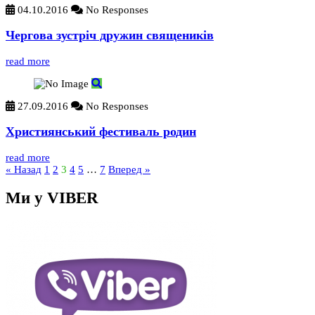
04.10.2016
No Responses
Чергова зустріч дружин священиків
read more
27.09.2016
No Responses
Християнський фестиваль родин
read more
« Назад
1
2
3
4
5
…
7
Вперед »
Ми у VIBER