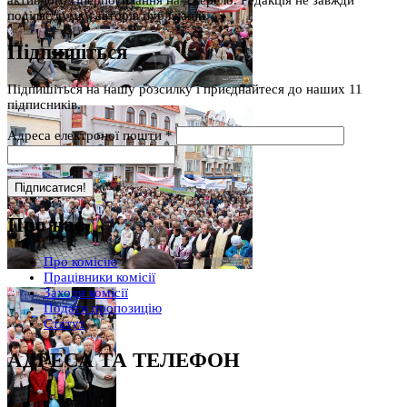
активного гіперпосилання на джерело. Редакція не завжди
поділяє думку авторів публікацій.
Підпишіться
Підпишіться на нашу розсилку і приєднайтеся до наших 11
підписників.
Адреса електроної пошти
*
Про нас
Про комісію
Працівники комісії
Заходи комісії
Подати пропозицію
Статут
АДРЕСА ТА ТЕЛЕФОН