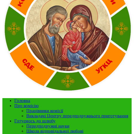
Головна
Про комісію
Працівники комісії
Викладачі Центру передподружнього приготування
Готуємось до шлюбу
Передподружні науки
Школа відповідальної любові