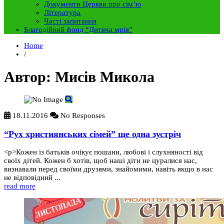
Документи Церкви про сім’ю
Література
Часті запитання
Благодійний фонд “Дитяча мрія”
Home
/
Автор:
Мисів Микола
18.11.2016
No Responses
“Рух християнських сімей” ще одна зустріч
<p>Кожен із батьків очікує пошани, любові і слухняності від
своїх дітей. Кожен б хотів, щоб наші діти не цуралися нас,
визнавали перед своїми друзями, знайомими, навіть якщо в нас
не відповідний ...
read more