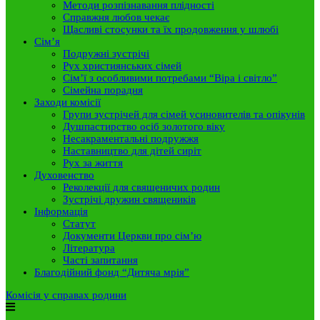
Методи розпізнавання плідності
Справжня любов чекає
Щасливі стосунки та їх продовження у шлюбі
Сім’я
Подружні зустрічі
Рух християнських сімей
Сім’ї з особливими потребами “Віра і світло”
Сімейна порадня
Заходи комісії
Групи зустрічей для сімей усиновителів та опікунів
Душпастирство осіб золотого віку
Несакраментальні подружжя
Наставництво для дітей сиріт
Рух за життя
Духовенство
Реколекції для священичих родин
Зустрічі дружин священиків
Інформація
Статут
Документи Церкви про сім’ю
Література
Часті запитання
Благодійний фонд “Дитяча мрія”
Комісія у справах родини