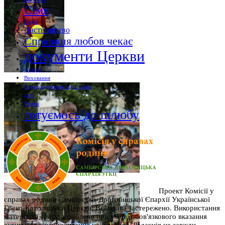
Сімя
Події
Наствництво
Справжня любов чекає
документи Церкви
зустріч
Виховання
Передподружня підготовка
діти
Різдво
готуємось до шлюбу
Проект Комісії у
справах родини Самбірсько-Дрогобицької Єпархії Української
Греко-Католицької Церкви. Всі права застережено. Використання
матеріалів сайту дозволено при умові обов'язкового вказання