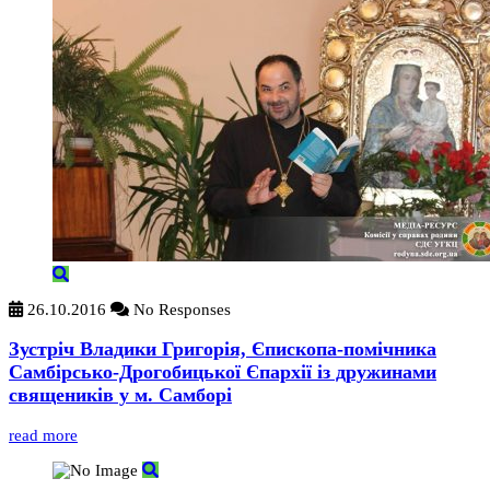
26.10.2016
No Responses
Зустріч Владики Григорія, Єпископа-помічника
Самбірсько-Дрогобицької Єпархії із дружинами
священиків у м. Самборі
read more