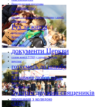
Передподружня підготовка
духовенство
Різдво
щасливі стосунки та їх продовження у шлюбі
radiovaticana
Рух за життя
відпочинок
Коляда
табір
інформація
документи Церкви
голова комісії УГКЦ у саправах родини
наречені
готуємось до шлюбу
Шлюб
Справжня любов чекає
Їмості
Папа Франциск
Зустріч дружин священиків
прощання з колядою
CREDO