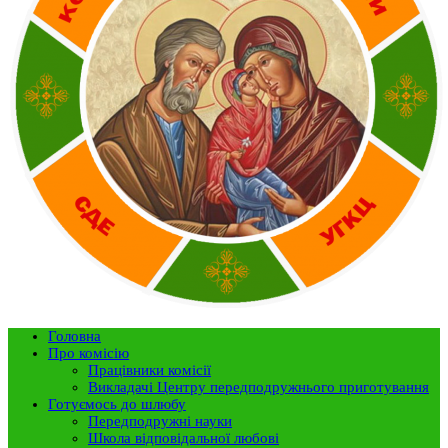
Головна
Про комісію
Працівники комісії
Викладачі Центру передподружнього приготування
Готуємось до шлюбу
Передподружні науки
Школа відповідальної любові