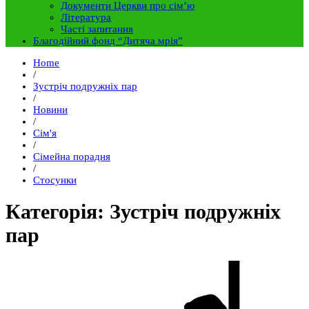
Документи Церкви про сім’ю
Література
Часті запитання
Благодійний фонд “Дитяча мрія”
Home
/
Зустріч подружніх пар
/
Новини
/
Сім'я
/
Сімейна порадня
/
Стосунки
Категорія: Зустріч подружніх
пар