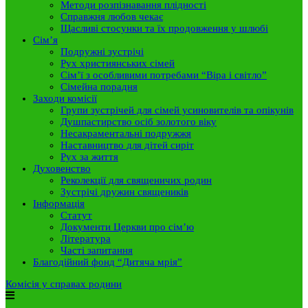
Методи розпізнавання плідності
Справжня любов чекає
Щасливі стосунки та їх продовження у шлюбі
Сім’я
Подружні зустрічі
Рух християнських сімей
Сім’ї з особливими потребами “Віра і світло”
Сімейна порадня
Заходи комісії
Групи зустрічей для сімей усиновителів та опікунів
Душпастирство осіб золотого віку
Несакраментальні подружжя
Наставництво для дітей сиріт
Рух за життя
Духовенство
Реколекції для священичих родин
Зустрічі дружин священиків
Інформація
Статут
Документи Церкви про сім’ю
Література
Часті запитання
Благодійний фонд “Дитяча мрія”
Комісія у справах родини