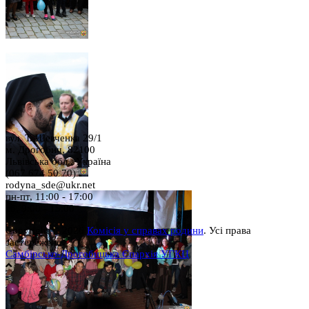
вул. Т. Шевченка 29/1
м. Дрогобич, 82100
Львівська обл., Україна
(067 674 50 70)
rodyna_sde@ukr.net
пн-пт, 11:00 - 17:00
сб, 9:00 - 15:00
Copyright © 2026
Комісія у справах родини
. Усі права
застережено.
Самбірсько-Дрогобицька Єпархія УГКЦ