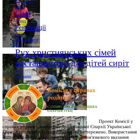
Про комісію
Ікона
Сімя
зустріч
Реколекції
сім'я
Марш за життя
діти
Рух християнських сімей
наставництво для дітей сиріт
Події
Виховання
Проект Комісії у
справах родини Самбірсько-Дрогобицької Єпархії Української
Греко-Католицької Церкви. Всі права застережено. Використання
матеріалів сайту дозволено при умові обов'язкового вказання