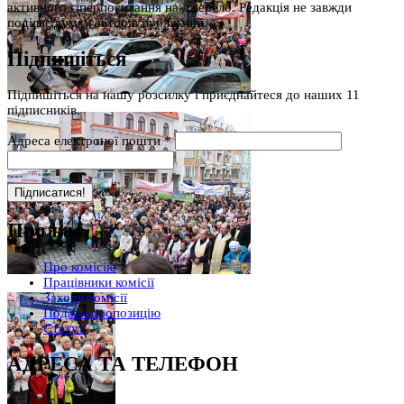
активного гіперпосилання на джерело. Редакція не завжди
поділяє думку авторів публікацій.
Підпишіться
Підпишіться на нашу розсилку і приєднайтеся до наших 11
підписників.
Адреса електроної пошти
*
Про нас
Про комісію
Працівники комісії
Заходи комісії
Подати пропозицію
Статут
АДРЕСА ТА ТЕЛЕФОН