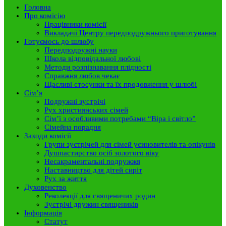
Головна
Про комісію
Працівники комісії
Викладачі Центру передподружнього приготування
Готуємось до шлюбу
Передподружні науки
Школа відповідальної любові
Методи розпізнавання плідності
Справжня любов чекає
Щасливі стосунки та їх продовження у шлюбі
Сім’я
Подружні зустрічі
Рух християнських сімей
Сім’ї з особливими потребами “Віра і світло”
Сімейна порадня
Заходи комісії
Групи зустрічей для сімей усиновителів та опікунів
Душпастирство осіб золотого віку
Несакраментальні подружжя
Наставництво для дітей сиріт
Рух за життя
Духовенство
Реколекції для священичих родин
Зустрічі дружин священиків
Інформація
Статут