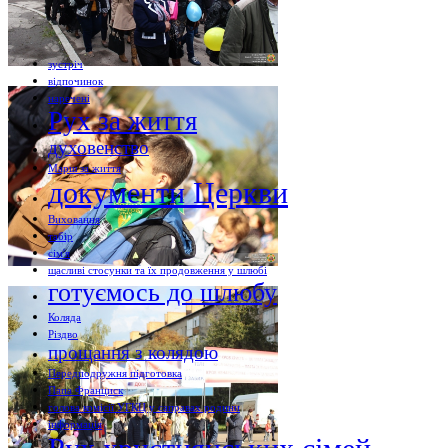
зустріч
відпочинок
наречені
Рух за життя
духовенство
Марш за життя
документи Церкви
Виховання
табір
сім'я
щасливі стосунки та їх продовження у шлюбі
готуємось до шлюбу
Коляда
Різдво
прощання з колядою
Передподружня підготовка
Папа Франциск
голова комісії УГКЦ у саправах родини
інформація