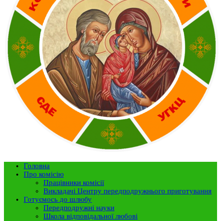
Головна
Про комісію
Працівники комісії
Викладачі Центру передподружнього приготування
Готуємось до шлюбу
Передподружні науки
Школа відповідальної любові