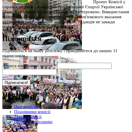
Проект Комісії у
справах родини Самбірсько-Дрогобицької Єпархії Української
Греко-Католицької Церкви. Всі права застережено. Використання
матеріалів сайту дозволено при умові обов'язкового вказання
активного гіперпосилання на джерело. Редакція не завжди
поділяє думку авторів публікацій.
Підпишіться
Підпишіться на нашу розсилку і приєднайтеся до наших 11
підписників.
Адреса електроної пошти
*
Про нас
Про комісію
Працівники комісії
Заходи комісії
Подати пропозицію
Статут