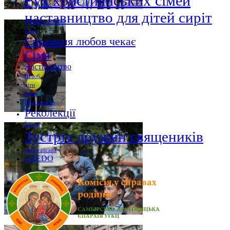
Рух християнських сімей
наставництво для дітей сиріт
Події
Справжня любов чекає
Сімя
Наствництво
Шлюб
діти
Ікона
Про комісію
Реколекції
Їмості
Зустріч дружин священиків
radiovaticana
CREDO