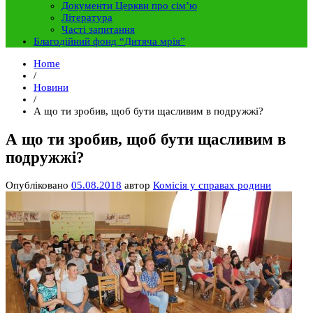
Документи Церкви про сім’ю
Література
Часті запитання
Благодійний фонд “Дитяча мрія”
Home
/
Новини
/
А що ти зробив, щоб бути щасливим в подружжі?
А що ти зробив, щоб бути щасливим в
подружжі?
Опубліковано
05.08.2018
автор
Комісія у справах родини