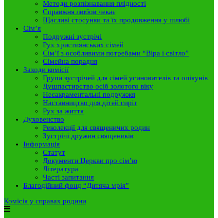
Методи розпізнавання плідності
Справжня любов чекає
Щасливі стосунки та їх продовження у шлюбі
Сім’я
Подружні зустрічі
Рух християнських сімей
Сім’ї з особливими потребами “Віра і світло”
Сімейна порадня
Заходи комісії
Групи зустрічей для сімей усиновителів та опікунів
Душпастирство осіб золотого віку
Несакраментальні подружжя
Наставництво для дітей сиріт
Рух за життя
Духовенство
Реколекції для священичих родин
Зустрічі дружин священиків
Інформація
Статут
Документи Церкви про сім’ю
Література
Часті запитання
Благодійний фонд “Дитяча мрія”
Комісія у справах родини