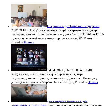
Готуючись до Таїнства подружжя
28.07.2018 р. Б. відбулася чергова зустріч з нареченими в центрі
Передподружнього Приготування в м. Дрогобичі. З 10:00-ї по 11:00-
ту годину наречені мали нагоду порозважати над Біблійним […]
Posted in
Новини
04.04. 2020 р. Б. з 10:00 по 11:40
відбулася чергова онлайн-зустріч наречених в центрі
Передподружнього Приготування в місті Дрогобичі. Цього разу
доповідачем була пані Мар’яна Бісик. Пані […]
Posted in
Новини
Дистанційне навчання для
наречених в Дрогобичі
Центр передподружнього приготування