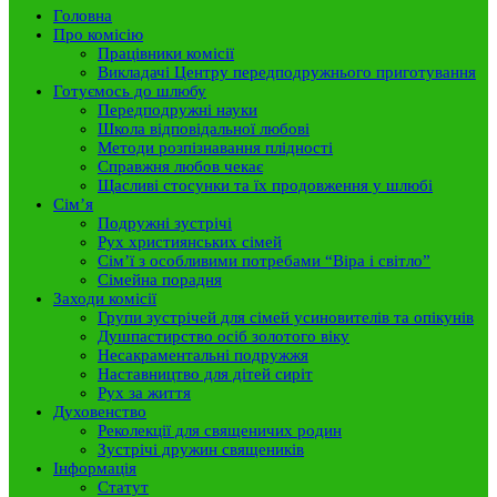
Головна
Про комісію
Працівники комісії
Викладачі Центру передподружнього приготування
Готуємось до шлюбу
Передподружні науки
Школа відповідальної любові
Методи розпізнавання плідності
Справжня любов чекає
Щасливі стосунки та їх продовження у шлюбі
Сім’я
Подружні зустрічі
Рух християнських сімей
Сім’ї з особливими потребами “Віра і світло”
Сімейна порадня
Заходи комісії
Групи зустрічей для сімей усиновителів та опікунів
Душпастирство осіб золотого віку
Несакраментальні подружжя
Наставництво для дітей сиріт
Рух за життя
Духовенство
Реколекції для священичих родин
Зустрічі дружин священиків
Інформація
Статут