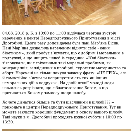
04.08. 2018 р. Б. з 10:00 по 11:00 відбулася чергова зустріч
наречених в центрі Передподружнього Приготування в місті
Дрогобичі. Цього разу доповідачем була пані Мар’яна Бісик.
Пані Мар’яна дозволила нареченим відчути себе «юним
біоетиком», який пробує з’ясувати, що є добрим і моральним в
подружжі, а що нищить шлюб із середини. «Юні біоетики»
з’ясовували, чи є гріховними такі моральні проблеми, як
контрацепція, запліднення в пробірці, сурогатне материнство та
аборт. Наречені не тільки почули завчену фразу: «ЦЕ ГРІХ», але
й самостійно з’ясували неприпустимість тих чи інших
неморальних дій в подружжі. На даній лекції молоді люди
навчились розрізняти, що є благословенне Богом, а що
противиться Божому замислу щодо шлюбу.
Хочете дізнатися більше та бути щасливими в шлюбі??? –
приходьте в центри Передподружнього Приготування. Тут ви
можете закласти хороший фундамент в основу вашого шлюбу.
Такі науки в м. Дрогобичі проходять кожної суботи з 10:00 по
13:30.