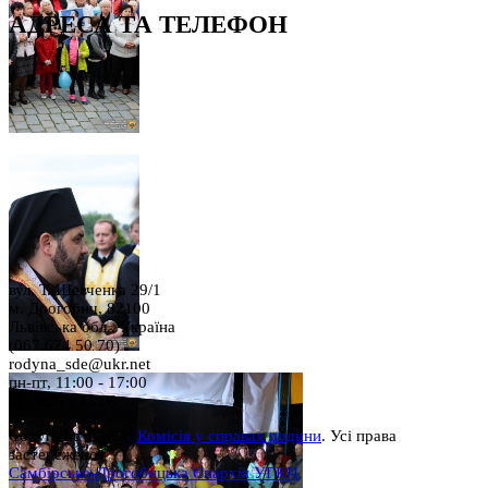
АДРЕСА ТА ТЕЛЕФОН
вул. Т. Шевченка 29/1
м. Дрогобич, 82100
Львівська обл., Україна
(067 674 50 70)
rodyna_sde@ukr.net
пн-пт, 11:00 - 17:00
сб, 9:00 - 15:00
Copyright © 2026
Комісія у справах родини
. Усі права
застережено.
Самбірсько-Дрогобицька Єпархія УГКЦ