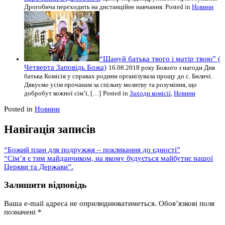
Дрогобича переходить на дистанційне навчання.
Posted in
Новини
“Шануй батька твого і матір твою” (
Четверта Заповідь Божа)
16.08.2018 року Божого з нагоди Дня
батька Комісія у справах родини організувала прощу до с. Биличі.
Дякуємо усім прочанам за спільну молитву та розуміння, що
добробут кожної сім’ї, […]
Posted in
Заходи комісії
,
Новини
Posted in
Новини
Навігація записів
“Божий план для подружжя – покликання до єдності”
“Сім’я є тим майданчиком, на якому будується майбутнє нашої
Церкви та Держави”.
Залишити відповідь
Ваша e-mail адреса не оприлюднюватиметься.
Обов’язкові поля
позначені
*