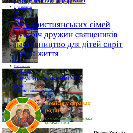
Про комісію
діти
Їмості
Рух християнських сімей
Зустріч дружин священиків
наставництво для дітей сиріт
Рух за життя
Події
Виховання
відпочинок
готуємось до шлюбу
Різдво
Передподружня підготовка
Проект Комісії у