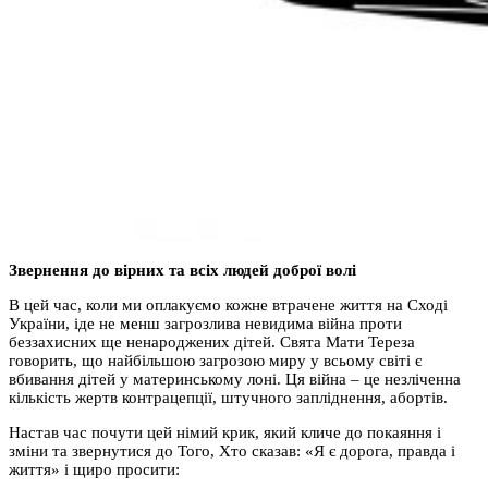
Звернення до вірних та всіх людей доброї волі
В цей час, коли ми оплакуємо кожне втрачене життя на Сході
України, іде не менш загрозлива невидима війна проти
беззахисних ще ненароджених дітей. Свята Мати Тереза
говорить, що найбільшою загрозою миру у всьому світі є
вбивання дітей у материнському лоні. Ця війна – це незліченна
кількість жертв контрацепції, штучного запліднення, абортів.
Настав час почути цей німий крик, який кличе до покаяння і
зміни та звернутися до Того, Хто сказав: «Я є дорога, правда і
життя» і щиро просити: