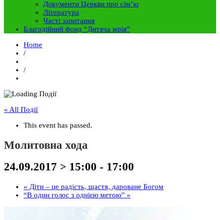
Документи Церкви про сім’ю
Література
Часті запитання
Благодійний фонд “Дитяча мрія”
Home
/
/
« All Події
This event has passed.
Молитовна хода
24.09.2017 > 15:00
-
17:00
«
Діти – це радість, щастя, дароване Богом
“В один голос з однією метою”
»