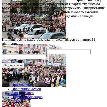
справах родини Самбірсько-Дрогобицької Єпархії Української
Греко-Католицької Церкви. Всі права застережено. Використання
матеріалів сайту дозволено при умові обов'язкового вказання
активного гіперпосилання на джерело. Редакція не завжди
поділяє думку авторів публікацій.
Підпишіться
Підпишіться на нашу розсилку і приєднайтеся до наших 11
підписників.
Адреса електроної пошти
*
Про нас
Про комісію
Працівники комісії
Заходи комісії
Подати пропозицію
Статут