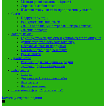
Методи розпізнавання плідності
Справжня любов чекає
Щасливі стосунки та їх продовження у шлюбі
Сім’я
Подружні зустрічі
Рух християнських сімей
Сім’ї з особливими потребами “Віра і світло”
Сімейна порадня
Заходи комісії
Групи зустрічей для сімей усиновителів та опікунів
Душпастирство осіб золотого віку
Несакраментальні подружжя
Наставництво для дітей сиріт
Рух за життя
Духовенство
Реколекції для священичих родин
Зустрічі дружин священиків
Інформація
Статут
Документи Церкви про сім’ю
Література
Часті запитання
Благодійний фонд “Дитяча мрія”
Комісія у справах родини