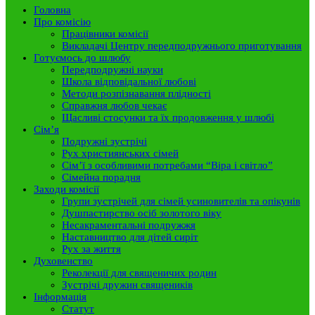
Головна
Про комісію
Працівники комісії
Викладачі Центру передподружнього приготування
Готуємось до шлюбу
Передподружні науки
Школа відповідальної любові
Методи розпізнавання плідності
Справжня любов чекає
Щасливі стосунки та їх продовження у шлюбі
Сім’я
Подружні зустрічі
Рух християнських сімей
Сім’ї з особливими потребами “Віра і світло”
Сімейна порадня
Заходи комісії
Групи зустрічей для сімей усиновителів та опікунів
Душпастирство осіб золотого віку
Несакраментальні подружжя
Наставництво для дітей сиріт
Рух за життя
Духовенство
Реколекції для священичих родин
Зустрічі дружин священиків
Інформація
Статут