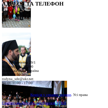
АДРЕСА ТА ТЕЛЕФОН
вул. Т. Шевченка 29/1
м. Дрогобич, 82100
Львівська обл., Україна
(067 674 50 70)
rodyna_sde@ukr.net
пн-пт, 11:00 - 17:00
сб, 9:00 - 15:00
Copyright © 2026
Комісія у справах родини
. Усі права
застережено.
Самбірсько-Дрогобицька Єпархія УГКЦ