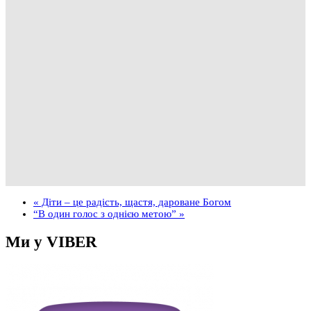
«
Діти – це радість, щастя, дароване Богом
“В один голос з однією метою”
»
Ми у VIBER