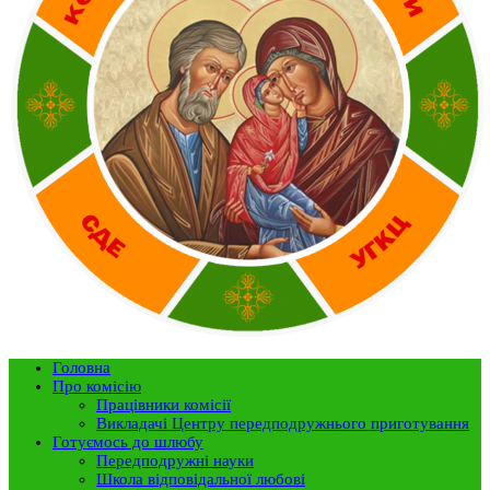
Головна
Про комісію
Працівники комісії
Викладачі Центру передподружнього приготування
Готуємось до шлюбу
Передподружні науки
Школа відповідальної любові