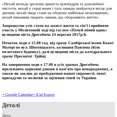
«Нехай молодь зрозуміє цінність ціломудрія та дошлюбної
чистоти, нехай у серці мами і тата завжди знайдеться місце для
дитини, нехай лікар стане на оборону найбільш незахищених,
нехай чиновник творить закони, що обороняють життя».
Запрошуємо усіх стати на захист життя та сім’ї і прийняти
участь у Молитовній ході під гаслом «Почуй німий крик»
вулицями міста Дрогобича 24 вересня 2017р.Б.
Початок ходи о 15.00 год. від храму Самбірської ікони Божої
Матері по вул. Шептицького, колишня Павлова (біля
пологового будинку), далі вулицями міста до катедрального
храму Пресвятої Трійці.
На завершення ходи о 17.00 в усіх храмах Дрогобича
пролунають церковні дзвони в пам’ять про ненароджених, а
також як заклик до пробудження нашої свідомості, тихої
призадуми та молитви за зцілення сімей та України.
+ Google Calendar
+ iCal Export
Деталі
Дата: