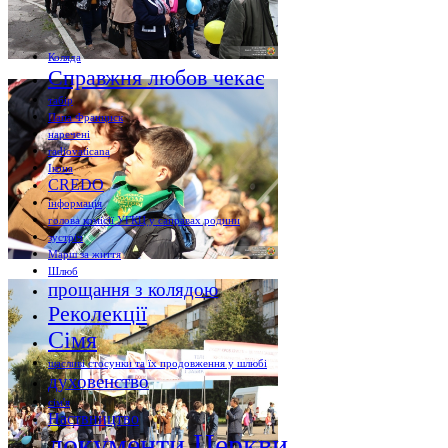
Коляда
Справжня любов чекає
табір
Папа Франциск
наречені
radiovaticana
Ікона
CREDO
інформація
голова комісії УГКЦ у саправах родини
зустріч
Марш за життя
Шлюб
прощання з колядою
Реколекції
Сімя
щасливі стосунки та їх продовження у шлюбі
духовенство
сім'я
Наствництво
документи Церкви