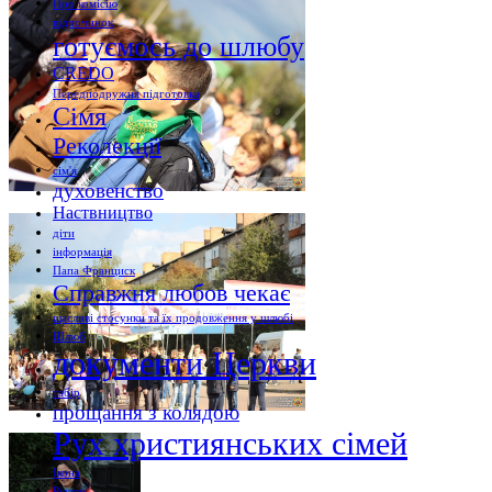
Про комісію
відпочинок
готуємось до шлюбу
CREDO
Передподружня підготовка
Сімя
Реколекції
сім'я
духовенство
Наствництво
діти
інформація
Папа Франциск
Справжня любов чекає
щасливі стосунки та їх продовження у шлюбі
Шлюб
документи Церкви
табір
прощання з колядою
Рух християнських сімей
Ікона
Різдво