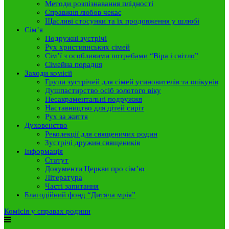
Методи розпізнавання плідності
Справжня любов чекає
Щасливі стосунки та їх продовження у шлюбі
Сім’я
Подружні зустрічі
Рух християнських сімей
Сім’ї з особливими потребами “Віра і світло”
Сімейна порадня
Заходи комісії
Групи зустрічей для сімей усиновителів та опікунів
Душпастирство осіб золотого віку
Несакраментальні подружжя
Наставництво для дітей сиріт
Рух за життя
Духовенство
Реколекції для священичих родин
Зустрічі дружин священиків
Інформація
Статут
Документи Церкви про сім’ю
Література
Часті запитання
Благодійний фонд “Дитяча мрія”
Комісія у справах родини