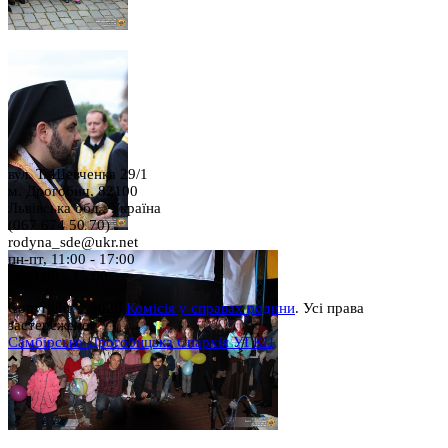
вул. Т. Шевченка 29/1
м. Дрогобич, 82100
Львівська обл., Україна
(067 674 50 70)
rodyna_sde@ukr.net
пн-пт, 11:00 - 17:00
сб, 9:00 - 15:00
Copyright © 2026
Комісія у справах родини
. Усі права
застережено.
Самбірсько-Дрогобицька Єпархія УГКЦ