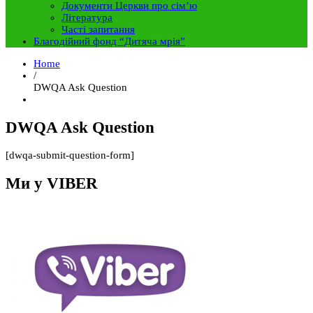
Документи Церкви про сім’ю
Література
Часті запитання
Благодійний фонд “Дитяча мрія”
Home
/
DWQA Ask Question
DWQA Ask Question
[dwqa-submit-question-form]
Ми у VIBER