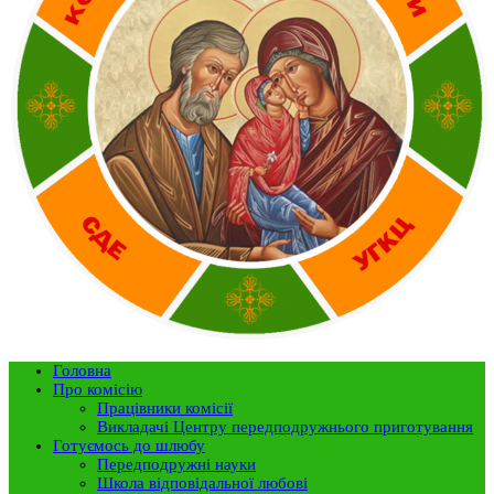
Головна
Про комісію
Працівники комісії
Викладачі Центру передподружнього приготування
Готуємось до шлюбу
Передподружні науки
Школа відповідальної любові