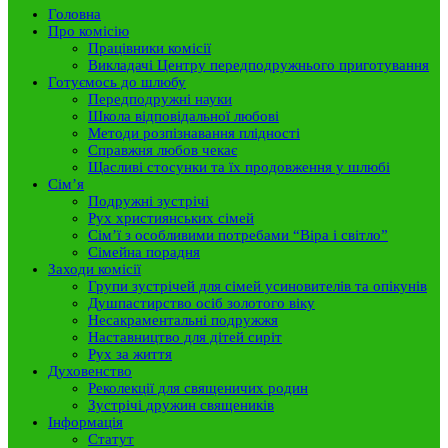
Головна
Про комісію
Працівники комісії
Викладачі Центру передподружнього приготування
Готуємось до шлюбу
Передподружні науки
Школа відповідальної любові
Методи розпізнавання плідності
Справжня любов чекає
Щасливі стосунки та їх продовження у шлюбі
Сім’я
Подружні зустрічі
Рух християнських сімей
Сім’ї з особливими потребами “Віра і світло”
Сімейна порадня
Заходи комісії
Групи зустрічей для сімей усиновителів та опікунів
Душпастирство осіб золотого віку
Несакраментальні подружжя
Наставництво для дітей сиріт
Рух за життя
Духовенство
Реколекції для священичих родин
Зустрічі дружин священиків
Інформація
Статут