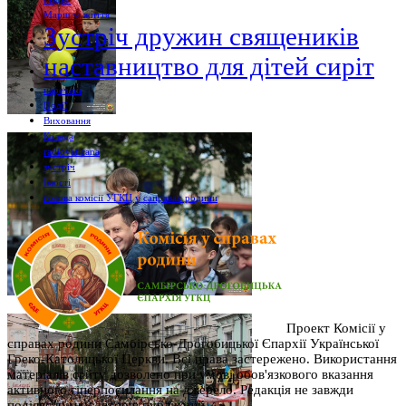
Марш за життя
Зустріч дружин священиків
наставництво для дітей сиріт
наречені
Події
Виховання
Коляда
radiovaticana
зустріч
Їмості
голова комісії УГКЦ у саправах родини
Проект Комісії у
справах родини Самбірсько-Дрогобицької Єпархії Української
Греко-Католицької Церкви. Всі права застережено. Використання
матеріалів сайту дозволено при умові обов'язкового вказання
активного гіперпосилання на джерело. Редакція не завжди
поділяє думку авторів публікацій.