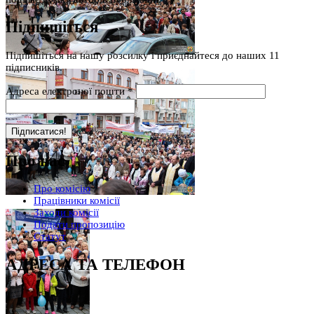
Підпишіться
Підпишіться на нашу розсилку і приєднайтеся до наших 11
підписників.
Адреса електроної пошти
*
Про нас
Про комісію
Працівники комісії
Заходи комісії
Подати пропозицію
Статут
АДРЕСА ТА ТЕЛЕФОН